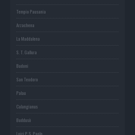
Tempio Pausania
Arzachena
La Maddalena
S. T. Gallura
Budoni
San Teodoro
Palau
Calangianus
Buddusò
Loiri P. S. Paolo