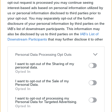
opt-out request is processed you may continue seeing
interest-based ads based on personal information utilized by
us or personal information disclosed to third parties prior to
TEMI:
Coppa America
Luna Rossa
New Zeeland
your opt-out. You may separately opt-out of the further
disclosure of your personal information by third parties on the
Inviaci le tue segnalazioni,
IAB’s list of downstream participants. This information may
also be disclosed by us to third parties on the
IAB’s List of
i tuoi video e le tue foto
Downstream Participants
that may further disclose it to other
Su WhatsApp al numero +39
third parties.
345 356 7512
Please note that this website/app uses one or more Google
Personal Data Processing Opt Outs
services and may gather and store information including but
not limited to your visit or usage behaviour. You may click to
I want to opt-out of the Sharing of my
personal data.
grant or deny consent to Google and its third-party tags to
Opted In
Notizie in tempo reale?
use your data for below specified purposes in below Google
Entra nel canale telegram di
consent section.
I want to opt-out of the Sale of my
GalluraOggi.it
Personal Data.
Opted In
I want to opt-out of processing my
Personal Data for Targeted Advertising.
Opted In