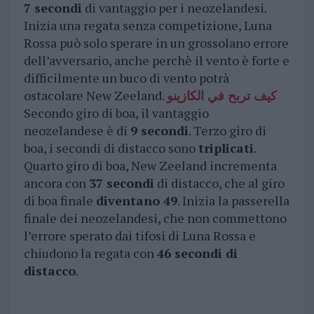
7 secondi
di vantaggio per i neozelandesi.
Inizia una regata senza competizione, Luna
Rossa può solo sperare in un grossolano errore
dell’avversario, anche perchè il vento è forte e
difficilmente un buco di vento potrà
ostacolare New Zeeland.
كيف تربح في الكازينو
Secondo giro di boa, il vantaggio
neozelandese è di
9 secondi
. Terzo giro di
boa, i secondi di distacco sono
triplicati
.
Quarto giro di boa, New Zeeland incrementa
ancora con
37 secondi
di distacco, che al giro
di boa finale
diventano 49
. Inizia la passerella
finale dei neozelandesi, che non commettono
l’errore sperato dai tifosi di Luna Rossa e
chiudono la regata con
46 secondi di
distacco
.