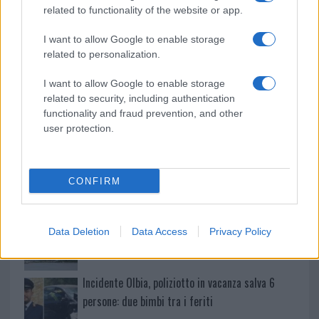
related to functionality of the website or app.
La Maddalena, festa per i 30 anni del Diving
I want to allow Google to enable storage
related to personalization.
center di Tegge
I want to allow Google to enable storage
related to security, including authentication
Esce di strada con l’auto ad Arzachena: ferito il
functionality and fraud prevention, and other
conducente
user protection.
Turiste si perdono a Tavolara: salvate dai vigili
del fuoco
CONFIRM
Meteo Olbia 6 agosto, migliora il tempo in
Data Deletion
Data Access
Privacy Policy
Gallura
Incidente Olbia, poliziotto in vacanza salva 6
persone: due bimbi tra i feriti