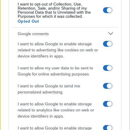
Ricevi le nostre ultime news
I want to opt-out of Collection, Use,
Retention, Sale, and/or Sharing of my
Personal Data that Is Unrelated with the
Purposes for which it was collected.
da
Google News
Opted Out
Google consents
Condividi l'articolo
I want to allow Google to enable storage
related to advertising like cookies on web or
F
T
Pi
W
S
device identifiers in apps.
a
w
n
h
h
I want to allow my user data to be sent to
ce
it
te
at
a
Articolo precedente
Google for online advertising purposes.
b
te
re
s
re
Prossimo articolo
I want to allow Google to send me
o
r
st
A
personalized advertising.
o
p
NOTIZIE RECENTI
I want to allow Google to enable storage
k
p
related to analytics like cookies on web or
device identifiers in apps.
“Sul filo del discorso”: sold out ad Olbia per il
I want to allow Google to enable storage
reading su Atzeni