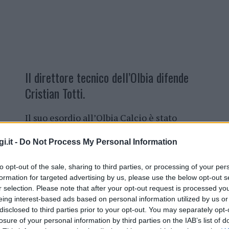
Il direttore tecnico dell’Olbia difende
Cristian Totti.
Il suo esordio all’Olbia Calcio è stato
rovinato dal bodyshaming.
Cristian
Totti
, con un nome noto e un presente
i.it -
Do Not Process My Personal Information
nella squadra è stato
insultato per via
to opt-out of the sale, sharing to third parties, or processing of your per
del suo peso
, con epiteti come “capitan
formation for targeted advertising by us, please use the below opt-out s
salsiccia” e la squadra ha assunto un
r selection. Please note that after your opt-out request is processed y
nutrizionista e uno psicologo
.
eing interest-based ads based on personal information utilized by us or
disclosed to third parties prior to your opt-out. You may separately opt-
Leggi anche:
losure of your personal information by third parties on the IAB’s list of