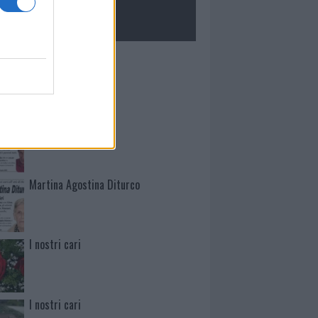
ROLOGIE
Mario Malu
Paolo Pinna
Martina Agostina Diturco
I nostri cari
I nostri cari