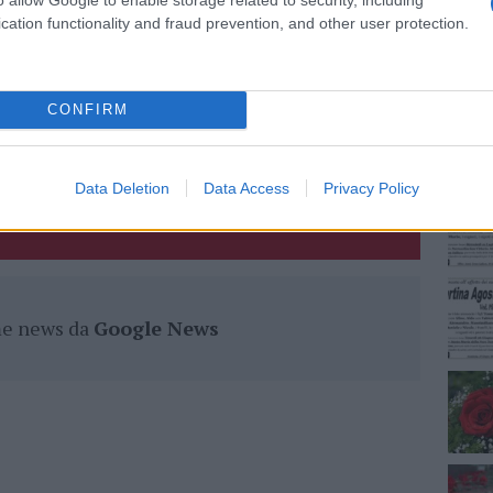
cation functionality and fraud prevention, and other user protection.
NEC
eale?
gram di GalluraOggi.it
CONFIRM
lazioni, i tuoi video e le tue foto
Data Deletion
Data Access
Privacy Policy
ro +39 345 356 7512
ime news da
Google News