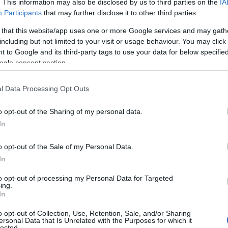
. This information may also be disclosed by us to third parties on the
IA
ian Totti, l’Olbia assume uno psicologo e
Participants
that may further disclose it to other third parties.
 that this website/app uses one or more Google services and may gath
including but not limited to your visit or usage behaviour. You may click 
figlio di Francesco Totti e Ilary Blasi
, ha
 to Google and its third-party tags to use your data for below specifi
ogle consent section.
e nell’Olbia. Lo ha fatto sapere il direttore
tervistato da Sportitalia. “
Pesava circa 88
adre – ha dichiarato -. Ha ottime qualità e la
l Data Processing Opt Outs
ancesco Totti e Ilary Blasi”.
o opt-out of the Sharing of my personal data.
In
essere un raccomandato, anche se non gioca in
olo a fare il calciatore, si allena tutto il giorno
o opt-out of the Sale of my Personal Data.
giunto Corda -. Ci vorrà del tempo per vederlo
In
itato ad altri calciatori di categorie
n ha senso dirlo a 19 anni, sicuramente lui è
to opt-out of processing my Personal Data for Targeted
ing.
In
o opt-out of Collection, Use, Retention, Sale, and/or Sharing
ersonal Data that Is Unrelated with the Purposes for which it
lected.