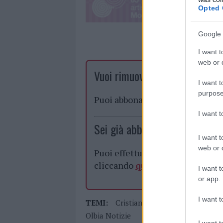
Opted 
Google 
I want t
web or d
Vuoi rimuovere le pubblicità n
I want t
purpose
Puoi abbonarti a
soli € 1,10 al
I want 
Sei già abbonato?
I want t
web or d
Puoi effettuare l'accesso andan
cliccando
qui
I want t
or app.
I want t
TEMI:
Cristian Totti
Cristian Totti O
Olbia Notizie
I want t