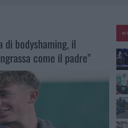
A IL TEMPO IN GALLURA
 OUT AD OLBIA PER IL READING SU ATZENI
NNI DEL DIVING CENTER DI TEGGE
NOT
 ARZACHENA: FERITO IL CONDUCENTE
ma di bodyshaming, il
“Ingrassa come il padre”