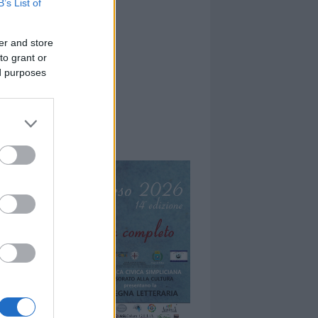
B’s List of
er and store
to grant or
ed purposes