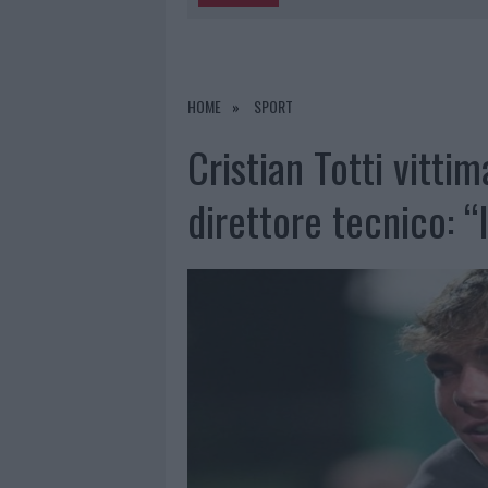
5 AGOSTO 2026
|
METEO OLBIA 6 AGOSTO, MIGLIOR
5 AGOSTO 2026
|
“SUL FILO DEL DISCORSO”: SOLD
5 AGOSTO 2026
|
LA MADDALENA, FESTA PER I 30 A
HOME
SPORT
5 AGOSTO 2026
|
ESCE DI STRADA CON L’AUTO AD
Cristian Totti vitti
direttore tecnico: 