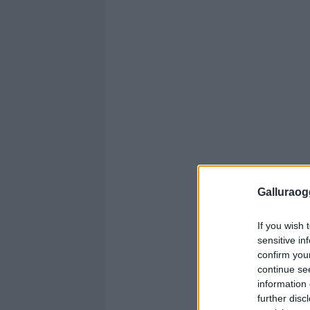
Galluraogg
If you wish 
sensitive in
confirm you
continue se
information 
further disc