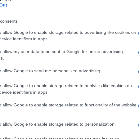
Out
consents
o allow Google to enable storage related to advertising like cookies on
evice identifiers in apps.
azionali?
o allow my user data to be sent to Google for online advertising
s.
 mese
cliccando
qui
to allow Google to send me personalized advertising.
o allow Google to enable storage related to analytics like cookies on
evice identifiers in apps.
do nella sezione
Login
dal menù del sito o
o allow Google to enable storage related to functionality of the website
o allow Google to enable storage related to personalization.
lbia
Cristian Totti Olbia Calcio
Notizie Olbia
o allow Google to enable storage related to security, including