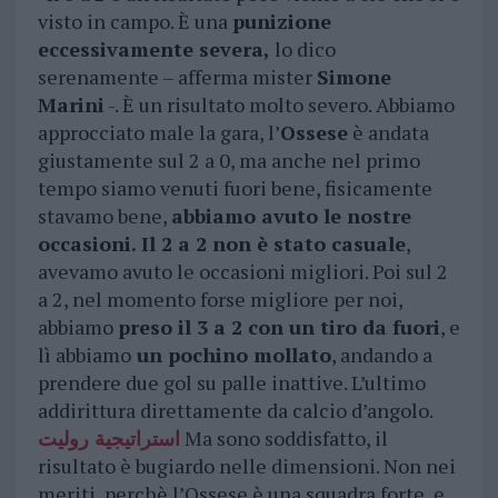
visto in campo. È una
punizione
eccessivamente severa,
lo dico
serenamente – afferma mister
Simone
Marini
-. È un risultato molto severo. Abbiamo
approcciato male la gara, l’
Ossese
è andata
giustamente sul 2 a 0, ma anche nel primo
tempo siamo venuti fuori bene, fisicamente
stavamo bene,
abbiamo avuto le nostre
occasioni. Il 2 a 2 non è stato casuale
,
avevamo avuto le occasioni migliori. Poi sul 2
a 2, nel momento forse migliore per noi,
abbiamo
preso il 3 a 2 con un tiro da fuori
, e
lì abbiamo
un pochino mollato
, andando a
prendere due gol su palle inattive. L’ultimo
addirittura direttamente da calcio d’angolo.
استراتيجية روليت
Ma sono soddisfatto, il
risultato è bugiardo nelle dimensioni. Non nei
meriti, perchè l’Ossese è una squadra forte, e