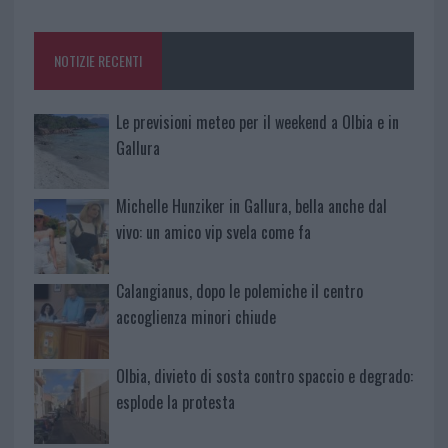
o
r
st
A
o
p
NOTIZIE RECENTI
k
p
Le previsioni meteo per il weekend a Olbia e in
Gallura
Michelle Hunziker in Gallura, bella anche dal
vivo: un amico vip svela come fa
Calangianus, dopo le polemiche il centro
accoglienza minori chiude
Olbia, divieto di sosta contro spaccio e degrado:
esplode la protesta