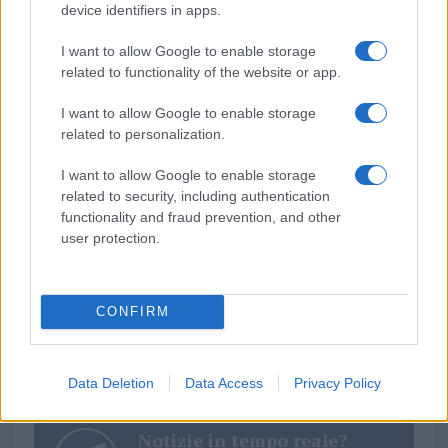
device identifiers in apps.
I want to allow Google to enable storage
related to functionality of the website or app.
I want to allow Google to enable storage
related to personalization.
I want to allow Google to enable storage
TEMI:
Atletico Uri
Eccellenza
Ossese
related to security, including authentication
Porto Rotondo
functionality and fraud prevention, and other
user protection.
Inviaci le tue segnalazioni,
i tuoi video e le tue foto
Su WhatsApp al numero +39
CONFIRM
345 356 7512
Data Deletion
Data Access
Privacy Policy
Notizie in tempo reale?