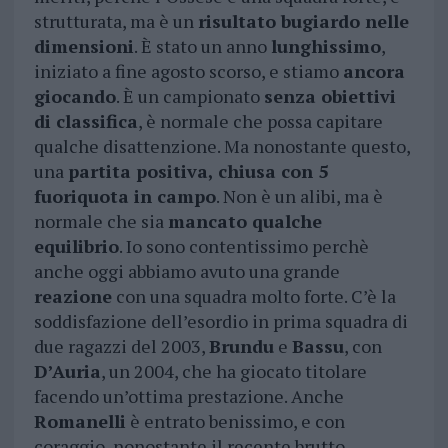
strutturata, ma è un
risultato bugiardo nelle
dimensioni
. È stato un anno
lunghissimo
,
iniziato a fine agosto scorso, e stiamo
ancora
giocando
. È un campionato
senza obiettivi
di classifica
, è normale che possa capitare
qualche disattenzione. Ma nonostante questo,
una
partita positiva, chiusa con 5
fuoriquota in campo
. Non è un alibi, ma è
normale che sia
mancato qualche
equilibrio
. Io sono contentissimo perchè
anche oggi abbiamo avuto una grande
reazione
con una squadra molto forte. C’è la
soddisfazione dell’esordio in prima squadra di
due ragazzi del 2003,
Brundu
e
Bassu
, con
D’Auria
, un 2004, che ha giocato titolare
facendo un’ottima prestazione. Anche
Romanelli
è entrato benissimo, e con
coraggio, nonostante il recente brutto