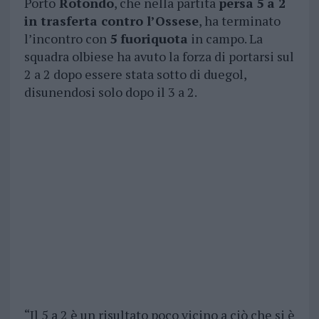
Porto
Rotondo
, che nella partita
persa
5 a 2
in trasferta contro l’Ossese
, ha terminato
l’incontro con
5 fuoriquota
in campo. La
squadra olbiese ha avuto la forza di portarsi sul
2 a 2 dopo essere stata sotto di duegol,
disunendosi solo dopo il 3 a 2.
“Il 5 a 2 è un risultato poco vicino a ciò che si è