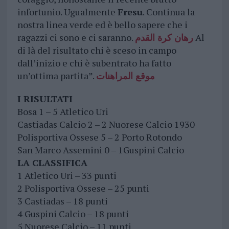
infortunio. Ugualmente
Fresu
. Continua la
nostra linea verde ed è bello sapere che i
ragazzi ci sono e ci saranno.
رهان كرة القدم
Al
di là del risultato chi è sceso in campo
dall’inizio e chi è subentrato ha fatto
un’ottima partita”.
موقع المراهنات
I RISULTATI
Bosa 1 – 5 Atletico Uri
Castiadas Calcio 2 – 2 Nuorese Calcio 1930
Polisportiva Ossese 5 – 2 Porto Rotondo
San Marco Assemini 0 – 1Guspini Calcio
LA CLASSIFICA
1 Atletico Uri – 33 punti
2 Polisportiva Ossese – 25 punti
3 Castiadas – 18 punti
4 Guspini Calcio – 18 punti
5 Nuorese Calcio – 11 punti