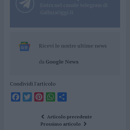
Entra nel canale telegram di
GalluraOggi.it
Ricevi le nostre ultime news
da
Google News
Condividi l'articolo
F
T
Pi
W
S
a
w
n
h
h
ce
it
te
at
a
Articolo precedente
b
te
re
s
re
Prossimo articolo