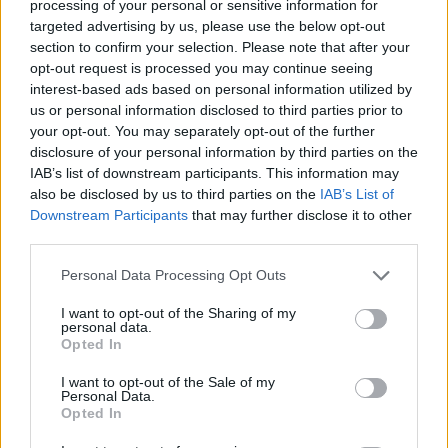
processing of your personal or sensitive information for
targeted advertising by us, please use the below opt-out
Emergenza carceri, stanno scoppiando: le
section to confirm your selection. Please note that after your
situazioni peggiori a Tempio, Sassari e Nuoro
opt-out request is processed you may continue seeing
interest-based ads based on personal information utilized by
us or personal information disclosed to third parties prior to
your opt-out. You may separately opt-out of the further
disclosure of your personal information by third parties on the
IAB’s list of downstream participants. This information may
also be disclosed by us to third parties on the
IAB’s List of
Downstream Participants
that may further disclose it to other
third parties.
Please note that this website/app uses one or more Google
Personal Data Processing Opt Outs
services and may gather and store information including but
not limited to your visit or usage behaviour. You may click to
I want to opt-out of the Sharing of my
personal data.
grant or deny consent to Google and its third-party tags to
Opted In
use your data for below specified purposes in below Google
consent section.
I want to opt-out of the Sale of my
Personal Data.
Opted In