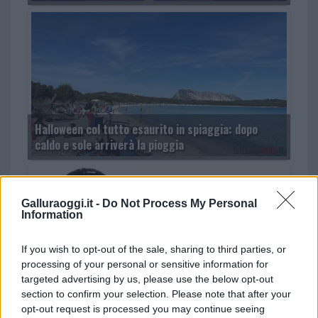
Halloween col tutto esaurito in spiaggia: dopo
caldo e sole arriverà la pioggia
Galluraoggi.it -
Do Not Process My Personal
Information
If you wish to opt-out of the sale, sharing to third parties, or
processing of your personal or sensitive information for
targeted advertising by us, please use the below opt-out
Ognissanti in musica: Malika Ayane e Nomadi sul
section to confirm your selection. Please note that after your
palco a San Teodoro
opt-out request is processed you may continue seeing