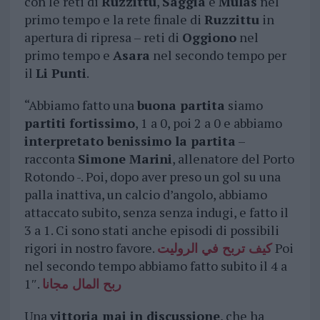
con le reti di
Ruzzittu
,
Saggia
e
Mulas
nel
primo tempo e la rete finale di
Ruzzittu
in
apertura di ripresa – reti di
Oggiono
nel
primo tempo e
Asara
nel secondo tempo per
il
Li Punti
.
“Abbiamo fatto una
buona partita
siamo
partiti fortissimo
, 1 a 0, poi 2 a 0 e abbiamo
interpretato benissimo la partita
–
racconta
Simone Marini
, allenatore del Porto
Rotondo -. Poi, dopo aver preso un gol su una
palla inattiva, un calcio d’angolo, abbiamo
attaccato subito, senza senza indugi, e fatto il
3 a 1. Ci sono stati anche episodi di possibili
rigori in nostro favore.
كيف تربح في الروليت
Poi
nel secondo tempo abbiamo fatto subito il 4 a
1″.
ربح المال مجانا
Una
vittoria mai in discussione
, che ha