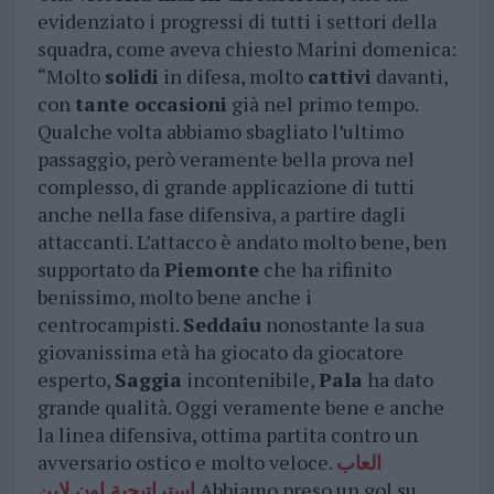
evidenziato i progressi di tutti i settori della
squadra, come aveva chiesto Marini domenica:
“Molto
solidi
in difesa, molto
cattivi
davanti,
con
tante occasioni
già nel primo tempo.
Qualche volta abbiamo sbagliato l’ultimo
passaggio, però veramente bella prova nel
complesso, di grande applicazione di tutti
anche nella fase difensiva, a partire dagli
attaccanti. L’attacco è andato molto bene, ben
supportato da
Piemonte
che ha rifinito
benissimo, molto bene anche i
centrocampisti.
Seddaiu
nonostante la sua
giovanissima età ha giocato da giocatore
esperto,
Saggia
incontenibile,
Pala
ha dato
grande qualità. Oggi veramente bene e anche
la linea difensiva, ottima partita contro un
avversario ostico e molto veloce.
العاب
استراتيجية اون لاين
Abbiamo preso un gol su