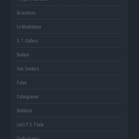
Arzachena
La Maddalena
S. T. Gallura
Budoni
San Teodoro
Palau
Calangianus
Buddusò
Loiri P. S. Paolo
Golfo Aranci