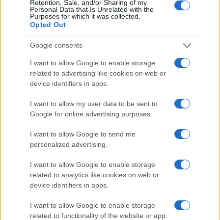
Retention, Sale, and/or Sharing of my
Personal Data that Is Unrelated with the
Purposes for which it was collected.
Notre-Dame de Paris conquista Olbia, la prima
Opted Out
al Molo Brin è un successo
Google consents
Strada Sassari-Olbia, incidente all’alba: ferito il
I want to allow Google to enable storage
related to advertising like cookies on web or
conducente
device identifiers in apps.
Eventi in Gallura, da Jovanotti alla zuppa
I want to allow my user data to be sent to
Google for online advertising purposes.
gallurese: gli appuntamenti da non perdere
I want to allow Google to send me
personalized advertising.
Lettini e arredi abusivi sulla spiaggia libera,
sequestri a Olbia e Arzachena
I want to allow Google to enable storage
related to analytics like cookies on web or
device identifiers in apps.
È morto Francesco Guccini, il maestro che
rifiutò la Costa Smeralda
I want to allow Google to enable storage
related to functionality of the website or app.