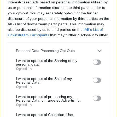
interest-based ads based on personal information utilized by
us or personal information disclosed to third parties prior to
your opt-out. You may separately opt-out of the further
TEMI:
Calcio Eccellenza Sardegna
Li Punti
disclosure of your personal information by third parties on the
Polisportiva Porto Rotondo
Porto Rotondo Calcio
IAB’s list of downstream participants. This information may
also be disclosed by us to third parties on the
IAB’s List of
Condividi l'articolo
Downstream Participants
that may further disclose it to other
third parties.
F
T
Pi
W
S
Please note that this website/app uses one or more Google
a
w
n
h
h
Personal Data Processing Opt Outs
services and may gather and store information including but
ce
it
te
at
a
not limited to your visit or usage behaviour. You may click to
I want to opt-out of the Sharing of my
Articolo precedente
personal data.
grant or deny consent to Google and its third-party tags to
b
te
re
s
re
Prossimo articolo
Opted In
use your data for below specified purposes in below Google
o
r
st
A
consent section.
I want to opt-out of the Sale of my
Personal Data.
o
p
Opted In
NOTIZIE RECENTI
k
p
I want to opt-out of processing my
Personal Data for Targeted Advertising.
Opted In
Allarme truffe a Berchidda, falsi incaricati
bussano alle porte
I want to opt-out of Collection, Use,