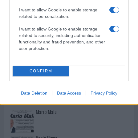
Nuovo sportello rifiuti a Palau, una svolta per gli
I want to allow Google to enable storage
utenti
related to personalization.
I want to allow Google to enable storage
related to security, including authentication
functionality and fraud prevention, and other
user protection.
CONFIRM
NECROLOGIE
Data Deletion
Data Access
Privacy Policy
Mario Malu