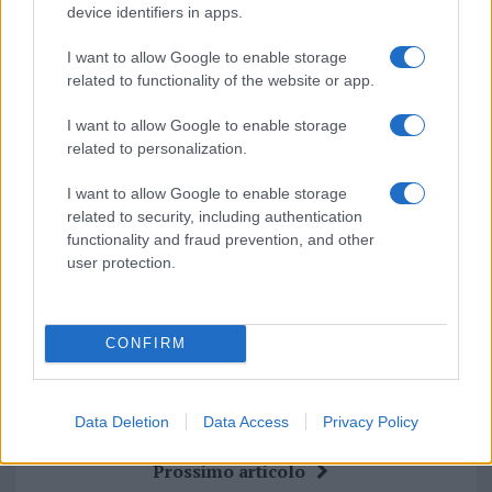
device identifiers in apps.
Su WhatsApp al numero +39
345 356 7512
I want to allow Google to enable storage
related to functionality of the website or app.
I want to allow Google to enable storage
related to personalization.
Ricevi le nostre ultime news
I want to allow Google to enable storage
related to security, including authentication
da
Google News
functionality and fraud prevention, and other
user protection.
Condividi l'articolo
CONFIRM
F
T
Pi
W
S
a
w
n
h
h
Data Deletion
Data Access
Privacy Policy
ce
it
te
at
a
Articolo precedente
b
te
re
s
re
Prossimo articolo