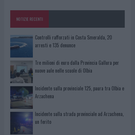
o
r
st
A
o
p
NOTIZIE RECENTI
k
p
Controlli rafforzati in Costa Smeralda, 20
arresti e 135 denunce
Tre milioni di euro dalla Provincia Gallura per
nuove aule nelle scuole di Olbia
Incidente sulla provinciale 125, paura tra Olbia e
Arzachena
Incidente sulla strada provinciale ad Arzachena,
un ferito