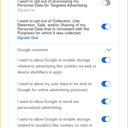
I want to opt-out of processing my
Personal Data for Targeted Advertising.
Opted In
I want to opt-out of Collection, Use,
Retention, Sale, and/or Sharing of my
Personal Data that Is Unrelated with the
Purposes for which it was collected.
Opted Out
Google consents
I want to allow Google to enable storage
TEMI:
Olbia Calcio
related to advertising like cookies on web or
device identifiers in apps.
Notizie in tempo reale?
Entra nel canale telegram di
I want to allow my user data to be sent to
GalluraOggi.it
Google for online advertising purposes.
I want to allow Google to send me
personalized advertising.
Inviaci le tue segnalazioni,
I want to allow Google to enable storage
related to analytics like cookies on web or
i tuoi video e le tue foto