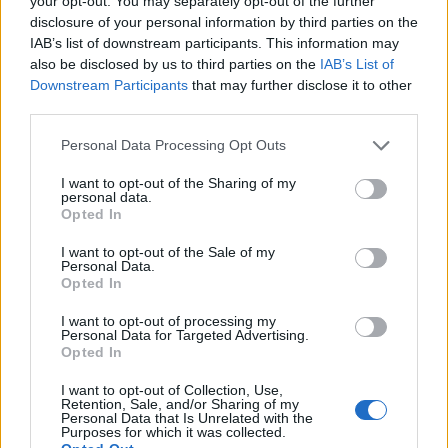
your opt-out. You may separately opt-out of the further
disclosure of your personal information by third parties on the
IAB’s list of downstream participants. This information may
also be disclosed by us to third parties on the
IAB’s List of
Downstream Participants
that may further disclose it to other
third parties.
Please note that this website/app uses one or more Google
Personal Data Processing Opt Outs
services and may gather and store information including but
not limited to your visit or usage behaviour. You may click to
I want to opt-out of the Sharing of my
personal data.
grant or deny consent to Google and its third-party tags to
Opted In
use your data for below specified purposes in below Google
consent section.
I want to opt-out of the Sale of my
Personal Data.
Opted In
I want to opt-out of processing my
Personal Data for Targeted Advertising.
Opted In
I want to opt-out of Collection, Use,
Retention, Sale, and/or Sharing of my
Personal Data that Is Unrelated with the
Purposes for which it was collected.