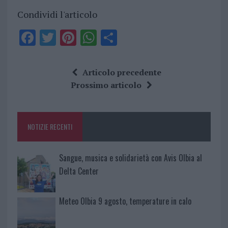
Condividi l'articolo
F
T
Pi
W
S
a
w
n
h
h
ce
it
te
at
a
Articolo precedente
b
te
re
s
re
Prossimo articolo
o
r
st
A
o
p
NOTIZIE RECENTI
k
p
Sangue, musica e solidarietà con Avis Olbia al
Delta Center
Meteo Olbia 9 agosto, temperature in calo