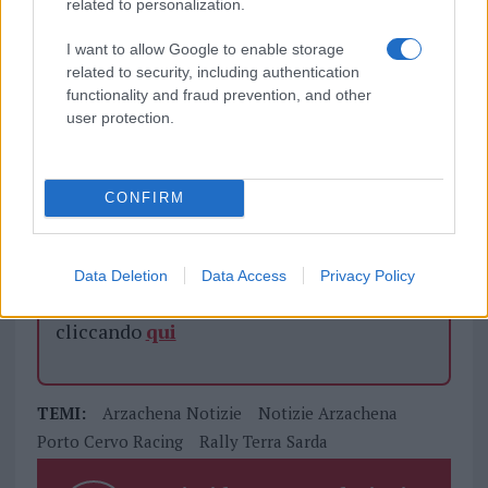
related to personalization.
I want to allow Google to enable storage
Vuoi rimuovere le pubblicità nazionali?
related to security, including authentication
functionality and fraud prevention, and other
user protection.
Puoi abbonarti a
soli € 1,10 al mese
cliccando
qui
CONFIRM
Sei già abbonato?
Puoi effettuare l'accesso andando nella
Data Deletion
Data Access
Privacy Policy
sezione
Login
dal menù del sito o
cliccando
qui
TEMI:
Arzachena Notizie
Notizie Arzachena
Porto Cervo Racing
Rally Terra Sarda