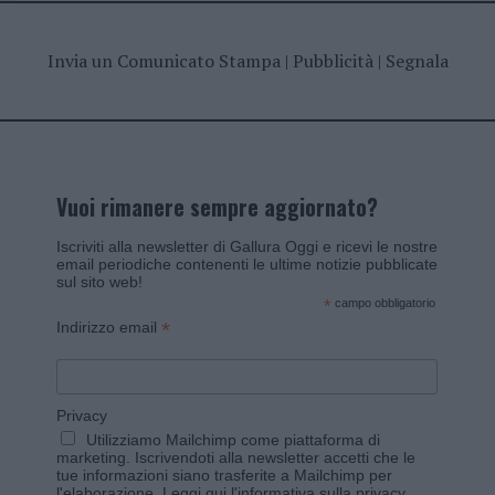
Invia un Comunicato Stampa
|
Pubblicità
|
Segnala
Vuoi rimanere sempre aggiornato?
Iscriviti alla newsletter di Gallura Oggi e ricevi le nostre
email periodiche contenenti le ultime notizie pubblicate
sul sito web!
*
campo obbligatorio
*
Indirizzo email
Privacy
Utilizziamo Mailchimp come piattaforma di
marketing. Iscrivendoti alla newsletter accetti che le
tue informazioni siano trasferite a Mailchimp per
l'elaborazione.
Leggi qui l'informativa sulla privacy