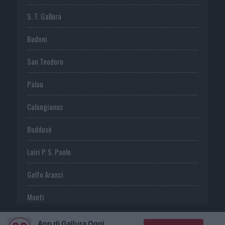
S. T. Gallura
Budoni
San Teodoro
Palau
Calangianus
Buddusò
Loiri P. S. Paolo
Golfo Aranci
Monti
Telti
App di Gallura Oggi