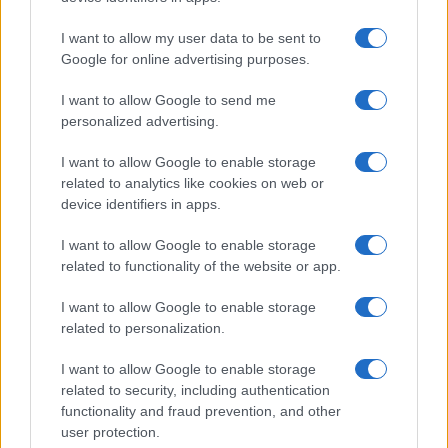
I want to allow my user data to be sent to
Google for online advertising purposes.
In Sardegna 469 nuovi casi di coronavirus e una
I want to allow Google to send me
vittima: il bollettino
personalized advertising.
I want to allow Google to enable storage
TEMI:
Sara Angelini
Volley Hermaea
related to analytics like cookies on web or
device identifiers in apps.
Condividi l'articolo
I want to allow Google to enable storage
F
T
Pi
W
S
related to functionality of the website or app.
a
w
n
h
h
I want to allow Google to enable storage
ce
it
te
at
a
related to personalization.
Articolo precedente
b
te
re
s
re
Prossimo articolo
I want to allow Google to enable storage
o
r
st
A
related to security, including authentication
functionality and fraud prevention, and other
o
p
user protection.