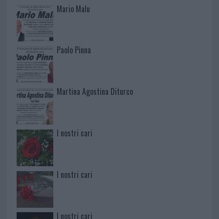
Mario Malu
Paolo Pinna
Martina Agostina Diturco
I nostri cari
I nostri cari
I nostri cari