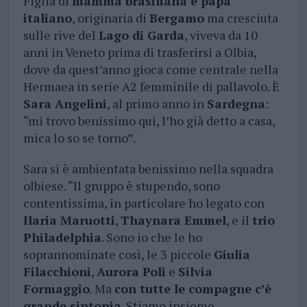
Figlia di
mamma brasiliana e papà
italiano
, originaria di
Bergamo
ma cresciuta
sulle rive del
Lago di Garda
, viveva da 10
anni in Veneto prima di trasferirsi a Olbia,
dove da quest’anno gioca come centrale nella
Hermaea in serie A2 femminile di pallavolo. È
Sara Angelini
, al primo anno in
Sardegna
:
“mi trovo benissimo qui, l’ho già detto a casa,
mica lo so se torno”.
Sara si è ambientata benissimo nella squadra
olbiese. “Il gruppo è stupendo, sono
contentissima, in particolare ho legato con
Ilaria Maruotti
,
Thaynara Emmel
, e il
trio
Philadelphia
. Sono io che le ho
soprannominate così, le 3 piccole
Giulia
Filacchioni
,
Aurora Poli
e
Silvia
Formaggio
. Ma
con tutte le compagne c’è
grande sintonia
. Stiamo insieme