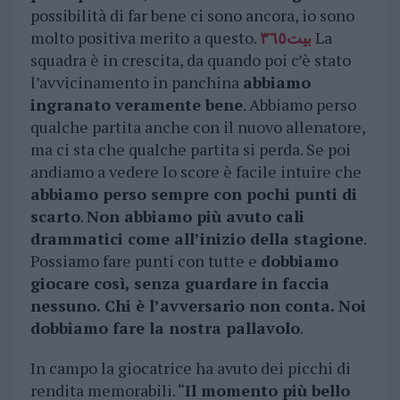
possibilità di far bene ci sono ancora, io sono
molto positiva merito a questo.
بيت٣٦٥
La
squadra è in crescita, da quando poi c’è stato
l’avvicinamento in panchina
abbiamo
ingranato veramente bene
. Abbiamo perso
qualche partita anche con il nuovo allenatore,
ma ci sta che qualche partita si perda. Se poi
andiamo a vedere lo score è facile intuire che
abbiamo perso sempre con pochi punti di
scarto
.
Non abbiamo più avuto cali
drammatici come all’inizio della stagione
.
Possiamo fare punti con tutte e
dobbiamo
giocare così, senza guardare in faccia
nessuno. Chi è l’avversario non conta. Noi
dobbiamo fare la nostra pallavolo
.
In campo la giocatrice ha avuto dei picchi di
rendita memorabili. “
Il momento più bello