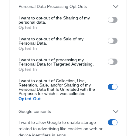
Please note that this website/app uses one or more Google
Personal Data Processing Opt Outs
services and may gather and store information including but
not limited to your visit or usage behaviour. You may click to
I want to opt-out of the Sharing of my
personal data.
Incidente fra due auto nella zona industriale di
grant or deny consent to Google and its third-party tags to
Opted In
Arzachena: c’è un ferito
use your data for below specified purposes in below Google
consent section.
I want to opt-out of the Sale of my
Personal Data.
Opted In
I want to opt-out of processing my
Personal Data for Targeted Advertising.
Opted In
I want to opt-out of Collection, Use,
Retention, Sale, and/or Sharing of my
Personal Data that Is Unrelated with the
Purposes for which it was collected.
I nostri cari
Opted Out
Google consents
I want to allow Google to enable storage
related to advertising like cookies on web or
device identifiers in apps.