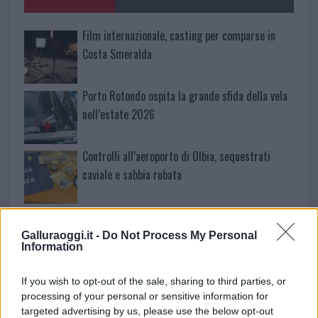
k
p
Film internazionale, casting per comparse in
Costa Smeralda
Porto Rotondo ospita la grande sfida della vela
nell’estate 2026
Controlli all’aeroporto di Olbia, sequestrati
caviale e sabbia rubata
Migliori cliniche di estetica medicale avanzata
in Europa: classifica dei 5 centri di riferimento
Galluraoggi.it -
Do Not Process My Personal
Information
pe…
Incendi, a San Pasquale arriva il Campo Base:
If you wish to opt-out of the sale, sharing to third parties, or
l’inaugurazione
processing of your personal or sensitive information for
targeted advertising by us, please use the below opt-out