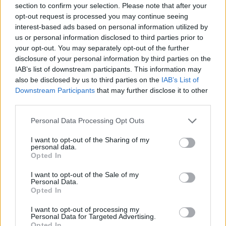
section to confirm your selection. Please note that after your
Andrea Mura conquista Palau: grande
opt-out request is processed you may continue seeing
partecipazione per il suo racconto
interest-based ads based on personal information utilized by
us or personal information disclosed to third parties prior to
your opt-out. You may separately opt-out of the further
Calangianus, allarme sul centro accoglienza
disclosure of your personal information by third parties on the
minori, Albieri: “Episodi gravissimi”
IAB’s list of downstream participants. This information may
also be disclosed by us to third parties on the
IAB’s List of
Downstream Participants
that may further disclose it to other
third parties.
Please note that this website/app uses one or more Google
Personal Data Processing Opt Outs
services and may gather and store information including but
not limited to your visit or usage behaviour. You may click to
I want to opt-out of the Sharing of my
personal data.
grant or deny consent to Google and its third-party tags to
Opted In
use your data for below specified purposes in below Google
consent section.
I want to opt-out of the Sale of my
Personal Data.
Opted In
NECROLOGIE
I want to opt-out of processing my
Personal Data for Targeted Advertising.
Opted In