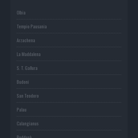
Olbia
Tempio Pausania
Arzachena
La Maddalena
S. T. Gallura
Budoni
San Teodoro
Palau
Calangianus
Buddusò