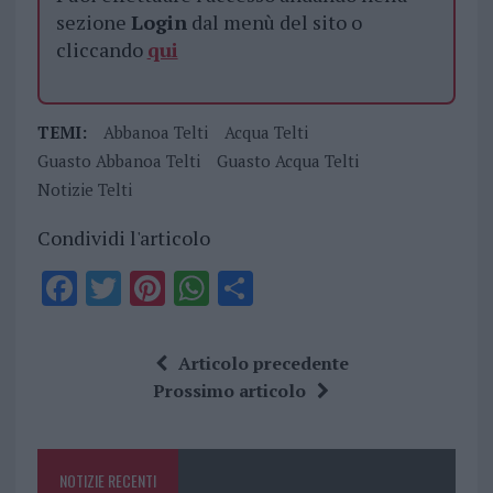
sezione
Login
dal menù del sito o
cliccando
qui
TEMI:
Abbanoa Telti
Acqua Telti
Guasto Abbanoa Telti
Guasto Acqua Telti
Notizie Telti
Condividi l'articolo
F
T
Pi
W
S
a
w
n
h
h
ce
it
te
at
a
Articolo precedente
b
te
re
s
re
Prossimo articolo
o
r
st
A
o
p
NOTIZIE RECENTI