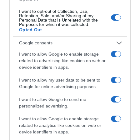
Mario Malu
I want to opt-out of Collection, Use,
Retention, Sale, and/or Sharing of my
Personal Data that Is Unrelated with the
Purposes for which it was collected.
Paolo Pinna
Opted Out
Google consents
Martina Agostina Diturco
I want to allow Google to enable storage
related to advertising like cookies on web or
device identifiers in apps.
I want to allow my user data to be sent to
I nostri cari
Google for online advertising purposes.
I want to allow Google to send me
personalized advertising.
I nostri cari
I want to allow Google to enable storage
related to analytics like cookies on web or
device identifiers in apps.
I nostri cari