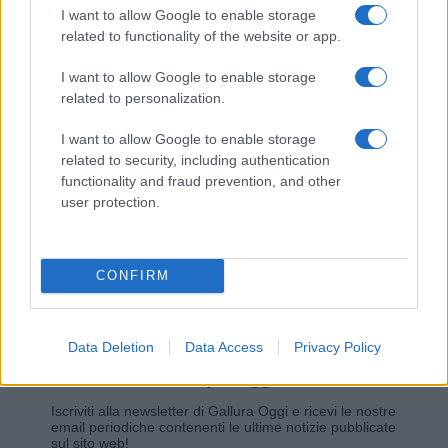
I want to allow Google to enable storage
related to functionality of the website or app.
Giovannimaria Cabras
I want to allow Google to enable storage
related to personalization.
I want to allow Google to enable storage
related to security, including authentication
functionality and fraud prevention, and other
user protection.
Invia un Comunicato Stampa
|
Pubblicità
|
Segnala
CONFIRM
Data Deletion
Data Access
Privacy Policy
Vuoi rimanere sempre aggiornato?
Iscriviti alla newsletter di Gallura Oggi e ricevi le nostre
email periodiche contenenti le ultime notizie pubblicate
sul sito web!