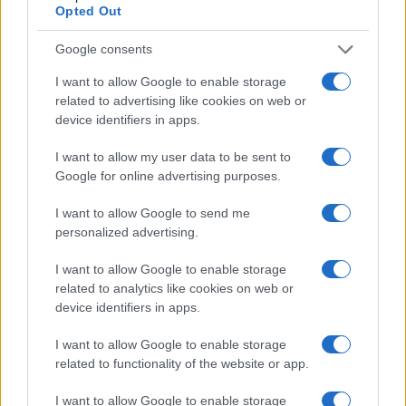
Opted Out
Condividi l'articolo
Google consents
F
T
Pi
W
S
I want to allow Google to enable storage
related to advertising like cookies on web or
a
w
n
h
h
device identifiers in apps.
ce
it
te
at
a
Articolo precedente
I want to allow my user data to be sent to
b
te
re
s
re
Prossimo articolo
Google for online advertising purposes.
o
r
st
A
I want to allow Google to send me
o
p
personalized advertising.
NOTIZIE RECENTI
k
p
I want to allow Google to enable storage
related to analytics like cookies on web or
Incendio nella notte a Olbia, a fuoco due furgoni
device identifiers in apps.
I want to allow Google to enable storage
related to functionality of the website or app.
A fuoco un deposito con bombole, intervento dei
vigili del fuoco a Rudalza
I want to allow Google to enable storage