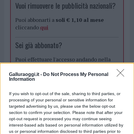
Vuoi rimuovere le pubblicità nazionali?
Puoi abbonarti a
soli € 1,10 al mese
cliccando
qui
Sei già abbonato?
Puoi effettuare l'accesso andando nella
sezione
Login
dal menù del sito o
cliccando
qui
Galluraoggi.it -
Do Not Process My Personal
Information
If you wish to opt-out of the sale, sharing to third parties, or
TEMI:
Abbanoa Santa Teresa Gallura
processing of your personal or sensitive information for
Acqua Santa Teresa Gallura
targeted advertising by us, please use the below opt-out
Lavori Abbanoa Santa Teresa Gallura
section to confirm your selection. Please note that after your
opt-out request is processed you may continue seeing
Lavori Acqua Santa Teresa Gallura
interest-based ads based on personal information utilized by
Notizie Santa Teresa Gallura
us or personal information disclosed to third parties prior to