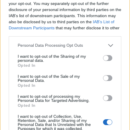
your opt-out. You may separately opt-out of the further
Notizie in tempo reale?
disclosure of your personal information by third parties on the
Entra nel canale telegram di
IAB’s list of downstream participants. This information may
GalluraOggi.it
also be disclosed by us to third parties on the
IAB’s List of
Downstream Participants
that may further disclose it to other
third parties.
Please note that this website/app uses one or more Google
Personal Data Processing Opt Outs
services and may gather and store information including but
Inviaci le tue segnalazioni,
not limited to your visit or usage behaviour. You may click to
I want to opt-out of the Sharing of my
i tuoi video e le tue foto
personal data.
grant or deny consent to Google and its third-party tags to
Su WhatsApp al numero +39
Opted In
use your data for below specified purposes in below Google
345 356 7512
consent section.
I want to opt-out of the Sale of my
Personal Data.
Opted In
I want to opt-out of processing my
Personal Data for Targeted Advertising.
Opted In
Ricevi le nostre ultime news
I want to opt-out of Collection, Use,
Retention, Sale, and/or Sharing of my
da
Google News
Personal Data that Is Unrelated with the
Purposes for which it was collected.