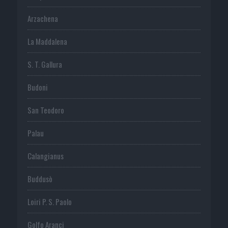
Arzachena
La Maddalena
S. T. Gallura
Budoni
San Teodoro
Palau
Calangianus
Buddusò
Loiri P. S. Paolo
Golfo Aranci