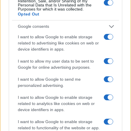
Retention, Sale, and/or Sharing of my
Personal Data that Is Unrelated with the
Purposes for which it was collected.
da
Google News
Opted Out
Google consents
Condividi l'articolo
I want to allow Google to enable storage
related to advertising like cookies on web or
F
T
Pi
W
S
device identifiers in apps.
a
w
n
h
h
I want to allow my user data to be sent to
ce
it
te
at
a
Google for online advertising purposes.
Articolo precedente
b
te
re
s
re
Prossimo articolo
I want to allow Google to send me
o
r
st
A
personalized advertising.
o
p
I want to allow Google to enable storage
NOTIZIE RECENTI
k
p
related to analytics like cookies on web or
device identifiers in apps.
Le previsioni meteo per il weekend a Olbia e in
I want to allow Google to enable storage
Gallura
related to functionality of the website or app.