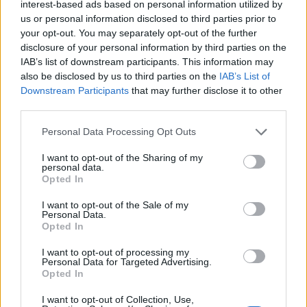
interest-based ads based on personal information utilized by
Nicolò Saba
Notizie Telti
Rita Deretta
us or personal information disclosed to third parties prior to
your opt-out. You may separately opt-out of the further
Telti Santa Vittoria
Vittorio Pinducciu
disclosure of your personal information by third parties on the
IAB’s list of downstream participants. This information may
Notizie in tempo reale?
also be disclosed by us to third parties on the
IAB’s List of
Entra nel canale telegram di
Downstream Participants
that may further disclose it to other
GalluraOggi.it
third parties.
Please note that this website/app uses one or more Google
Personal Data Processing Opt Outs
services and may gather and store information including but
not limited to your visit or usage behaviour. You may click to
I want to opt-out of the Sharing of my
personal data.
Inviaci le tue segnalazioni,
grant or deny consent to Google and its third-party tags to
Opted In
i tuoi video e le tue foto
use your data for below specified purposes in below Google
consent section.
Su WhatsApp al numero +39
I want to opt-out of the Sale of my
Personal Data.
345 356 7512
Opted In
I want to opt-out of processing my
Personal Data for Targeted Advertising.
Opted In
Ricevi le nostre ultime news
I want to opt-out of Collection, Use,