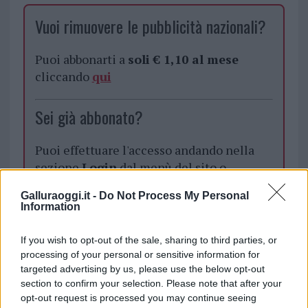
Vuoi rimuovere le pubblicità nazionali?
Puoi abbonarti a
soli € 1,10 al mese
cliccando
qui
Sei già abbonato?
Puoi effettuare l'accesso andando nella
sezione
Login
dal menù del sito o
cliccando
qui
Galluraoggi.it -
Do Not Process My Personal
Information
TEMI:
Comune Telti
If you wish to opt-out of the sale, sharing to third parties, or
Consiglio Comuanle Ragazzi Telti
processing of your personal or sensitive information for
targeted advertising by us, please use the below opt-out
Consiglio Comunale Ragazzi
Don Antonio Tamponi
section to confirm your selection. Please note that after your
Don Mauro Bucciero
Francesco Ledda
opt-out request is processed you may continue seeing
Gianni Addis
Giuseppe Balzanti
Mario Russu