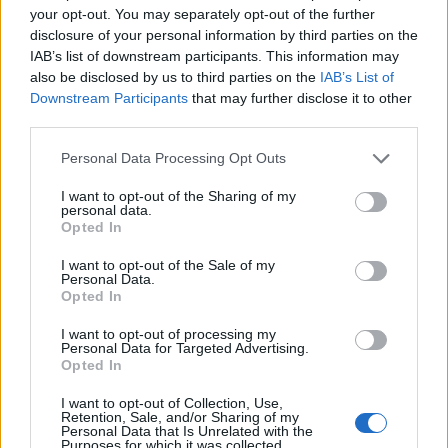
your opt-out. You may separately opt-out of the further
disclosure of your personal information by third parties on the
IAB’s list of downstream participants. This information may
also be disclosed by us to third parties on the
IAB’s List of
Downstream Participants
that may further disclose it to other
third parties.
Please note that this website/app uses one or more Google
Personal Data Processing Opt Outs
services and may gather and store information including but
not limited to your visit or usage behaviour. You may click to
I want to opt-out of the Sharing of my
personal data.
grant or deny consent to Google and its third-party tags to
Opted In
NECROLOGIE
use your data for below specified purposes in below Google
consent section.
I want to opt-out of the Sale of my
Personal Data.
Mario Malu
Opted In
I want to opt-out of processing my
Personal Data for Targeted Advertising.
Opted In
Paolo Pinna
I want to opt-out of Collection, Use,
Retention, Sale, and/or Sharing of my
Personal Data that Is Unrelated with the
Purposes for which it was collected.