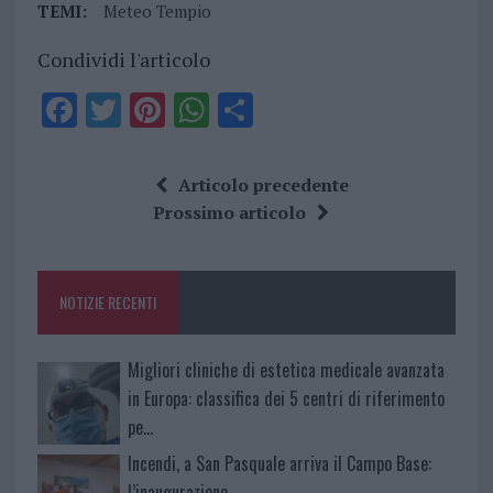
TEMI:
Meteo Tempio
Condividi l'articolo
F
T
Pi
W
S
a
w
n
h
h
ce
it
te
at
a
Articolo precedente
b
te
re
s
re
Prossimo articolo
o
r
st
A
o
p
NOTIZIE RECENTI
k
p
Migliori cliniche di estetica medicale avanzata
in Europa: classifica dei 5 centri di riferimento
pe…
Incendi, a San Pasquale arriva il Campo Base:
l’inaugurazione