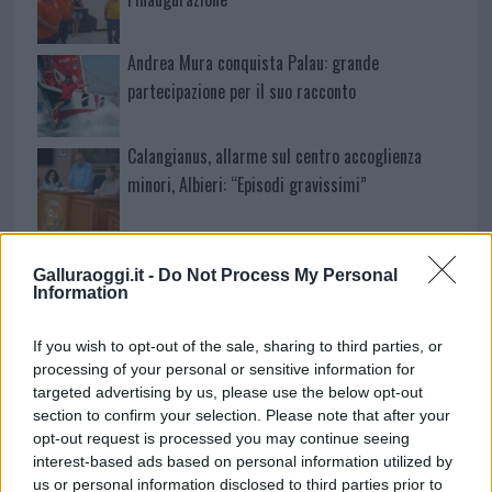
Andrea Mura conquista Palau: grande
partecipazione per il suo racconto
Calangianus, allarme sul centro accoglienza
minori, Albieri: “Episodi gravissimi”
Gallura, finti clienti svuotano le suite: furto da
50mila nel resort
Galluraoggi.it -
Do Not Process My Personal
Information
Meteo Olbia 7 agosto, sole e caldo tornano
If you wish to opt-out of the sale, sharing to third parties, or
protagonisti
processing of your personal or sensitive information for
targeted advertising by us, please use the below opt-out
section to confirm your selection. Please note that after your
Test tunnel Olbia: rampe chiuse ancora fino a
opt-out request is processed you may continue seeing
fine agosto
interest-based ads based on personal information utilized by
us or personal information disclosed to third parties prior to