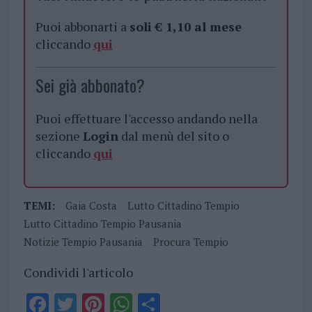
Puoi abbonarti a
soli € 1,10 al mese
cliccando
qui
Sei già abbonato?
Puoi effettuare l'accesso andando nella
sezione
Login
dal menù del sito o
cliccando
qui
TEMI:
Gaia Costa
Lutto Cittadino Tempio
Lutto Cittadino Tempio Pausania
Notizie Tempio Pausania
Procura Tempio
Condividi l'articolo
F
T
Pi
W
S