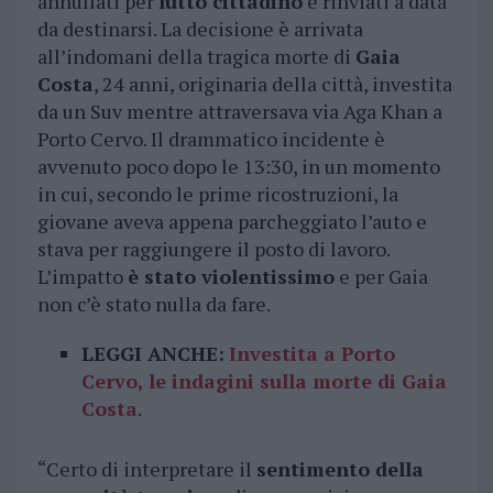
annullati per
lutto cittadino
e rinviati a data
da destinarsi. La decisione è arrivata
all’indomani della tragica morte di
Gaia
Costa
, 24 anni, originaria della città, investita
da un Suv mentre attraversava via Aga Khan a
Porto Cervo. Il drammatico incidente è
avvenuto poco dopo le 13:30, in un momento
in cui, secondo le prime ricostruzioni, la
giovane aveva appena parcheggiato l’auto e
stava per raggiungere il posto di lavoro.
L’impatto
è stato violentissimo
e per Gaia
non c’è stato nulla da fare.
LEGGI ANCHE:
Investita a Porto
Cervo, le indagini sulla morte di Gaia
Costa
.
“Certo di interpretare il
sentimento della