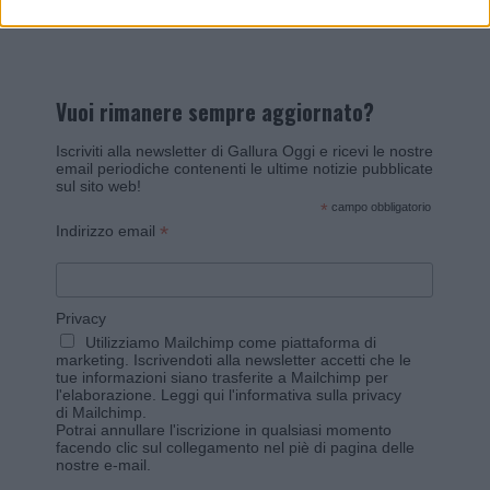
Vuoi rimanere sempre aggiornato?
Iscriviti alla newsletter di Gallura Oggi e ricevi le nostre
email periodiche contenenti le ultime notizie pubblicate
sul sito web!
*
campo obbligatorio
*
Indirizzo email
Privacy
Utilizziamo Mailchimp come piattaforma di
marketing. Iscrivendoti alla newsletter accetti che le
tue informazioni siano trasferite a Mailchimp per
l'elaborazione.
Leggi qui l'informativa sulla privacy
di Mailchimp
.
Potrai annullare l'iscrizione in qualsiasi momento
facendo clic sul collegamento nel piè di pagina delle
nostre e-mail.