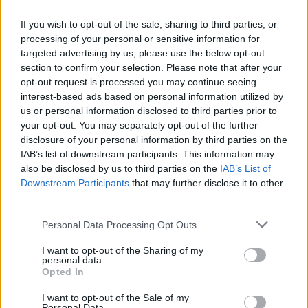
Aggius conquista la classifica delle mete più
If you wish to opt-out of the sale, sharing to third parties, or
amate dell’estate 2026
processing of your personal or sensitive information for
targeted advertising by us, please use the below opt-out
section to confirm your selection. Please note that after your
Nuovi posti auto in via La Marmora, parcheggio
opt-out request is processed you may continue seeing
provvisorio a La Maddalena
interest-based ads based on personal information utilized by
us or personal information disclosed to third parties prior to
your opt-out. You may separately opt-out of the further
Allarme truffe a Berchidda, falsi incaricati
disclosure of your personal information by third parties on the
bussano alle porte
IAB’s list of downstream participants. This information may
also be disclosed by us to third parties on the
IAB’s List of
Downstream Participants
that may further disclose it to other
Notre-Dame de Paris conquista Olbia, la prima
third parties.
al Molo Brin è un successo
Please note that this website/app uses one or more Google
Personal Data Processing Opt Outs
services and may gather and store information including but
not limited to your visit or usage behaviour. You may click to
I want to opt-out of the Sharing of my
personal data.
grant or deny consent to Google and its third-party tags to
Opted In
use your data for below specified purposes in below Google
consent section.
I want to opt-out of the Sale of my
Personal Data.