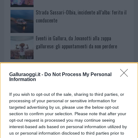
Strada Sassari-Olbia, incidente all’alba: ferito il
conducente
Eventi in Gallura, da Jovanotti alla zuppa
gallurese: gli appuntamenti da non perdere
Lettini e arredi abusivi sulla spiaggia libera,
sequestri a Olbia e Arzachena
Galluraoggi.it -
Do Not Process My Personal
Information
È morto Francesco Guccini, il maestro che
If you wish to opt-out of the sale, sharing to third parties, or
rifiutò la Costa Smeralda
processing of your personal or sensitive information for
targeted advertising by us, please use the below opt-out
section to confirm your selection. Please note that after your
Nuovo sportello rifiuti a Palau, una svolta per gli
opt-out request is processed you may continue seeing
utenti
interest-based ads based on personal information utilized by
us or personal information disclosed to third parties prior to