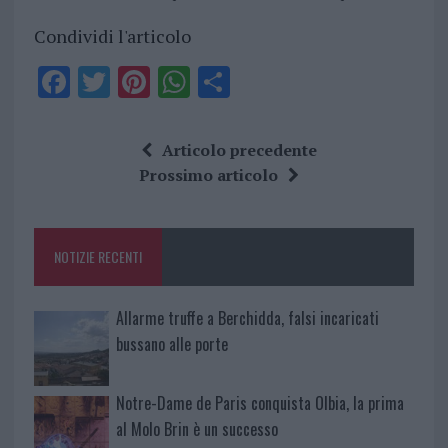
Condividi l'articolo
F
T
Pi
W
S
a
w
n
h
h
ce
it
te
at
a
Articolo precedente
b
te
re
s
re
Prossimo articolo
o
r
st
A
o
p
NOTIZIE RECENTI
k
p
Allarme truffe a Berchidda, falsi incaricati
bussano alle porte
Notre-Dame de Paris conquista Olbia, la prima
al Molo Brin è un successo