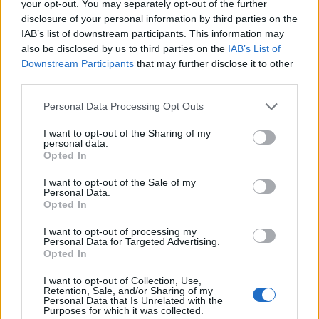
your opt-out. You may separately opt-out of the further
disclosure of your personal information by third parties on the
IAB’s list of downstream participants. This information may
also be disclosed by us to third parties on the
IAB’s List of
Downstream Participants
that may further disclose it to other
third parties.
Please note that this website/app uses one or more Google
Personal Data Processing Opt Outs
services and may gather and store information including but
not limited to your visit or usage behaviour. You may click to
I want to opt-out of the Sharing of my
personal data.
grant or deny consent to Google and its third-party tags to
NECROLOGIE
Opted In
use your data for below specified purposes in below Google
consent section.
I want to opt-out of the Sale of my
Mario Malu
Personal Data.
Opted In
I want to opt-out of processing my
Personal Data for Targeted Advertising.
Paolo Pinna
Opted In
I want to opt-out of Collection, Use,
Retention, Sale, and/or Sharing of my
Personal Data that Is Unrelated with the
Purposes for which it was collected.
Martina Agostina Diturco