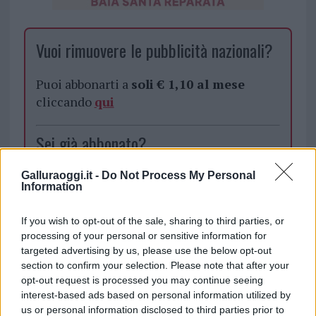
Vuoi rimuovere le pubblicità nazionali?
Puoi abbonarti a
soli € 1,10 al mese
cliccando
qui
Sei già abbonato?
Puoi effettuare l'accesso andando nella
Galluraoggi.it -
Do Not Process My Personal
Information
sezione
Login
dal menù del sito o
cliccando
qui
If you wish to opt-out of the sale, sharing to third parties, or
processing of your personal or sensitive information for
targeted advertising by us, please use the below opt-out
TEMI:
De Vizia Olbia
Differenziata Olbia
section to confirm your selection. Please note that after your
opt-out request is processed you may continue seeing
Notizie Olbia
Notizie Sardegna
interest-based ads based on personal information utilized by
Nuovi Mastelli Olbia
us or personal information disclosed to third parties prior to