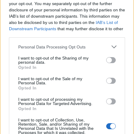
your opt-out. You may separately opt-out of the further
Notizie in tempo reale?
disclosure of your personal information by third parties on the
Entra nel canale telegram di
IAB’s list of downstream participants. This information may
GalluraOggi.it
also be disclosed by us to third parties on the
IAB’s List of
Downstream Participants
that may further disclose it to other
third parties.
Please note that this website/app uses one or more Google
Personal Data Processing Opt Outs
services and may gather and store information including but
Inviaci le tue segnalazioni,
not limited to your visit or usage behaviour. You may click to
I want to opt-out of the Sharing of my
i tuoi video e le tue foto
personal data.
grant or deny consent to Google and its third-party tags to
Su WhatsApp al numero +39
Opted In
use your data for below specified purposes in below Google
345 356 7512
consent section.
I want to opt-out of the Sale of my
Personal Data.
Opted In
I want to opt-out of processing my
Personal Data for Targeted Advertising.
Opted In
Ricevi le nostre ultime news
I want to opt-out of Collection, Use,
Retention, Sale, and/or Sharing of my
da
Google News
Personal Data that Is Unrelated with the
Purposes for which it was collected.