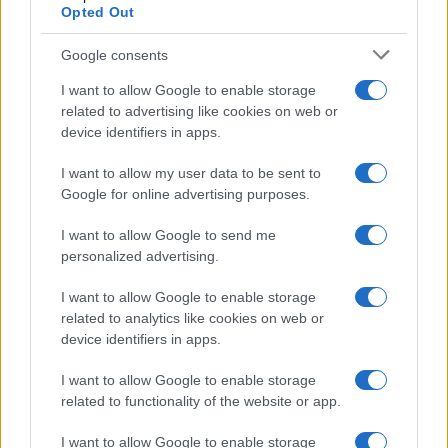
Opted Out
Condividi l'articolo
Google consents
F
T
Pi
W
S
I want to allow Google to enable storage
related to advertising like cookies on web or
a
w
n
h
h
device identifiers in apps.
ce
it
te
at
a
Articolo precedente
I want to allow my user data to be sent to
b
te
re
s
re
Prossimo articolo
Google for online advertising purposes.
o
r
st
A
I want to allow Google to send me
o
p
personalized advertising.
NOTIZIE RECENTI
k
p
I want to allow Google to enable storage
related to analytics like cookies on web or
Ristorante distrutto dalle fiamme a La
device identifiers in apps.
Maddalena, incendio a Monti d’à rena
I want to allow Google to enable storage
related to functionality of the website or app.
Le previsioni meteo per il weekend a Olbia e in
Gallura
I want to allow Google to enable storage