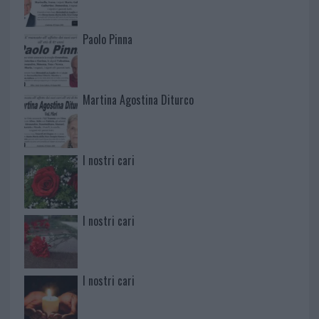
Paolo Pinna
Martina Agostina Diturco
I nostri cari
I nostri cari
I nostri cari