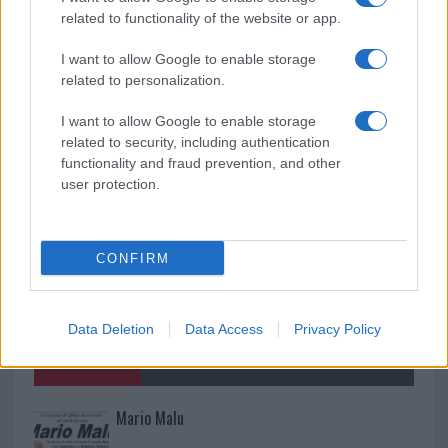
rinascita della strada che segnò la Gallura
related to functionality of the website or app.
I want to allow Google to enable storage
Raid nelle campagne di Berchidda, rischio per
related to personalization.
la rete elettrica
I want to allow Google to enable storage
related to security, including authentication
functionality and fraud prevention, and other
user protection.
CONFIRM
Data Deletion
Data Access
Privacy Policy
NECROLOGIE
Mario Malu