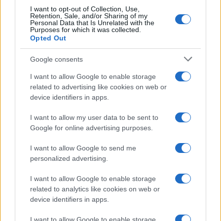
Le previsioni meteo per il weekend a Olbia e in
I want to opt-out of Collection, Use,
Retention, Sale, and/or Sharing of my
Gallura
Personal Data that Is Unrelated with the
Purposes for which it was collected.
Opted Out
Michelle Hunziker in Gallura, bella anche dal
Google consents
vivo: un amico vip svela come fa
I want to allow Google to enable storage
related to advertising like cookies on web or
Calangianus, dopo le polemiche il centro
device identifiers in apps.
accoglienza minori chiude
I want to allow my user data to be sent to
Google for online advertising purposes.
Olbia, divieto di sosta contro spaccio e degrado:
esplode la protesta
I want to allow Google to send me
personalized advertising.
Pausa caffè impeccabile: come scegliere la
I want to allow Google to enable storage
soluzione ideale per la casa e l’ufficio
related to analytics like cookies on web or
device identifiers in apps.
Monte Pino, la fine di un lungo dolore: storia e
I want to allow Google to enable storage