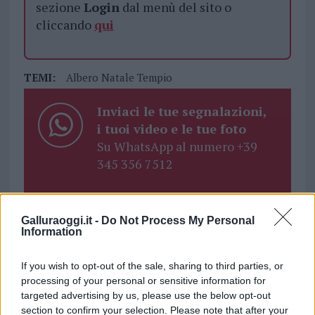
sezione
Login
dal menù del sito o
cliccando
qui
TEMI:
Albero Natale Tempio
Inviaci le tue segnalazioni,
i tuoi video e le tue foto
Su WhatsApp al numero +39
345 356 7512
Galluraoggi.it -
Do Not Process My Personal
Information
Notizie in tempo reale?
Entra nel canale telegram di
If you wish to opt-out of the sale, sharing to third parties, or
GalluraOggi.it
processing of your personal or sensitive information for
targeted advertising by us, please use the below opt-out
section to confirm your selection. Please note that after your