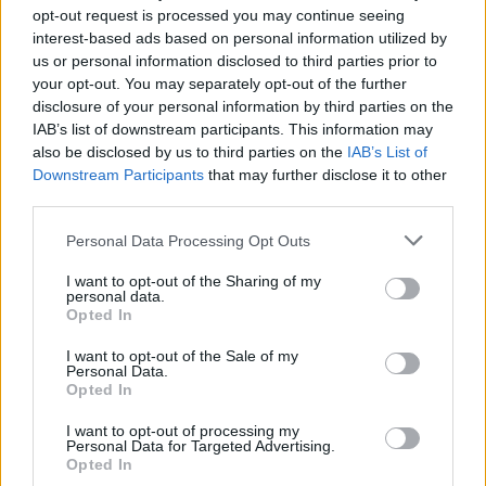
opt-out request is processed you may continue seeing
interest-based ads based on personal information utilized by
Ricevi le nostre ultime news
us or personal information disclosed to third parties prior to
your opt-out. You may separately opt-out of the further
disclosure of your personal information by third parties on the
da
Google News
IAB’s list of downstream participants. This information may
also be disclosed by us to third parties on the
IAB’s List of
Downstream Participants
that may further disclose it to other
Condividi l'articolo
third parties.
F
T
Pi
W
S
Please note that this website/app uses one or more Google
Personal Data Processing Opt Outs
services and may gather and store information including but
a
w
n
h
h
not limited to your visit or usage behaviour. You may click to
I want to opt-out of the Sharing of my
personal data.
ce
it
te
at
a
grant or deny consent to Google and its third-party tags to
Opted In
Articolo precedente
use your data for below specified purposes in below Google
b
te
re
s
re
Prossimo articolo
consent section.
I want to opt-out of the Sale of my
o
r
st
A
Personal Data.
Opted In
o
p
I want to opt-out of processing my
NOTIZIE RECENTI
k
p
Personal Data for Targeted Advertising.
Opted In