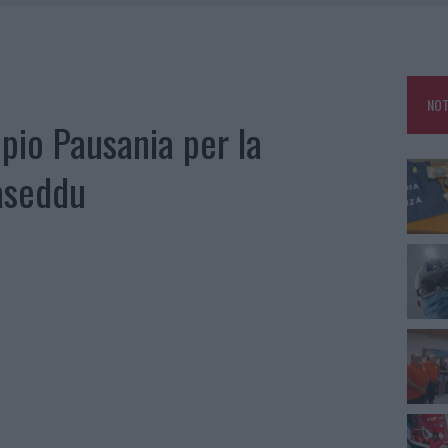
RO ACCOGLIENZA MINORI, ALBIERI: “EPISODI GRAVISSIMI”
LBIA, SEQUESTRATI CAVIALE E SABBIA RUBATA
MEDICALE AVANZATA IN EUROPA: CLASSIFICA DEI 5 CENTRI DI RIFERIMENTO
NOT
pio Pausania per la
A IL CAMPO BASE: L’INAUGURAZIONE
aseddu