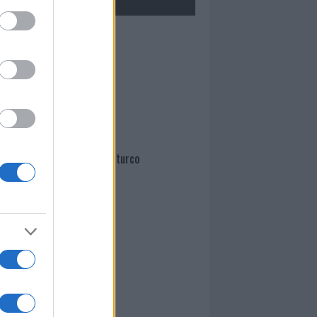
Mario Malu
Paolo Pinna
Martina Agostina Diturco
I nostri cari
I nostri cari