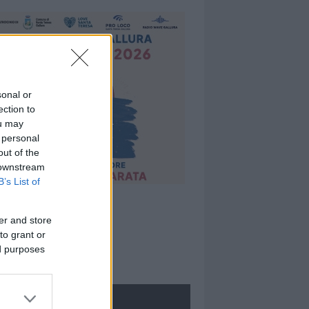
sonal or
ection to
ou may
 personal
out of the
 downstream
B’s List of
er and store
to grant or
ed purposes
ROLOGIE