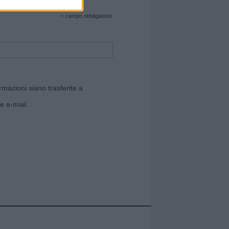
cate sul sito web!
*
campo obbligatorio
rmazioni siano trasferite a
e e-mail.