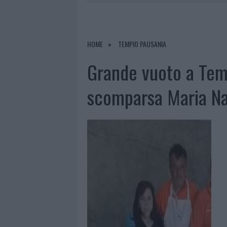
6 AGOSTO 2026
|
CALANGIANUS, ALLARME SUL CENT
7 AGOSTO 2026
|
CONTROLLI ALL’AEROPORTO DI O
7 AGOSTO 2026
|
MIGLIORI CLINICHE DI ESTETICA 
HOME
TEMPIO PAUSANIA
PER I TRATTAMENTI LASER NON INVASIVI
Grande vuoto a Tem
6 AGOSTO 2026
|
INCENDI, A SAN PASQUALE ARRIV
scomparsa Maria N