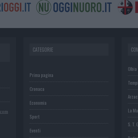
CATEGORIE
CO
Olbia
Prima pagina
Temp
Cronaca
Arza
Economia
La Ma
.com
Sport
S. T. 
Eventi