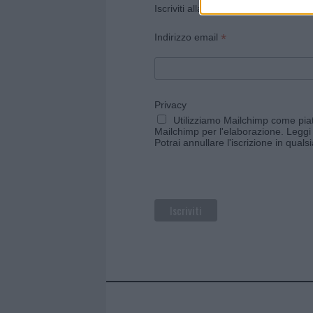
Iscriviti alla newsletter di Gallura O
*
Indirizzo email
Privacy
Utilizziamo Mailchimp come piatt
Mailchimp per l'elaborazione.
Leggi 
Potrai annullare l'iscrizione in qual