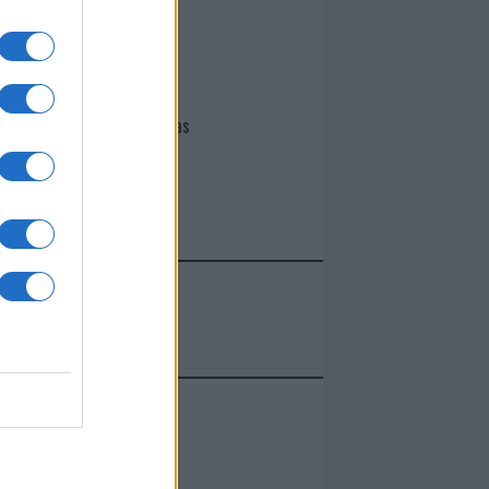
I nostri cari
Giovannimaria Cabras