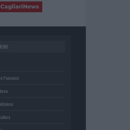
MUNI
io Pausania
chena
ddalena
Gallura