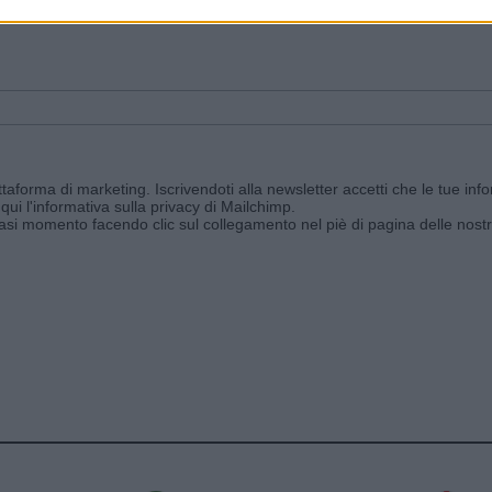
ggi e ricevi le nostre email periodiche contenenti le ultime notizie pubbli
aforma di marketing. Iscrivendoti alla newsletter accetti che le tue info
qui l'informativa sulla privacy di Mailchimp
.
siasi momento facendo clic sul collegamento nel piè di pagina delle nostr