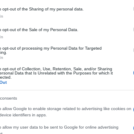
o opt-out of the Sharing of my personal data.
In
dente
Prossimo articolo
o opt-out of the Sale of my Personal Data.
In
to opt-out of processing my Personal Data for Targeted
ing.
In
o opt-out of Collection, Use, Retention, Sale, and/or Sharing
ersonal Data that Is Unrelated with the Purposes for which it
lected.
Out
consents
o allow Google to enable storage related to advertising like cookies on
evice identifiers in apps.
o allow my user data to be sent to Google for online advertising
s.