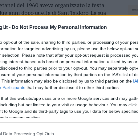
etanei del 1960 aveva organizzato la festa
ue anni dopo quella di Sant’Isidoro. La sua
o nella comunità tempiese.
i.it -
Do Not Process My Personal Information
azionali?
to opt-out of the sale, sharing to third parties, or processing of your per
formation for targeted advertising by us, please use the below opt-out s
 mese
cliccando
qui
r selection. Please note that after your opt-out request is processed y
eing interest-based ads based on personal information utilized by us or
disclosed to third parties prior to your opt-out. You may separately opt-
losure of your personal information by third parties on the IAB’s list of
. This information may also be disclosed by us to third parties on the
IA
do nella sezione
Login
dal menù del sito o
Participants
that may further disclose it to other third parties.
 that this website/app uses one or more Google services and may gath
including but not limited to your visit or usage behaviour. You may click 
 to Google and its third-party tags to use your data for below specifi
ogle consent section.
Maria Naseddu
Notizie Tempio Pausania
l Data Processing Opt Outs
NEC