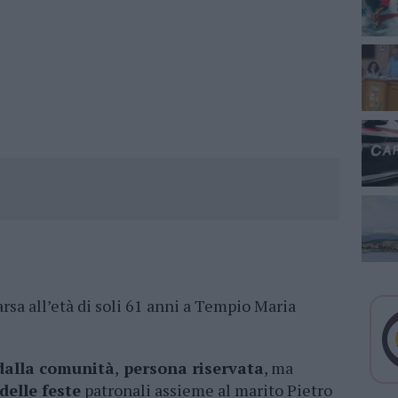
sa all’età di soli 61 anni a Tempio Maria
dalla comunità
,
persona riservata
, ma
delle feste
patronali assieme al marito Pietro