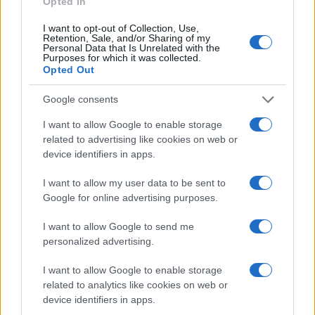
k
p
Opted In
I want to opt-out of Collection, Use,
Retention, Sale, and/or Sharing of my
Incidente sulla strada provinciale ad Arzachena,
Personal Data that Is Unrelated with the
un ferito
Purposes for which it was collected.
Opted Out
Sangue, musica e solidarietà con Avis Olbia al
Google consents
Delta Center
I want to allow Google to enable storage
related to advertising like cookies on web or
device identifiers in apps.
Meteo Olbia 9 agosto, temperature in calo
I want to allow my user data to be sent to
Google for online advertising purposes.
Salmo finisce in ospedale a Catania, ma il tour
I want to allow Google to send me
va avanti: “Sicilia, ci sono”
personalized advertising.
I want to allow Google to enable storage
Jovanotti, Gabry Ponte e Alfa: Olbia ombelico del
related to analytics like cookies on web or
mondo per una notte
device identifiers in apps.