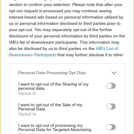
section to confirm your selection. Please note that after your
opt-out request is processed you may continue seeing
interest-based ads based on personal information utilized by
us or personal information disclosed to third parties prior to
Ricevi le nostre ultime news
your opt-out. You may separately opt-out of the further
disclosure of your personal information by third parties on the
IAB’s list of downstream participants. This information may
da
Google News
also be disclosed by us to third parties on the
IAB’s List of
Downstream Participants
that may further disclose it to other
third parties.
Condividi l'articolo
Please note that this website/app uses one or more Google
Personal Data Processing Opt Outs
F
T
Pi
W
S
services and may gather and store information including but
not limited to your visit or usage behaviour. You may click to
I want to opt-out of the Sharing of my
a
w
n
h
h
personal data.
grant or deny consent to Google and its third-party tags to
Opted In
ce
it
te
at
a
use your data for below specified purposes in below Google
Articolo precedente
consent section.
I want to opt-out of the Sale of my
b
te
re
s
re
Prossimo articolo
Personal Data.
Opted In
o
r
st
A
o
p
I want to opt-out of processing my
Personal Data for Targeted Advertising.
NOTIZIE RECENTI