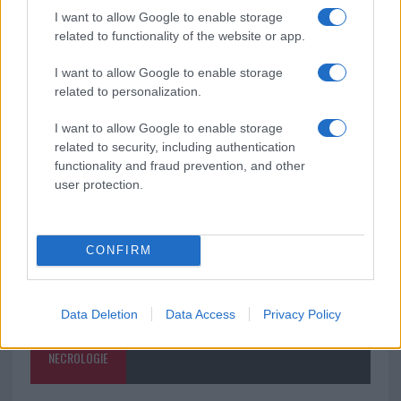
I want to allow Google to enable storage
Giorgia Meloni a La Maddalena, la vicesindaco:
related to functionality of the website or app.
“Orgoglio e discrezione per visita privata̶…
I want to allow Google to enable storage
related to personalization.
Incendio nella notte a Olbia, a fuoco due furgoni
I want to allow Google to enable storage
related to security, including authentication
functionality and fraud prevention, and other
user protection.
CONFIRM
Data Deletion
Data Access
Privacy Policy
NECROLOGIE