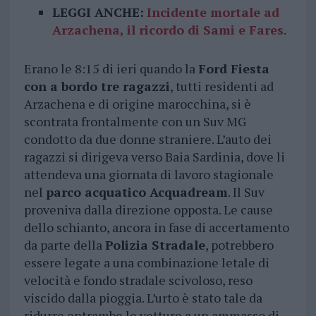
LEGGI ANCHE:
Incidente mortale ad
Arzachena, il ricordo di Sami e Fares
.
Erano le 8:15 di ieri quando la
Ford Fiesta
con a bordo tre ragazzi
, tutti residenti ad
Arzachena e di origine marocchina, si è
scontrata frontalmente con un Suv MG
condotto da due donne straniere. L’auto dei
ragazzi si dirigeva verso Baia Sardinia, dove li
attendeva una giornata di lavoro stagionale
nel
parco acquatico Acquadream
. Il Suv
proveniva dalla direzione opposta. Le cause
dello schianto, ancora in fase di accertamento
da parte della
Polizia Stradale
, potrebbero
essere legate a una combinazione letale di
velocità e fondo stradale scivoloso, reso
viscido dalla pioggia. L’urto è stato tale da
ridurre entrambe le vetture a un ammasso di