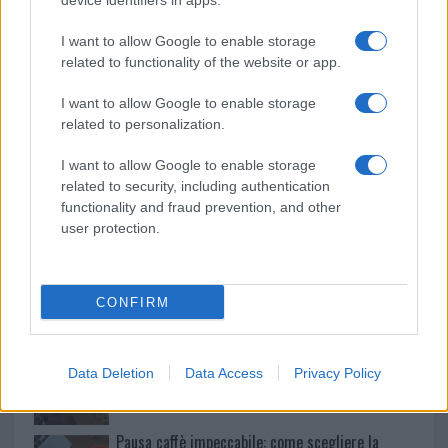
device identifiers in apps.
o
p
NOTIZIE RECENTI
I want to allow Google to enable storage
k
p
related to functionality of the website or app.
Le previsioni meteo per il weekend a Olbia e in
I want to allow Google to enable storage
related to personalization.
Gallura
I want to allow Google to enable storage
Michelle Hunziker in Gallura, bella anche dal
related to security, including authentication
functionality and fraud prevention, and other
vivo: un amico vip svela come fa
user protection.
Calangianus, dopo le polemiche il centro
accoglienza minori chiude
CONFIRM
Olbia, divieto di sosta contro spaccio e degrado:
Data Deletion
Data Access
Privacy Policy
esplode la protesta
Pausa caffè impeccabile: come scegliere la