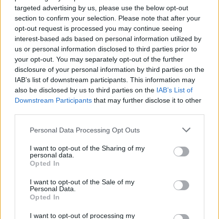
targeted advertising by us, please use the below opt-out
sezione
Login
dal menù del sito o
section to confirm your selection. Please note that after your
cliccando
qui
opt-out request is processed you may continue seeing
interest-based ads based on personal information utilized by
us or personal information disclosed to third parties prior to
TEMI:
Incidente Mortale Arzachena
your opt-out. You may separately opt-out of the further
disclosure of your personal information by third parties on the
Morti Incidente Arzachena
Notizie Arzachena
IAB’s list of downstream participants. This information may
Notizie Sardegna
Sami Aiy Oufkir
also be disclosed by us to third parties on the
IAB’s List of
Shehata Fares Hossameldin
Downstream Participants
that may further disclose it to other
third parties.
Notizie in tempo reale?
Please note that this website/app uses one or more Google
Personal Data Processing Opt Outs
Entra nel canale telegram di
services and may gather and store information including but
GalluraOggi.it
not limited to your visit or usage behaviour. You may click to
I want to opt-out of the Sharing of my
personal data.
grant or deny consent to Google and its third-party tags to
Opted In
use your data for below specified purposes in below Google
consent section.
I want to opt-out of the Sale of my
Personal Data.
Inviaci le tue segnalazioni,
Opted In
i tuoi video e le tue foto
I want to opt-out of processing my
Su WhatsApp al numero +39