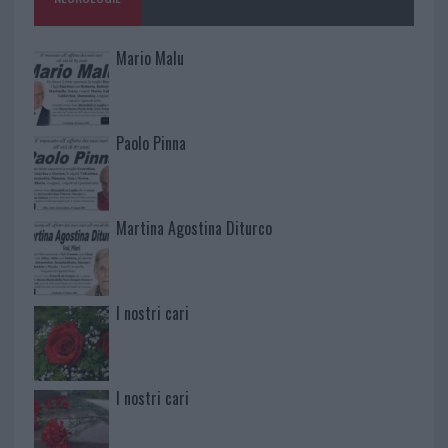
Mario Malu
Paolo Pinna
Martina Agostina Diturco
I nostri cari
I nostri cari