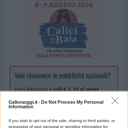
Vuoi rimuovere le pubblicità nazionali?
Puoi abbonarti a
soli € 1,10 al mese
cliccando
qui
Galluraoggi.it -
Do Not Process My Personal
Information
Sei già abbonato?
If you wish to opt-out of the sale, sharing to third parties, or
Puoi effettuare l'accesso andando nella
processing of your personal or sensitive information for