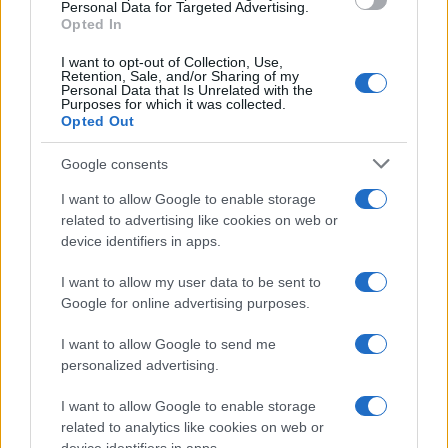
Personal Data for Targeted Advertising.
345 356 7512
Opted In
I want to opt-out of Collection, Use,
Retention, Sale, and/or Sharing of my
Personal Data that Is Unrelated with the
Purposes for which it was collected.
Opted Out
Ricevi le nostre ultime news
Google consents
da
Google News
I want to allow Google to enable storage
related to advertising like cookies on web or
device identifiers in apps.
Condividi l'articolo
I want to allow my user data to be sent to
F
T
Pi
W
S
Google for online advertising purposes.
a
w
n
h
h
I want to allow Google to send me
personalized advertising.
ce
it
te
at
a
Articolo precedente
b
te
re
s
re
Prossimo articolo
I want to allow Google to enable storage
related to analytics like cookies on web or
o
r
st
A