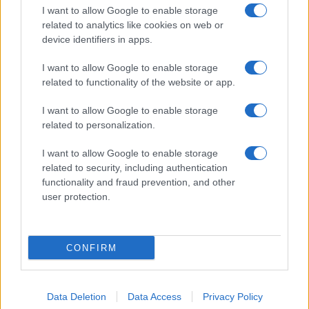
I want to allow Google to enable storage
Salmo finisce in ospedale a Catania, ma il tour
related to analytics like cookies on web or
va avanti: “Sicilia, ci sono”
device identifiers in apps.
I want to allow Google to enable storage
Jovanotti, Gabry Ponte e Alfa: Olbia ombelico del
related to functionality of the website or app.
mondo per una notte
I want to allow Google to enable storage
related to personalization.
Giorgia Meloni a La Maddalena, la vicesindaco:
“Orgoglio e discrezione per visita privata̶…
I want to allow Google to enable storage
related to security, including authentication
functionality and fraud prevention, and other
Incendio nella notte a Olbia, a fuoco due furgoni
user protection.
CONFIRM
Data Deletion
Data Access
Privacy Policy