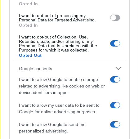
a
w
n
h
h
Opted In
ce
it
te
at
a
Articolo precedente
I want to opt-out of processing my
b
te
re
s
re
Personal Data for Targeted Advertising.
Prossimo articolo
Opted In
o
r
st
A
I want to opt-out of Collection, Use,
o
p
Retention, Sale, and/or Sharing of my
Personal Data that Is Unrelated with the
NOTIZIE RECENTI
k
p
Purposes for which it was collected.
Opted Out
Incidente sulla strada provinciale ad Arzachena,
Google consents
un ferito
I want to allow Google to enable storage
related to advertising like cookies on web or
Sangue, musica e solidarietà con Avis Olbia al
device identifiers in apps.
Delta Center
I want to allow my user data to be sent to
Google for online advertising purposes.
Meteo Olbia 9 agosto, temperature in calo
I want to allow Google to send me
personalized advertising.