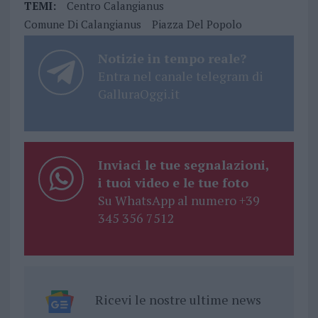
TEMI:
Centro Calangianus
Comune Di Calangianus
Piazza Del Popolo
Notizie in tempo reale?
Entra nel canale telegram di
GalluraOggi.it
Inviaci le tue segnalazioni,
i tuoi video e le tue foto
Su WhatsApp al numero +39
345 356 7512
Ricevi le nostre ultime news