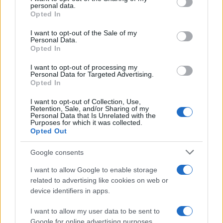
personal data.
grant or deny consent to Google and its third-party tags to
Michelle Hunziker in Gallura, bella anche dal
Opted In
use your data for below specified purposes in below Google
vivo: un amico vip svela come fa
consent section.
I want to opt-out of the Sale of my
Personal Data.
Opted In
Calangianus, dopo le polemiche il centro
accoglienza minori chiude
I want to opt-out of processing my
Personal Data for Targeted Advertising.
Opted In
Olbia, divieto di sosta contro spaccio e degrado:
I want to opt-out of Collection, Use,
esplode la protesta
Retention, Sale, and/or Sharing of my
Personal Data that Is Unrelated with the
Purposes for which it was collected.
Opted Out
Pausa caffè impeccabile: come scegliere la
soluzione ideale per la casa e l’ufficio
Google consents
I want to allow Google to enable storage
Monte Pino, la fine di un lungo dolore: storia e
related to advertising like cookies on web or
device identifiers in apps.
rinascita della strada che segnò la Gallura
I want to allow my user data to be sent to
Raid nelle campagne di Berchidda, rischio per
Google for online advertising purposes.