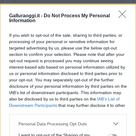
da
Google News
Galluraoggi.it -
Do Not Process My Personal
Information
Condividi l'articolo
If you wish to opt-out of the sale, sharing to third parties, or
processing of your personal or sensitive information for
F
T
Pi
W
S
targeted advertising by us, please use the below opt-out
a
w
n
h
h
section to confirm your selection. Please note that after your
opt-out request is processed you may continue seeing
ce
it
te
at
a
Articolo precedente
interest-based ads based on personal information utilized by
b
te
re
s
re
Prossimo articolo
us or personal information disclosed to third parties prior to
your opt-out. You may separately opt-out of the further
o
r
st
A
disclosure of your personal information by third parties on the
o
p
IAB’s list of downstream participants. This information may
NOTIZIE RECENTI
also be disclosed by us to third parties on the
IAB’s List of
k
p
Downstream Participants
that may further disclose it to other
third parties.
Le previsioni meteo per il weekend a Olbia e in
Please note that this website/app uses one or more Google
Personal Data Processing Opt Outs
Gallura
services and may gather and store information including but
not limited to your visit or usage behaviour. You may click to
I want to opt-out of the Sharing of my