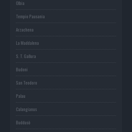
Olbia
Tempio Pausania
Arzachena
La Maddalena
S. T. Gallura
Budoni
San Teodoro
Palau
Calangianus
Buddusò