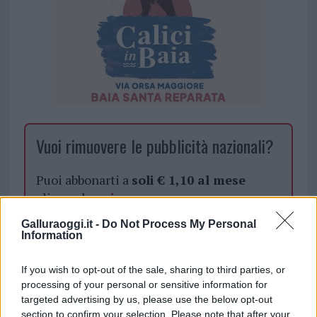
Vuoi rimuovere le pubblicità nazionali?
Puoi abbonarti a
soli € 1,10 al mese
cliccando
qui
Galluraoggi.it -
Do Not Process My Personal
Sei già abbonato?
Information
If you wish to opt-out of the sale, sharing to third parties, or
Puoi effettuare l'accesso andando nella
processing of your personal or sensitive information for
sezione
Login
dal menù del sito o
targeted advertising by us, please use the below opt-out
cliccando
qui
section to confirm your selection. Please note that after your