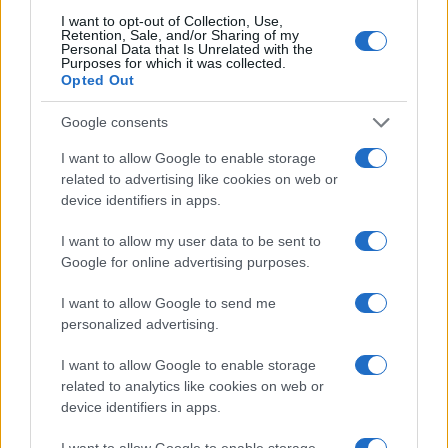
I want to opt-out of Collection, Use,
Retention, Sale, and/or Sharing of my
Personal Data that Is Unrelated with the
Ricevi le nostre ultime news
Purposes for which it was collected.
Opted Out
da
Google News
Google consents
I want to allow Google to enable storage
related to advertising like cookies on web or
Condividi l'articolo
device identifiers in apps.
F
T
Pi
W
S
I want to allow my user data to be sent to
a
w
n
h
h
Google for online advertising purposes.
ce
it
te
at
a
Articolo precedente
I want to allow Google to send me
b
te
re
s
re
Prossimo articolo
personalized advertising.
o
r
st
A
I want to allow Google to enable storage
o
p
related to analytics like cookies on web or
NOTIZIE RECENTI
device identifiers in apps.
k
p
I want to allow Google to enable storage