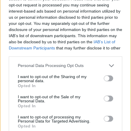
opt-out request is processed you may continue seeing
interest-based ads based on personal information utilized by
us or personal information disclosed to third parties prior to
TEMI:
Abusi Cala Del Faro
Abusi Porto Cervo
your opt-out. You may separately opt-out of the further
Guardia Copstiera Porto Cervo
Notizie Arzachena
disclosure of your personal information by third parties on the
Notizie Sardegna
Sequestro Porto Cervo
IAB’s list of downstream participants. This information may
also be disclosed by us to third parties on the
IAB’s List of
Inviaci le tue segnalazioni,
Downstream Participants
that may further disclose it to other
i tuoi video e le tue foto
third parties.
Su WhatsApp al numero +39
Please note that this website/app uses one or more Google
Personal Data Processing Opt Outs
345 356 7512
services and may gather and store information including but
not limited to your visit or usage behaviour. You may click to
I want to opt-out of the Sharing of my
personal data.
grant or deny consent to Google and its third-party tags to
Opted In
use your data for below specified purposes in below Google
consent section.
I want to opt-out of the Sale of my
Notizie in tempo reale?
Personal Data.
Entra nel canale telegram di
Opted In
GalluraOggi.it
I want to opt-out of processing my
Personal Data for Targeted Advertising.
Opted In