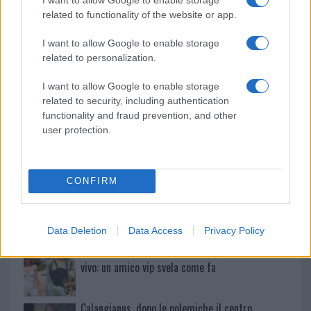
Incendio nella notte a Olbia, a fuoco due furgoni
related to functionality of the website or app.
I want to allow Google to enable storage
related to personalization.
A fuoco un deposito con bombole, intervento dei
I want to allow Google to enable storage
vigili del fuoco a Rudalza
related to security, including authentication
functionality and fraud prevention, and other
Ristorante distrutto dalle fiamme a La
user protection.
Maddalena, incendio a Monti d’à rena
CONFIRM
Le previsioni meteo per il weekend a Olbia e in
Gallura
Data Deletion
Data Access
Privacy Policy
Michelle Hunziker in Gallura, bella anche dal
vivo: un amico vip svela come fa
Calangianus, dopo le polemiche il centro