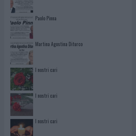
Paolo Pinna
Martina Agostina Diturco
I nostri cari
I nostri cari
I nostri cari