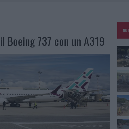
IAMME A LA MADDALENA, INCENDIO A MONTI D’À RENA
KEND A OLBIA E IN GALLURA
 BELLA ANCHE DAL VIVO: UN AMICO VIP SVELA COME FA
NOT
 A FUOCO DUE FURGONI
e il Boeing 737 con un A319