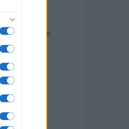
I nostri cari
Giovannimaria Cabras