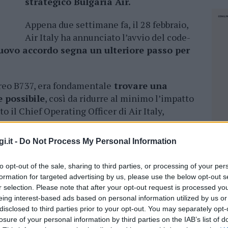
strategico Bulgaria Air.
Appena due settimane fa, il 28 febbraio,
Air Italy ha annunciato l’avvio del code-
uovo accordo segna un ulteriore passo per
ereo B737, era fondamentale
trovare una
 possibile
, così da ridurre al minimo l’impatto
o il Chief Operating Officer di Air Italy,
i.it -
Do Not Process My Personal Information
tegico Bulgaria Air – e in particolare al
e generosamente da Ivo Kamenov, Chief
to opt-out of the sale, sharing to third parties, or processing of your per
D, una delle principlai holding della
formation for targeted advertising by us, please use the below opt-out s
ria Air, e del Chief Executive Officer di
r selection. Please note that after your opt-out request is processed y
mo
riusciti a noleggiare un loro aereo A319
eing interest-based ads based on personal information utilized by us or
disclosed to third parties prior to your opt-out. You may separately opt-
losure of your personal information by third parties on the IAB’s list of
NEC