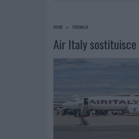
8 AGOSTO 2026
|
RISTORANTE DISTRUTTO DALLE F
7 AGOSTO 2026
|
LE PREVISIONI METEO PER IL WEE
7 AGOSTO 2026
|
MICHELLE HUNZIKER IN GALLURA,
HOME
CRONACA
8 AGOSTO 2026
|
INCENDIO NELLA NOTTE A OLBIA,
Air Italy sostituisc