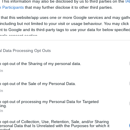
. This information may also be disclosed by us to third parties on the
IA
nnunciato l’accordo di code-share con Bulgaria
Participants
that may further disclose it to other third parties.
 dimostra ancora una volta questo
stretto
a di questa preziosa partnership.
Data la
 that this website/app uses one or more Google services and may gath
including but not limited to your visit or usage behaviour. You may click 
ettore in questo momento, siamo davvero grati
 to Google and its third-party tags to use your data for below specifi
ogle consent section.
 Air Italy per un periodo di tempo con
l Data Processing Opt Outs
tte del network.
o opt-out of the Sharing of my personal data.
i Air Italy, così come quelli di altre
In
mi in linea con le direttive degli enti
ionali.
o opt-out of the Sale of my Personal Data.
In
to opt-out of processing my Personal Data for Targeted
ing.
azionali?
In
o opt-out of Collection, Use, Retention, Sale, and/or Sharing
ersonal Data that Is Unrelated with the Purposes for which it
 mese
cliccando
qui
lected.