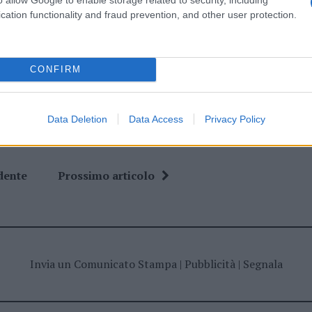
cation functionality and fraud prevention, and other user protection.
ime news da
Google News
CONFIRM
Data Deletion
Data Access
Privacy Policy
dente
Prossimo articolo
Invia un Comunicato Stampa
|
Pubblicità
|
Segnala