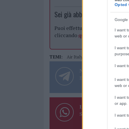
Opted 
Sei già abbonato?
Google 
Puoi effettuare l'accesso andan
I want t
cliccando
qui
web or d
I want t
purpose
TEMI:
Air Italy
Boeing Air Italy
I want 
Notizie in tempo r
Entra nel canale tele
I want t
web or d
I want t
or app.
Inviaci le tue segna
Su WhatsApp al nume
I want t
I want t