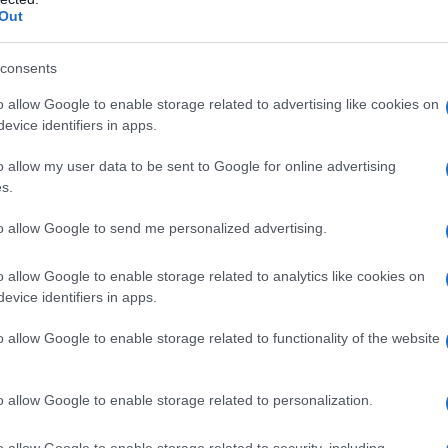
Out
consents
do nella sezione
Login
dal menù del sito o
o allow Google to enable storage related to advertising like cookies on
evice identifiers in apps.
o allow my user data to be sent to Google for online advertising
s.
to allow Google to send me personalized advertising.
eale?
gram di GalluraOggi.it
o allow Google to enable storage related to analytics like cookies on
evice identifiers in apps.
o allow Google to enable storage related to functionality of the website
lazioni, i tuoi video e le tue foto
ro +39 345 356 7512
o allow Google to enable storage related to personalization.
o allow Google to enable storage related to security, including