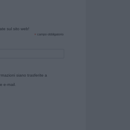
cate sul sito web!
*
campo obbligatorio
rmazioni siano trasferite a
e e-mail.