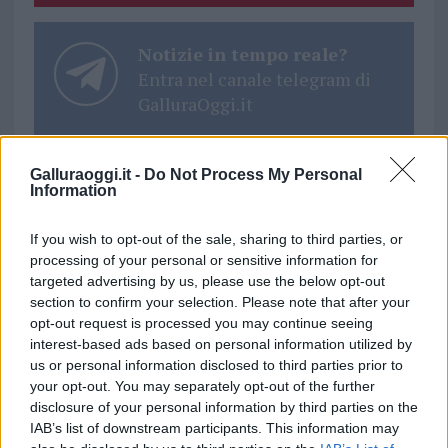
Notizie in tempo reale?
Entra nel canale telegram di
GalluraOggi.it
Galluraoggi.it -
Do Not Process My Personal
Information
Ricevi le nostre ultime news
If you wish to opt-out of the sale, sharing to third parties, or
processing of your personal or sensitive information for
da
Google News
targeted advertising by us, please use the below opt-out
section to confirm your selection. Please note that after your
opt-out request is processed you may continue seeing
interest-based ads based on personal information utilized by
Condividi l'articolo
us or personal information disclosed to third parties prior to
F
T
Pi
W
S
your opt-out. You may separately opt-out of the further
disclosure of your personal information by third parties on the
a
w
n
h
h
IAB’s list of downstream participants. This information may