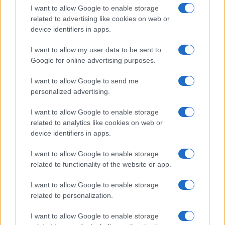
furgoni: le indagini
I want to allow Google to enable storage
related to advertising like cookies on web or
device identifiers in apps.
Cannigione celebra la cultura gallurese con il
“Poker letterario”
I want to allow my user data to be sent to
Google for online advertising purposes.
È scontro tra Misericordia e Comune di Santa
I want to allow Google to send me
personalized advertising.
Teresa Gallura
I want to allow Google to enable storage
Controlli rafforzati in Costa Smeralda, 20
related to analytics like cookies on web or
device identifiers in apps.
arresti e 135 denunce
I want to allow Google to enable storage
related to functionality of the website or app.
I want to allow Google to enable storage
related to personalization.
I want to allow Google to enable storage