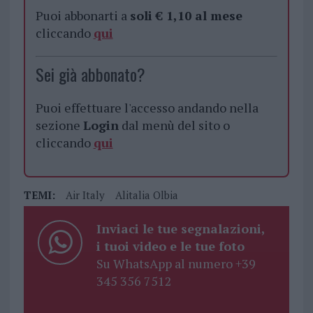
Puoi abbonarti a
soli € 1,10 al mese
cliccando
qui
Sei già abbonato?
Puoi effettuare l'accesso andando nella
sezione
Login
dal menù del sito o
cliccando
qui
TEMI:
Air Italy
Alitalia Olbia
Inviaci le tue segnalazioni,
i tuoi video e le tue foto
Su WhatsApp al numero +39
345 356 7512