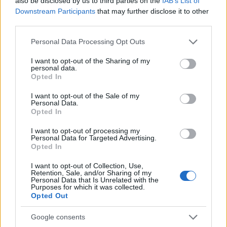
ce
it
te
at
a
also be disclosed by us to third parties on the
IAB’s List of
Articolo precedente
Downstream Participants
that may further disclose it to other
b
te
re
s
re
Prossimo articolo
third parties.
o
r
st
A
Please note that this website/app uses one or more Google
Personal Data Processing Opt Outs
o
p
services and may gather and store information including but
not limited to your visit or usage behaviour. You may click to
I want to opt-out of the Sharing of my
NOTIZIE RECENTI
k
p
personal data.
grant or deny consent to Google and its third-party tags to
Opted In
use your data for below specified purposes in below Google
Olbia, le previsioni meteo per lunedì 10 agosto
consent section.
I want to opt-out of the Sale of my
Personal Data.
2026
Opted In
I want to opt-out of processing my
Le ultime offerte di lavoro a Olbia e in Gallura
Personal Data for Targeted Advertising.
Opted In
I want to opt-out of Collection, Use,
Retention, Sale, and/or Sharing of my
Cumuli di rifiuti a Santa Teresa Gallura, la
Personal Data that Is Unrelated with the
Purposes for which it was collected.
segnalazione dei residenti
Opted Out
Google consents
Incendi in Gallura, devastati un chiosco e due