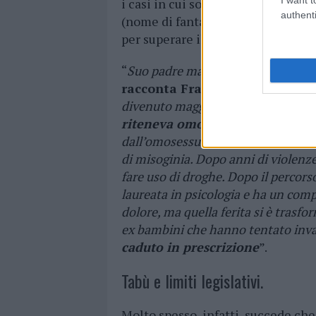
i casi in cui sono i genitori ad es
authenti
(nome di fantasia),
40enne gallu
per superare il trauma degli subìti
“
Suo padre maltrattava sua madre e 
racconta Frassi
-, poi ha cominci
divenuto maggiorenne. Suo padre lo
riteneva omosessuale
. Abusare s
dall’omosessualità, perché nella m
di misoginia. Dopo anni di violenz
fare uso di droghe. Dopo il percorso
laureata in psicologia e ha un com
dolore, ma quella ferita si è trasfor
ex bambini che hanno tentato inva
caduto in prescrizione
”.
Tabù e limiti legislativi.
Molto spesso, infatti, succede che