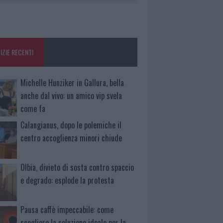
IZIE RECENTI
Michelle Hunziker in Gallura, bella
anche dal vivo: un amico vip svela
come fa
Calangianus, dopo le polemiche il
centro accoglienza minori chiude
Olbia, divieto di sosta contro spaccio
e degrado: esplode la protesta
Pausa caffè impeccabile: come
scegliere la soluzione ideale per la