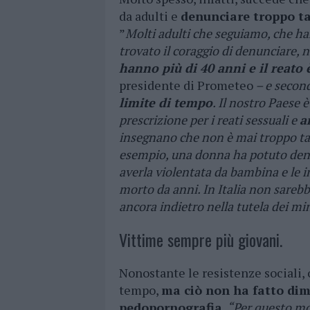
da adulti e
denunciare troppo ta
”
Molti adulti che seguiamo, che h
trovato il coraggio di denunciare,
hanno più di 40 anni e il reato
presidente di Prometeo
– e secon
limite di tempo
. Il nostro Paese 
prescrizione per i reati sessuali e
a
insegnano che non è mai troppo tard
esempio, una donna ha potuto den
averla violentata da bambina e le i
morto da anni. In Italia non sareb
ancora indietro nella tutela dei mi
Vittime sempre più giovani.
Nonostante le resistenze sociali,
tempo,
ma ciò non ha fatto dimi
pedopornografia
.
“Per questo mot