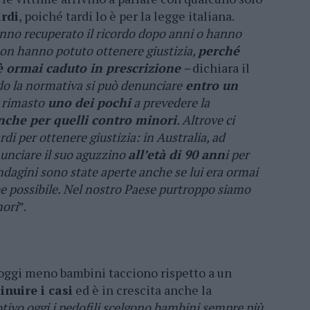
rdi
, poiché tardi lo è per la legge italiana.
anno recuperato il ricordo dopo anni o hanno
 non hanno potuto ottenere giustizia,
perché
 è ormai caduto in prescrizione
–
dichiara il
do la normativa si può denunciare
entro un
è rimasto
uno dei pochi
a prevedere la
nche per quelli contro minori
. Altrove ci
i per ottenere giustizia: in Australia, ad
unciare il suo aguzzino
all’età di 90 ann
i per
ndagini sono state aperte anche se lui era ormai
be possibile. Nel nostro Paese purtroppo siamo
nori
”.
 oggi meno bambini tacciono rispetto a un
nuire i casi
ed è in crescita anche la
ivo oggi i pedofili scelgono bambini sempre più