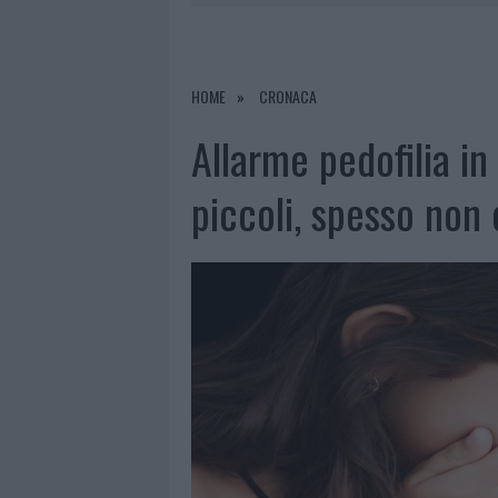
7 AGOSTO 2026
|
OLBIA, DIVIETO DI SOSTA CONT
7 AGOSTO 2026
|
PAUSA CAFFÈ IMPECCABILE: COME 
7 AGOSTO 2026
|
MONTE PINO, LA FINE DI UN LUN
HOME
CRONACA
7 AGOSTO 2026
|
MICHELLE HUNZIKER IN GALLURA,
Allarme pedofilia in
piccoli, spesso non 