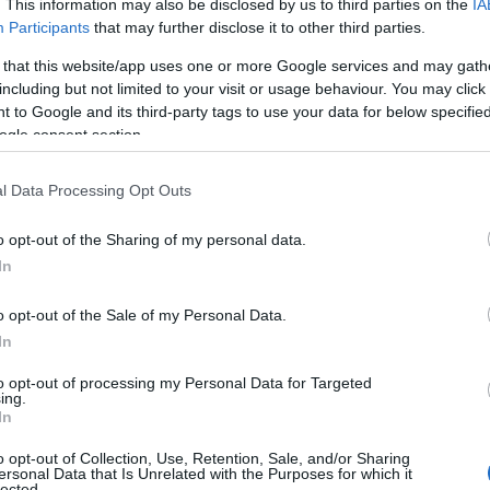
. This information may also be disclosed by us to third parties on the
IA
Participants
that may further disclose it to other third parties.
menta sensi di colpa e vergogna”
 that this website/app uses one or more Google services and may gath
including but not limited to your visit or usage behaviour. You may click 
di
60 persone
, adulti e bambini
–
spiega il
 to Google and its third-party tags to use your data for below specifi
ogle consent section.
are una stima di quanti reati di pedofilia vengono
r ogni caso ce ne sono
almeno 50
che
non
l Data Processing Opt Outs
Lo scoglio più grande è che molti bambini se
ischiano così di
portarsi dietro per anni un
o opt-out of the Sharing of my personal data.
si di colpa che li affliggono. Quello che cerchiamo
In
 nelle conferenze, è che il bambino vittima di un
Purtroppo chi abusa dei bambini fa leva
sul
o opt-out of the Sale of my Personal Data.
ittime”.
In
ra oggi il forte tabù riguardo ai reati di abusi su
to opt-out of processing my Personal Data for Targeted
ing.
ia sulle vittime e sui pedofili
. “
Perfino i
In
ambini abusati, anziché proteggere i loro figli –
o opt-out of Collection, Use, Retention, Sale, and/or Sharing
all’immagine del pedofilo come un orco, ma
ersonal Data that Is Unrelated with the Purposes for which it
lected.