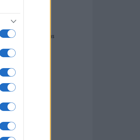
I nostri cari
Giovannimaria Cabras