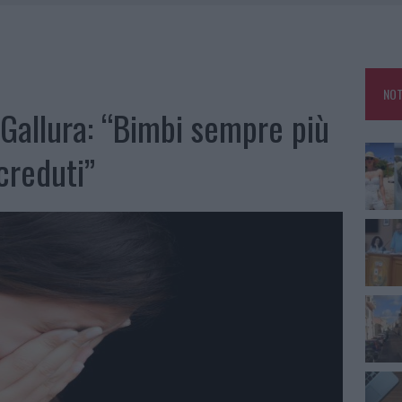
RO SPACCIO E DEGRADO: ESPLODE LA PROTESTA
SCEGLIERE LA SOLUZIONE IDEALE PER LA CASA E L’UFFICIO
GO DOLORE: STORIA E RINASCITA DELLA STRADA CHE SEGNÒ LA GALLURA
NOT
 BELLA ANCHE DAL VIVO: UN AMICO VIP SVELA COME FA
 Gallura: “Bimbi sempre più
creduti”