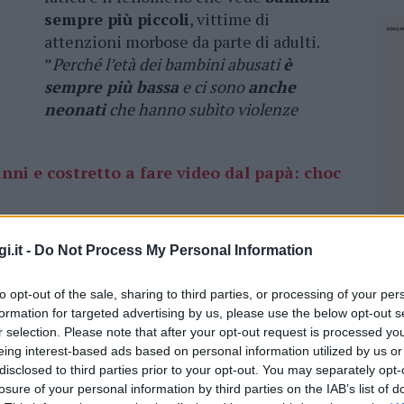
sempre più piccoli
, vittime di
attenzioni morbose da parte di adulti.
”
Perché l’età dei bambini abusati
è
sempre più bassa
e ci sono
anche
neonati
che hanno subìto violenze
nni e costretto a fare video dal papà: choc
iano Frassi
, psicologo, autore di libri sul tema
i.it -
Do Not Process My Personal Information
ometeo, da lui attivata
venti anni fa
per
bambini, a metabolizzare il dolore degli abusi,
to opt-out of the sale, sharing to third parties, or processing of your per
ulla pedofilia, che impediscono alle vittime,
formation for targeted advertising by us, please use the below opt-out s
 di segnalare gli abusi,
ostacolando così il loro
r selection. Please note that after your opt-out request is processed y
eing interest-based ads based on personal information utilized by us or
disclosed to third parties prior to your opt-out. You may separately opt-
 del padre per 10 anni in Gallura: la
losure of your personal information by third parties on the IAB’s list of
NEC