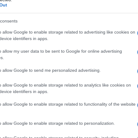
ili
, anche parenti e genitori. Questo lo diciamo
Out
o non c’è complicità o omertà, un adulto non
sua volta abusato da piccolo
. E’ come se quella
consents
 un dolore che rischia di emergere, dunque da
nismo per minimizzare il suo trauma. Così il
o allow Google to enable storage related to advertising like cookies on
 non addirittura costretto a stare a contatto con
evice identifiers in apps.
o allow my user data to be sent to Google for online advertising
s.
ura: abusa per anni della figlia e incita
to allow Google to send me personalized advertising.
esti sociali piccoli e poco popolat
i, come la
o allow Google to enable storage related to analytics like cookies on
evice identifiers in apps.
vatezza difficilmente si parla, il sommerso è
plicato –
dice il presidente di Prometeo –
. Di
o allow Google to enable storage related to functionality of the website
za sentimenti di vergogna. Ciò avviene
ice che non deve parlarne
o, addirittura, lo
violenze
, sia per il suo
cambiamento
o allow Google to enable storage related to personalization.
è uno delle conseguenze degli abusi”
. Poi ci sono
o allow Google to enable storage related to security, including