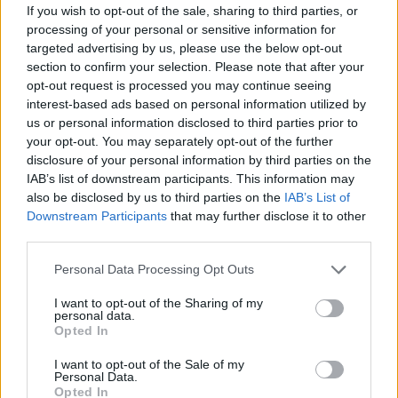
If you wish to opt-out of the sale, sharing to third parties, or
processing of your personal or sensitive information for
Notizie in tempo reale?
targeted advertising by us, please use the below opt-out
Entra nel canale telegram di
section to confirm your selection. Please note that after your
GalluraOggi.it
opt-out request is processed you may continue seeing
interest-based ads based on personal information utilized by
us or personal information disclosed to third parties prior to
your opt-out. You may separately opt-out of the further
disclosure of your personal information by third parties on the
IAB’s list of downstream participants. This information may
Ricevi le nostre ultime news
also be disclosed by us to third parties on the
IAB’s List of
Downstream Participants
that may further disclose it to other
third parties.
da
Google News
Please note that this website/app uses one or more Google
Personal Data Processing Opt Outs
services and may gather and store information including but
Condividi l'articolo
not limited to your visit or usage behaviour. You may click to
I want to opt-out of the Sharing of my
personal data.
grant or deny consent to Google and its third-party tags to
Opted In
F
T
Pi
W
S
use your data for below specified purposes in below Google
consent section.
a
w
n
h
h
I want to opt-out of the Sale of my
Personal Data.
Opted In