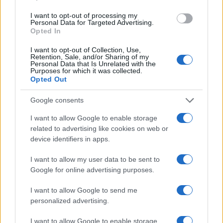
ce
it
te
at
a
Articolo precedente
b
te
re
s
re
I want to opt-out of processing my
Prossimo articolo
Personal Data for Targeted Advertising.
o
r
st
A
Opted In
o
p
I want to opt-out of Collection, Use,
Retention, Sale, and/or Sharing of my
NOTIZIE RECENTI
k
p
Personal Data that Is Unrelated with the
Purposes for which it was collected.
Opted Out
Robbie Williams incanta il gala del Big Art
Festival al Romazzino
Google consents
I want to allow Google to enable storage
related to advertising like cookies on web or
Maxi piano tra Smeralda Holding e il Comune di
device identifiers in apps.
Arzachena
I want to allow my user data to be sent to
Google for online advertising purposes.
Salvini al concerto per De Andrè, la nipote: “Mio
nonno gli avrebbe chiesto che cazzo ci faceva”
I want to allow Google to send me
personalized advertising.
Stop ai cantieri privati a Olbia, nuove regole
I want to allow Google to enable storage