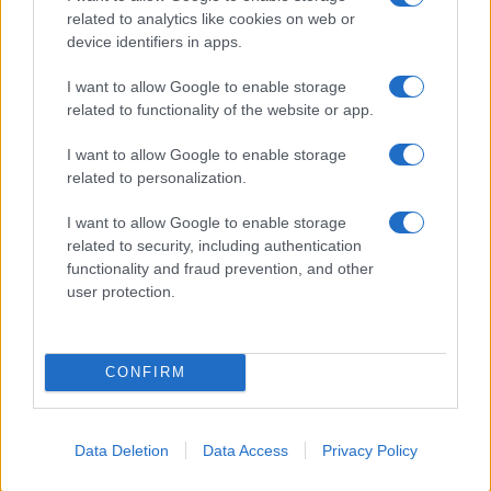
anche a San Pantaleo
related to analytics like cookies on web or
device identifiers in apps.
Rapina a Porto Rotondo, due uomini fermati dai
I want to allow Google to enable storage
carabinieri
related to functionality of the website or app.
I want to allow Google to enable storage
Auto prende fuoco sulla strada statale 125 a
related to personalization.
Olbia, cosa è successo
I want to allow Google to enable storage
related to security, including authentication
Incidente sulla 125 a Olbia, due auto coinvolte:
functionality and fraud prevention, and other
danni ingenti
user protection.
CONFIRM
Data Deletion
Data Access
Privacy Policy