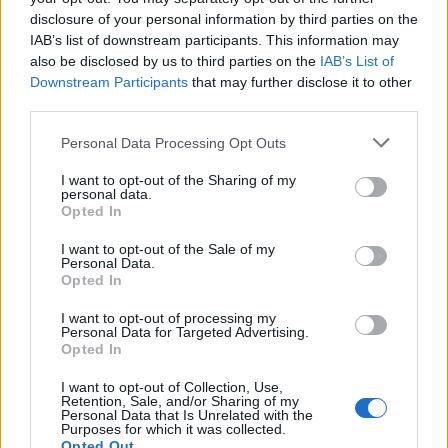
Inviaci le tue segnalazioni,
disclosure of your personal information by third parties on the
i tuoi video e le tue foto
IAB’s list of downstream participants. This information may
Su WhatsApp al numero +39
also be disclosed by us to third parties on the
IAB’s List of
345 356 7512
Downstream Participants
that may further disclose it to other
third parties.
Please note that this website/app uses one or more Google
Personal Data Processing Opt Outs
services and may gather and store information including but
Notizie in tempo reale?
not limited to your visit or usage behaviour. You may click to
I want to opt-out of the Sharing of my
personal data.
Entra nel canale telegram di
grant or deny consent to Google and its third-party tags to
Opted In
GalluraOggi.it
use your data for below specified purposes in below Google
consent section.
I want to opt-out of the Sale of my
Personal Data.
Opted In
I want to opt-out of processing my
Personal Data for Targeted Advertising.
Ricevi le nostre ultime news
Opted In
I want to opt-out of Collection, Use,
da
Google News
Retention, Sale, and/or Sharing of my
Personal Data that Is Unrelated with the
Purposes for which it was collected.
Opted Out