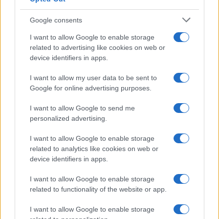
Condividi l'articolo
Google consents
F
T
Pi
W
S
I want to allow Google to enable storage
a
w
n
h
h
related to advertising like cookies on web or
device identifiers in apps.
ce
it
te
at
a
Articolo precedente
b
te
re
s
re
Prossimo articolo
I want to allow my user data to be sent to
Google for online advertising purposes.
o
r
st
A
o
p
I want to allow Google to send me
NOTIZIE RECENTI
personalized advertising.
k
p
I want to allow Google to enable storage
Le previsioni meteo per il weekend a Olbia e in
related to analytics like cookies on web or
device identifiers in apps.
Gallura
I want to allow Google to enable storage
Michelle Hunziker in Gallura, bella anche dal
related to functionality of the website or app.
vivo: un amico vip svela come fa
I want to allow Google to enable storage