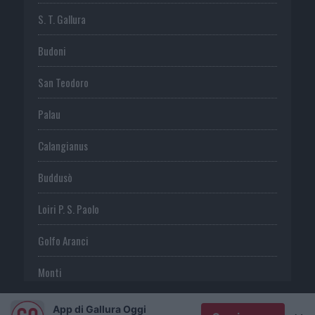
S. T. Gallura
Budoni
San Teodoro
Palau
Calangianus
Buddusò
Loiri P. S. Paolo
Golfo Aranci
Monti
Telti
App di Gallura Oggi