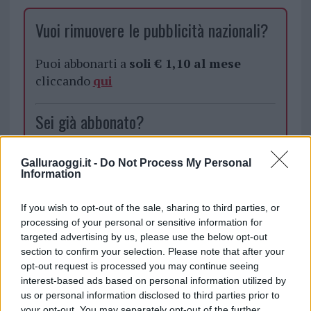
Vuoi rimuovere le pubblicità nazionali?
Puoi abbonarti a
soli € 1,10 al mese
cliccando
qui
Sei già abbonato?
Puoi effettuare l'accesso andando nella
Galluraoggi.it -
Do Not Process My Personal
sezione
Login
dal menù del sito o
Information
cliccando
qui
If you wish to opt-out of the sale, sharing to third parties, or
processing of your personal or sensitive information for
targeted advertising by us, please use the below opt-out
TEMI:
Comune Di Luras
Leonardo Lutzoni
section to confirm your selection. Please note that after your
Lutto Luras
Mauro Zuncheddu
Notizie Luras
opt-out request is processed you may continue seeing
Notizie Sardegna
interest-based ads based on personal information utilized by
us or personal information disclosed to third parties prior to
your opt-out. You may separately opt-out of the further