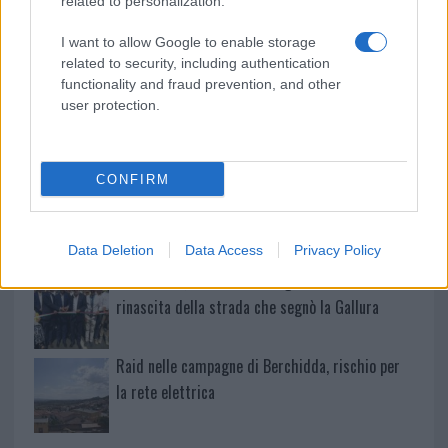
related to personalization.
Calangianus, dopo le polemiche il centro
I want to allow Google to enable storage
accoglienza minori chiude
related to security, including authentication
functionality and fraud prevention, and other
user protection.
Olbia, divieto di sosta contro spaccio e degrado:
esplode la protesta
CONFIRM
Pausa caffè impeccabile: come scegliere la
soluzione ideale per la casa e l’ufficio
Data Deletion
Data Access
Privacy Policy
Monte Pino, la fine di un lungo dolore: storia e
rinascita della strada che segnò la Gallura
Raid nelle campagne di Berchidda, rischio per
la rete elettrica