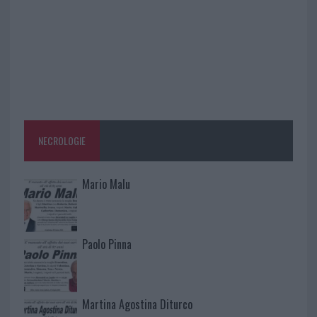
NECROLOGIE
Mario Malu
Paolo Pinna
Martina Agostina Diturco