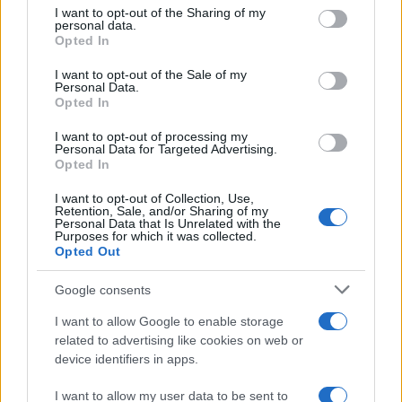
Ricevi le nostre ultime news
not limited to your visit or usage behaviour. You may click to
I want to opt-out of the Sharing of my
personal data.
grant or deny consent to Google and its third-party tags to
Opted In
use your data for below specified purposes in below Google
da
Google News
consent section.
I want to opt-out of the Sale of my
Personal Data.
Opted In
Condividi l'articolo
I want to opt-out of processing my
Personal Data for Targeted Advertising.
F
T
Pi
W
S
Opted In
a
w
n
h
h
I want to opt-out of Collection, Use,
Retention, Sale, and/or Sharing of my
ce
it
te
at
a
Personal Data that Is Unrelated with the
Articolo precedente
Purposes for which it was collected.
b
te
re
s
re
Prossimo articolo
Opted Out
o
r
st
A
Google consents
o
p
NOTIZIE RECENTI
I want to allow Google to enable storage
k
p
related to advertising like cookies on web or
device identifiers in apps.
Le previsioni meteo per il weekend a Olbia e in
I want to allow my user data to be sent to
Gallura