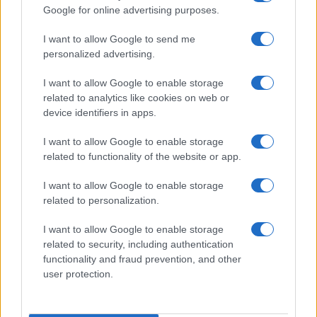
Google for online advertising purposes.
Michelle Hunziker in Gallura, bella anche dal
I want to allow Google to send me
personalized advertising.
vivo: un amico vip svela come fa
I want to allow Google to enable storage
related to analytics like cookies on web or
Calangianus, dopo le polemiche il centro
device identifiers in apps.
accoglienza minori chiude
I want to allow Google to enable storage
related to functionality of the website or app.
Olbia, divieto di sosta contro spaccio e degrado:
esplode la protesta
I want to allow Google to enable storage
related to personalization.
Pausa caffè impeccabile: come scegliere la
I want to allow Google to enable storage
soluzione ideale per la casa e l’ufficio
related to security, including authentication
functionality and fraud prevention, and other
user protection.
Monte Pino, la fine di un lungo dolore: storia e
rinascita della strada che segnò la Gallura