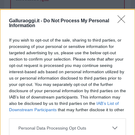
TEMI:
Saverio De Michele
Sindaco Olbia
Galluraoggi.it -
Do Not Process My Personal
Information
Notizie in tempo reale?
If you wish to opt-out of the sale, sharing to third parties, or
Entra nel canale telegram di
processing of your personal or sensitive information for
GalluraOggi.it
targeted advertising by us, please use the below opt-out
section to confirm your selection. Please note that after your
opt-out request is processed you may continue seeing
interest-based ads based on personal information utilized by
us or personal information disclosed to third parties prior to
Inviaci le tue segnalazioni,
your opt-out. You may separately opt-out of the further
i tuoi video e le tue foto
disclosure of your personal information by third parties on the
Su WhatsApp al numero +39
IAB’s list of downstream participants. This information may
345 356 7512
also be disclosed by us to third parties on the
IAB’s List of
Downstream Participants
that may further disclose it to other
third parties.
Please note that this website/app uses one or more Google
Personal Data Processing Opt Outs
services and may gather and store information including but