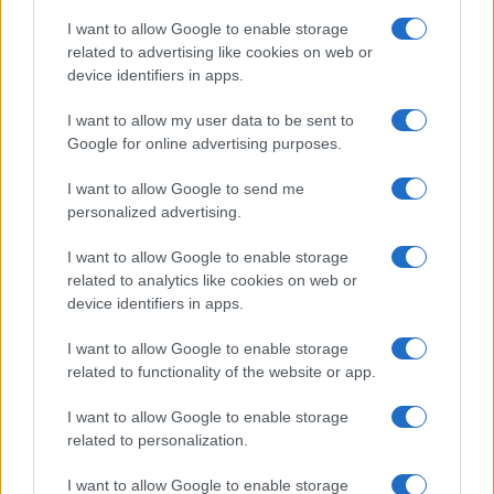
I want to allow Google to enable storage
related to advertising like cookies on web or
device identifiers in apps.
Notizie in tempo reale?
Entra nel canale telegram di
I want to allow my user data to be sent to
GalluraOggi.it
Google for online advertising purposes.
I want to allow Google to send me
personalized advertising.
I want to allow Google to enable storage
Ricevi le nostre ultime news
related to analytics like cookies on web or
device identifiers in apps.
da
Google News
I want to allow Google to enable storage
related to functionality of the website or app.
Condividi l'articolo
I want to allow Google to enable storage
related to personalization.
F
T
Pi
W
S
I want to allow Google to enable storage