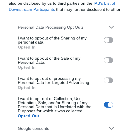
also be disclosed by us to third parties on the
IAB’s List of
cliccando
qui
Downstream Participants
that may further disclose it to other
third parties.
Sei già abbonato?
Please note that this website/app uses one or more Google
Personal Data Processing Opt Outs
services and may gather and store information including but
Puoi effettuare l'accesso andando nella
not limited to your visit or usage behaviour. You may click to
I want to opt-out of the Sharing of my
personal data.
sezione
Login
dal menù del sito o
grant or deny consent to Google and its third-party tags to
Opted In
cliccando
qui
use your data for below specified purposes in below Google
consent section.
I want to opt-out of the Sale of my
Personal Data.
Opted In
TEMI:
Concerti Di Vasco In Sardegna
Luigi Garau
I want to opt-out of processing my
Notizie Olbia
Vasco Olbia
Vasco Santa Teresa
Personal Data for Targeted Advertising.
Vasco Sardegna
Opted In
I want to opt-out of Collection, Use,
Inviaci le tue segnalazioni,
Retention, Sale, and/or Sharing of my
Personal Data that Is Unrelated with the
i tuoi video e le tue foto
Purposes for which it was collected.
Su WhatsApp al numero +39
Opted Out
345 356 7512
Google consents