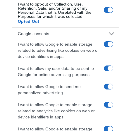
I want to opt-out of Collection, Use,
Retention, Sale, and/or Sharing of my
Ricevi le nostre ultime news
Personal Data that Is Unrelated with the
Purposes for which it was collected.
Opted Out
da
Google News
Google consents
I want to allow Google to enable storage
Condividi l'articolo
related to advertising like cookies on web or
device identifiers in apps.
F
T
Pi
W
S
I want to allow my user data to be sent to
a
w
n
h
h
Google for online advertising purposes.
ce
it
te
at
a
Articolo precedente
I want to allow Google to send me
b
te
re
s
re
Prossimo articolo
personalized advertising.
o
r
st
A
I want to allow Google to enable storage
o
p
related to analytics like cookies on web or
NOTIZIE RECENTI
k
p
device identifiers in apps.
I want to allow Google to enable storage