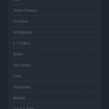
Tempio Pausania
Arzachena
La Maddalena
S. T. Gallura
Budoni
San Teodoro
Palau
Calangianus
Buddusò
Loiri P. S. Paolo