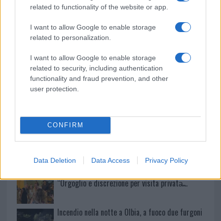
Sangue, musica e solidarietà con Avis Olbia al
related to functionality of the website or app.
Delta Center
I want to allow Google to enable storage
related to personalization.
Meteo Olbia 9 agosto, temperature in calo
I want to allow Google to enable storage
related to security, including authentication
functionality and fraud prevention, and other
Salmo finisce in ospedale a Catania, ma il tour
user protection.
va avanti: “Sicilia, ci sono”
CONFIRM
Jovanotti, Gabry Ponte e Alfa: Olbia ombelico del
mondo per una notte
Data Deletion
Data Access
Privacy Policy
Giorgia Meloni a La Maddalena, la vicesindaco:
“Orgoglio e discrezione per visita privata̶…
Incendio nella notte a Olbia, a fuoco due furgoni