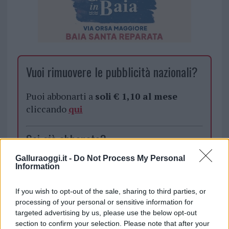
Vuoi rimuovere le pubblicità nazionali?
Puoi abbonarti a
soli € 1,10 al mese
cliccando
qui
Sei già abbonato?
Galluraoggi.it -
Do Not Process My Personal
Puoi effettuare l'accesso andando nella
Information
sezione
Login
dal menù del sito o
cliccando
qui
If you wish to opt-out of the sale, sharing to third parties, or
processing of your personal or sensitive information for
targeted advertising by us, please use the below opt-out
section to confirm your selection. Please note that after your
TEMI:
Femminicidio Bologna
Notizie Gallura