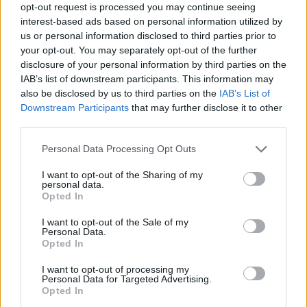
opt-out request is processed you may continue seeing
Notizie Olbia
Notizie Sardegna
interest-based ads based on personal information utilized by
Omicidio Arietta Mata
Omicidio Bologna
us or personal information disclosed to third parties prior to
your opt-out. You may separately opt-out of the further
Omicidio Elena Morandi
disclosure of your personal information by third parties on the
Omicidio Loredana Gottardi
Pasquale Concas
IAB’s list of downstream participants. This information may
also be disclosed by us to third parties on the
IAB’s List of
Inviaci le tue segnalazioni,
Downstream Participants
that may further disclose it to other
i tuoi video e le tue foto
third parties.
Su WhatsApp al numero +39
Please note that this website/app uses one or more Google
Personal Data Processing Opt Outs
345 356 7512
services and may gather and store information including but
not limited to your visit or usage behaviour. You may click to
I want to opt-out of the Sharing of my
personal data.
grant or deny consent to Google and its third-party tags to
Opted In
use your data for below specified purposes in below Google
consent section.
Notizie in tempo reale?
I want to opt-out of the Sale of my
Personal Data.
Entra nel canale telegram di
Opted In
GalluraOggi.it
I want to opt-out of processing my
Personal Data for Targeted Advertising.
Opted In