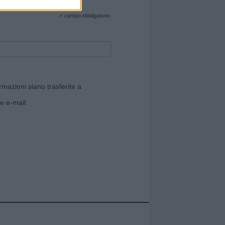
cate sul sito web!
*
campo obbligatorio
rmazioni siano trasferite a
e e-mail.