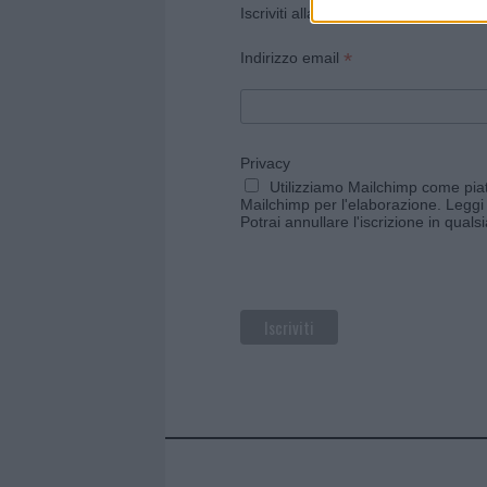
Iscriviti alla newsletter di Gallura O
*
Indirizzo email
Privacy
Utilizziamo Mailchimp come piatt
Mailchimp per l'elaborazione.
Leggi 
Potrai annullare l'iscrizione in qual