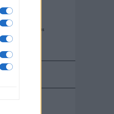
I nostri cari
Giovannimaria Cabras