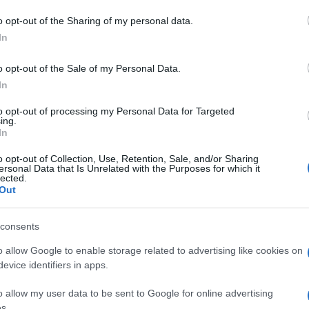
o opt-out of the Sharing of my personal data.
In
o opt-out of the Sale of my Personal Data.
do nella sezione
Login
dal menù del sito o
In
to opt-out of processing my Personal Data for Targeted
ing.
In
 Grillo
Presunto Stupro Porto Cervo
o opt-out of Collection, Use, Retention, Sale, and/or Sharing
ersonal Data that Is Unrelated with the Purposes for which it
lected.
Out
consents
dente
Prossimo articolo
o allow Google to enable storage related to advertising like cookies on
evice identifiers in apps.
o allow my user data to be sent to Google for online advertising
s.