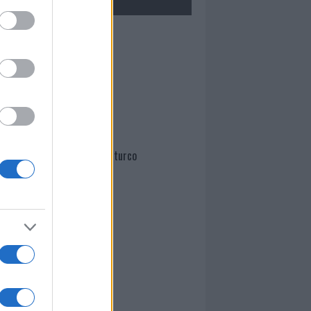
Mario Malu
Paolo Pinna
Martina Agostina Diturco
I nostri cari
I nostri cari