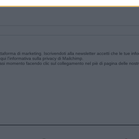
ggi e ricevi le nostre email periodiche contenenti le ultime notizie pubbli
aforma di marketing. Iscrivendoti alla newsletter accetti che le tue info
qui l'informativa sulla privacy di Mailchimp
.
siasi momento facendo clic sul collegamento nel piè di pagina delle nostr