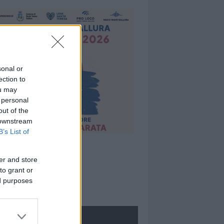
sonal or
ection to
ou may
 personal
out of the
 downstream
B’s List of
er and store
to grant or
ed purposes
ROLOGIE