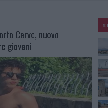
FALSI INCARICATI BUSSANO ALLE PORTE
E CALDO TORNANO PROTAGONISTI
USE ANCORA FINO A FINE AGOSTO
NOT
CA DELLE METE PIÙ AMATE DELL’ESTATE 2026
orto Cervo, nuovo
re giovani