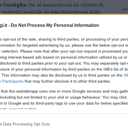
 Corsiglia
che al momento no ha chiesto di
r violenza sessuale su una studentessa italo
llo dopo una serata in discoteca.
i.it -
Do Not Process My Personal Information
to opt-out of the sale, sharing to third parties, or processing of your per
formation for targeted advertising by us, please use the below opt-out s
9. Secondo la denuncia della modella scandinava,
r selection. Please note that after your opt-out request is processed y
coteca della Costa Smeralda lei e i
4
eing interest-based ads based on personal information utilized by us or
 dove si sarebbe consumato il presunto
disclosed to third parties prior to your opt-out. You may separately opt-
Sardegna la ragazza denunciò tutto ai
losure of your personal information by third parties on the IAB’s list of
ece la versione dei ragazzi che si difendono
. This information may also be disclosed by us to third parties on the
IA
uale c’è stato ma era consenziente
.
Participants
that may further disclose it to other third parties.
 that this website/app uses one or more Google services and may gath
pro a Porto Cervo che riguardano Grillo
including but not limited to your visit or usage behaviour. You may click 
 to Google and its third-party tags to use your data for below specifi
ogle consent section.
azionali?
l Data Processing Opt Outs
NEC
 mese
cliccando
qui