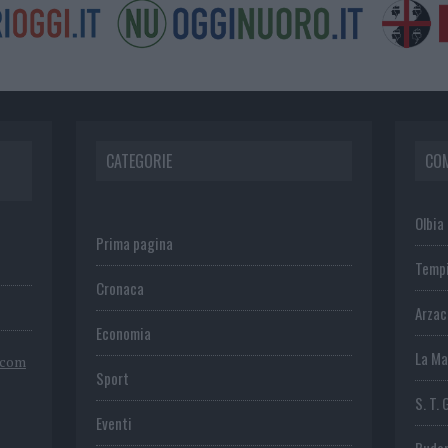
CATEGORIE
CO
Olbia
Prima pagina
Temp
Cronaca
Arza
Economia
La Ma
.com
Sport
S. T. 
Eventi