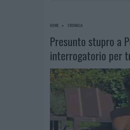
6 AGOSTO 2026
|
ALLARME TRUFFE A BERCHIDDA, 
6 AGOSTO 2026
|
METEO OLBIA 7 AGOSTO, SOLE 
6 AGOSTO 2026
|
TEST TUNNEL OLBIA: RAMPE CHI
HOME
CRONACA
6 AGOSTO 2026
|
AGGIUS CONQUISTA LA CLASSIFI
Presunto stupro a P
interrogatorio per t