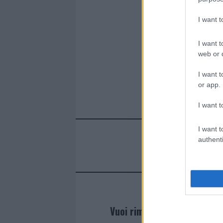
o
p
k
p
I want 
I want t
web or d
I want t
or app.
I want t
I want t
authenti
Vuoi rimanere sempre agg