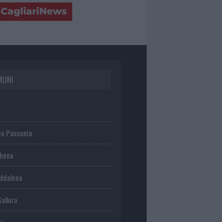
MUNI
io Pausania
chena
ddalena
Gallura