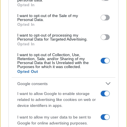
personal data.
da
Google News
grant or deny consent to Google and its third-party tags to
Opted In
use your data for below specified purposes in below Google
consent section.
I want to opt-out of the Sale of my
Personal Data.
Condividi l'articolo
Opted In
F
T
Pi
W
S
I want to opt-out of processing my
Personal Data for Targeted Advertising.
a
w
n
h
h
Opted In
ce
it
te
at
a
I want to opt-out of Collection, Use,
Articolo precedente
Retention, Sale, and/or Sharing of my
b
te
re
s
re
Prossimo articolo
Personal Data that Is Unrelated with the
Purposes for which it was collected.
o
r
st
A
Opted Out
o
p
Google consents
NOTIZIE RECENTI
k
p
I want to allow Google to enable storage
related to advertising like cookies on web or
Sangue, musica e solidarietà con Avis Olbia al
device identifiers in apps.
Delta Center
I want to allow my user data to be sent to
Google for online advertising purposes.