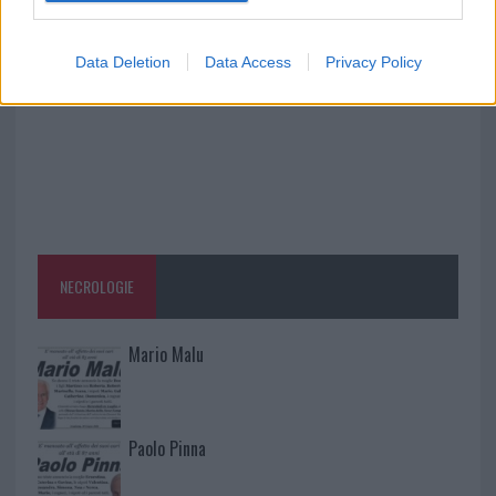
vigili del fuoco a Rudalza
Data Deletion
Data Access
Privacy Policy
NECROLOGIE
Mario Malu
Paolo Pinna