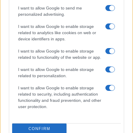
Meteo Olbia 9 agosto, temperature in calo
I want to allow Google to send me
personalized advertising.
Salmo finisce in ospedale a Catania, ma il tour
I want to allow Google to enable storage
va avanti: “Sicilia, ci sono”
related to analytics like cookies on web or
device identifiers in apps.
Jovanotti, Gabry Ponte e Alfa: Olbia ombelico del
I want to allow Google to enable storage
related to functionality of the website or app.
mondo per una notte
I want to allow Google to enable storage
Giorgia Meloni a La Maddalena, la vicesindaco:
related to personalization.
“Orgoglio e discrezione per visita privata̶…
I want to allow Google to enable storage
related to security, including authentication
Incendio nella notte a Olbia, a fuoco due furgoni
functionality and fraud prevention, and other
user protection.
A fuoco un deposito con bombole, intervento dei
CONFIRM