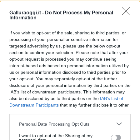
Tavolara Divieto
Tavolara Ordinanza
Galluraoggi.it -
Do Not Process My Personal
Information
Inviaci le tue segnalazioni,
i tuoi video e le tue foto
If you wish to opt-out of the sale, sharing to third parties, or
Su WhatsApp al numero +39
processing of your personal or sensitive information for
345 356 7512
targeted advertising by us, please use the below opt-out
section to confirm your selection. Please note that after your
opt-out request is processed you may continue seeing
interest-based ads based on personal information utilized by
us or personal information disclosed to third parties prior to
Notizie in tempo reale?
your opt-out. You may separately opt-out of the further
Entra nel canale telegram di
disclosure of your personal information by third parties on the
GalluraOggi.it
IAB’s list of downstream participants. This information may
also be disclosed by us to third parties on the
IAB’s List of
Downstream Participants
that may further disclose it to other
third parties.
Please note that this website/app uses one or more Google
Ricevi le nostre ultime news
Personal Data Processing Opt Outs
services and may gather and store information including but
not limited to your visit or usage behaviour. You may click to
I want to opt-out of the Sharing of my