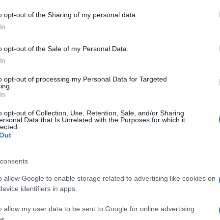
poter accedere al servizio è necessario
tare l’orario dell’appuntamento e presentarsi
o opt-out of the Sharing of my personal data.
In
senso informato stampato e firmato.
o opt-out of the Sale of my Personal Data.
azionali?
In
to opt-out of processing my Personal Data for Targeted
 mese
cliccando
qui
ing.
In
o opt-out of Collection, Use, Retention, Sale, and/or Sharing
ersonal Data that Is Unrelated with the Purposes for which it
lected.
do nella sezione
Login
dal menù del sito o
Out
consents
o allow Google to enable storage related to advertising like cookies on
y Gallura
Open Day Golfo Aranci
evice identifiers in apps.
Day Monti
Open Day Padru
o allow my user data to be sent to Google for online advertising
ntonio Di Gallura
Open Day Telti
s.