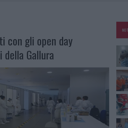
NO LE SUITE: FURTO DA 50MILA NEL RESORT
MEDICALE AVANZATA IN EUROPA: CLASSIFICA DEI 5 CENTRI DI RIFERIMENTO
NOT
A IL CAMPO BASE: L’INAUGURAZIONE
i con gli open day
: GRANDE PARTECIPAZIONE PER IL SUO RACCONTO
 della Gallura