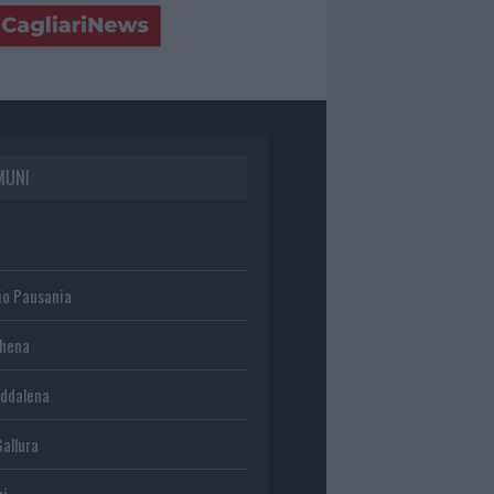
MUNI
io Pausania
chena
ddalena
Gallura