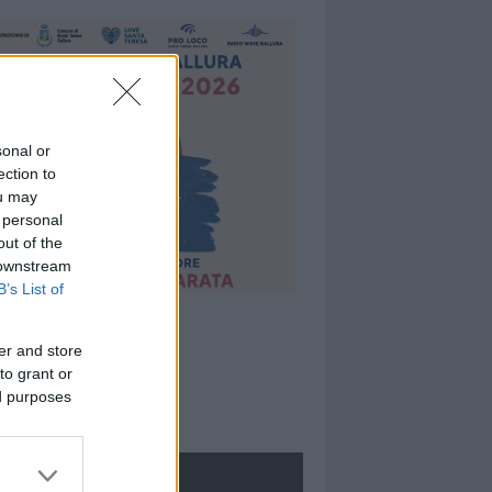
sonal or
ection to
ou may
 personal
out of the
 downstream
B’s List of
er and store
to grant or
ed purposes
ROLOGIE