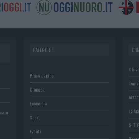
CATEGORIE
CO
Olbia
Prima pagina
Temp
Cronaca
Arza
Economia
La Ma
.com
Sport
S. T. 
Eventi