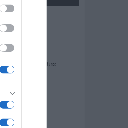
Mario Malu
Paolo Pinna
Martina Agostina Diturco
I nostri cari
I nostri cari