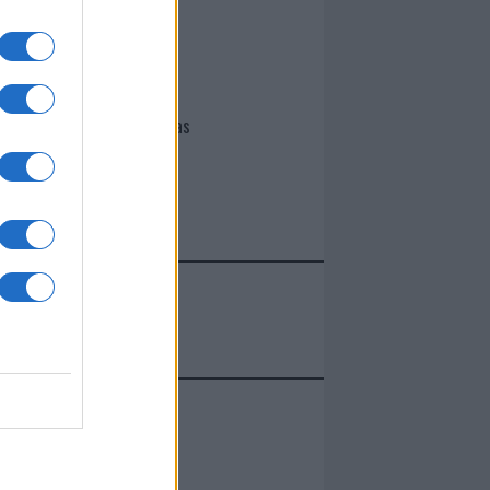
I nostri cari
Giovannimaria Cabras