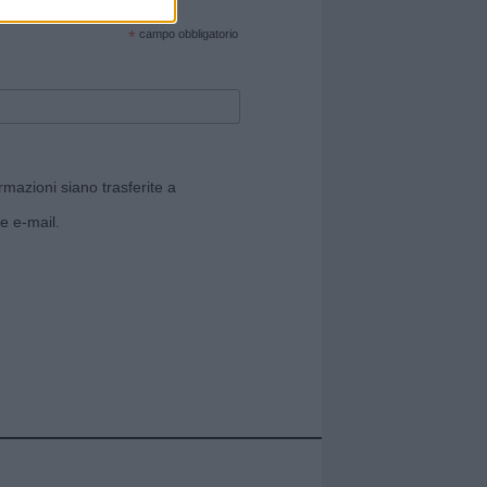
cate sul sito web!
*
campo obbligatorio
rmazioni siano trasferite a
e e-mail.