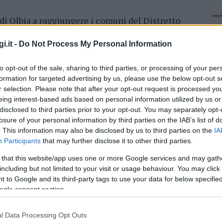
 di Olbia a raggiungere i comuni del Distretto
uello della Pfizer e i punti mobili saranno attivi
icevere la somministrazione
non è necessaria
i.it -
Do Not Process My Personal Information
e recarsi presso i centri individuati dalle
to opt-out of the sale, sharing to third parties, or processing of your per
di documento di identità, tessera sanitaria e
formation for targeted advertising by us, please use the below opt-out s
mpilato.
r selection. Please note that after your opt-out request is processed y
eing interest-based ads based on personal information utilized by us or
e i 17 anni
devono essere accompagnati da
disclosed to third parties prior to your opt-out. You may separately opt-
enso del genitore mancante.
Oggi
gli open day
losure of your personal information by third parties on the IAB’s list of
i Budoni e Santa Teresa, mentre
domani 7
. This information may also be disclosed by us to third parties on the
IA
ro e Berchidda. L’
8 ottobre
i punti mobili
Participants
that may further disclose it to other third parties.
 that this website/app uses one or more Google services and may gath
including but not limited to your visit or usage behaviour. You may click 
day proseguiranno a Sant’Antonio di Gallura,
 to Google and its third-party tags to use your data for below specifi
giorno dopo
a Loiri Porto San Paolo e Telti.
Il
ogle consent section.
 Il centro vaccinale ha ripreso la sua regolare
i ambulatori della Palazzina Comando di
l Data Processing Opt Outs
NEC