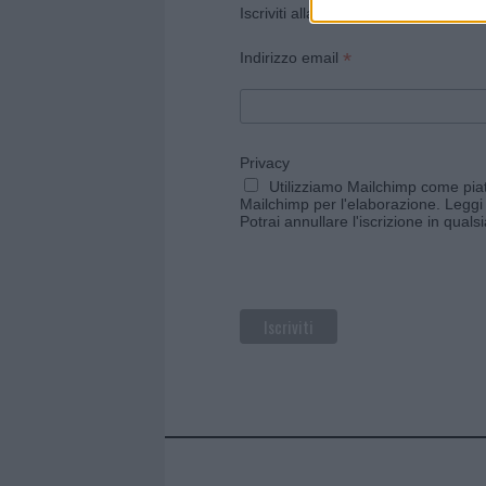
Iscriviti alla newsletter di Gallura O
*
Indirizzo email
Privacy
Utilizziamo Mailchimp come piatt
Mailchimp per l'elaborazione.
Leggi 
Potrai annullare l'iscrizione in qual