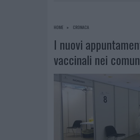
6 AGOSTO 2026
|
GALLURA, FINTI CLIENTI SVUOTA
7 AGOSTO 2026
|
MIGLIORI CLINICHE DI ESTETICA 
PER I TRATTAMENTI LASER NON INVASIVI
HOME
CRONACA
6 AGOSTO 2026
|
INCENDI, A SAN PASQUALE ARRIV
I nuovi appuntament
6 AGOSTO 2026
|
ANDREA MURA CONQUISTA PALAU
vaccinali nei comuni