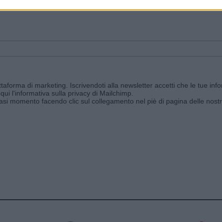
ggi e ricevi le nostre email periodiche contenenti le ultime notizie pubbli
aforma di marketing. Iscrivendoti alla newsletter accetti che le tue info
qui l'informativa sulla privacy di Mailchimp
.
siasi momento facendo clic sul collegamento nel piè di pagina delle nostr