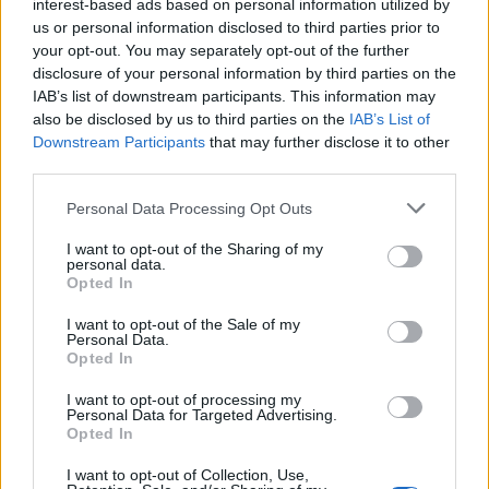
interest-based ads based on personal information utilized by
Olbia Notizie
Volo Diretto Olbia New York
us or personal information disclosed to third parties prior to
your opt-out. You may separately opt-out of the further
Volo Olbia New York
Volo Olbia Stati Uniti
disclosure of your personal information by third parties on the
Volo Sardegna New York
IAB’s list of downstream participants. This information may
also be disclosed by us to third parties on the
IAB’s List of
Condividi l'articolo
Downstream Participants
that may further disclose it to other
third parties.
F
T
Pi
W
S
a
w
n
h
h
Please note that this website/app uses one or more Google
Personal Data Processing Opt Outs
services and may gather and store information including but
ce
it
te
at
a
not limited to your visit or usage behaviour. You may click to
I want to opt-out of the Sharing of my
Articolo precedente
personal data.
b
te
re
s
re
grant or deny consent to Google and its third-party tags to
Prossimo articolo
Opted In
use your data for below specified purposes in below Google
o
r
st
A
consent section.
I want to opt-out of the Sale of my
Personal Data.
o
p
Opted In
NOTIZIE RECENTI
k
p
I want to opt-out of processing my
Personal Data for Targeted Advertising.
Meteo Olbia 7 agosto, sole e caldo tornano
Opted In
protagonisti
I want to opt-out of Collection, Use,