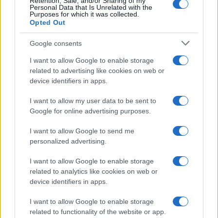
Retention, Sale, and/or Sharing of my
Personal Data that Is Unrelated with the
Purposes for which it was collected.
Test tunnel Olbia: rampe chiuse ancora fino a
Opted Out
fine agosto
Google consents
Aggius conquista la classifica delle mete più
I want to allow Google to enable storage
amate dell’estate 2026
related to advertising like cookies on web or
device identifiers in apps.
Nuovi posti auto in via La Marmora, parcheggio
I want to allow my user data to be sent to
Google for online advertising purposes.
provvisorio a La Maddalena
I want to allow Google to send me
Allarme truffe a Berchidda, falsi incaricati
personalized advertising.
bussano alle porte
I want to allow Google to enable storage
related to analytics like cookies on web or
Notre-Dame de Paris conquista Olbia, la prima
device identifiers in apps.
al Molo Brin è un successo
I want to allow Google to enable storage
related to functionality of the website or app.