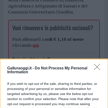
Agricoltura e Artigianato di Sassari e del
Consorzio Universitario Uniolbia.
Vuoi rimuovere le pubblicità nazionali?
Puoi abbonarti a
soli € 1,10 al mese
cliccando
qui
Sei già abbonato?
Galluraoggi.it -
Do Not Process My Personal
Puoi effettuare l'accesso andando nella
Information
sezione
Login
dal menù del sito o
cliccando
qui
If you wish to opt-out of the sale, sharing to third parties, or
processing of your personal or sensitive information for
targeted advertising by us, please use the below opt-out
section to confirm your selection. Please note that after your
TEMI:
Comune Di Olbia
Diretto Olbia New York
opt-out request is processed you may continue seeing
Notizie Gallura
Notizie Olbia
Notizie Sardegna