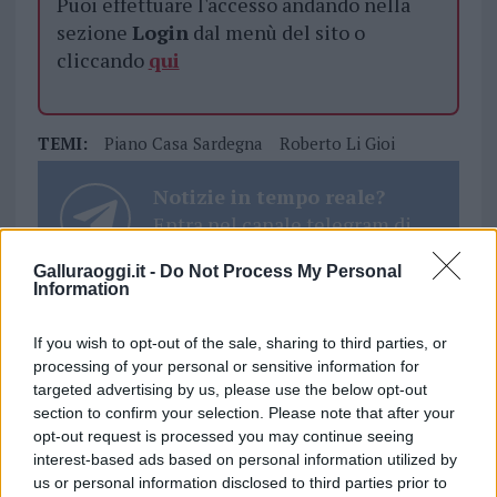
Puoi effettuare l'accesso andando nella
sezione
Login
dal menù del sito o
cliccando
qui
TEMI:
Piano Casa Sardegna
Roberto Li Gioi
Notizie in tempo reale?
Entra nel canale telegram di
GalluraOggi.it
Galluraoggi.it -
Do Not Process My Personal
Information
If you wish to opt-out of the sale, sharing to third parties, or
Inviaci le tue segnalazioni,
processing of your personal or sensitive information for
i tuoi video e le tue foto
targeted advertising by us, please use the below opt-out
section to confirm your selection. Please note that after your
Su WhatsApp al numero +39
opt-out request is processed you may continue seeing
345 356 7512
interest-based ads based on personal information utilized by
us or personal information disclosed to third parties prior to