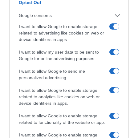
Opted Out
Controlli rafforzati in Costa Smeralda, 20
Google consents
arresti e 135 denunce
I want to allow Google to enable storage
related to advertising like cookies on web or
Tre milioni di euro dalla Provincia Gallura per
device identifiers in apps.
nuove aule nelle scuole di Olbia
I want to allow my user data to be sent to
Google for online advertising purposes.
Incidente sulla provinciale 125, paura tra Olbia e
Arzachena
I want to allow Google to send me
personalized advertising.
Incidente sulla strada provinciale ad Arzachena,
I want to allow Google to enable storage
un ferito
related to analytics like cookies on web or
device identifiers in apps.
Sangue, musica e solidarietà con Avis Olbia al
I want to allow Google to enable storage
Delta Center
related to functionality of the website or app.
I want to allow Google to enable storage