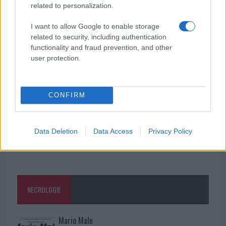
Meteo Olbia 9 agosto, temperature in calo
related to personalization.
I want to allow Google to enable storage
related to security, including authentication
Salmo finisce in ospedale a Catania, ma il tour
functionality and fraud prevention, and other
user protection.
va avanti: “Sicilia, ci sono”
CONFIRM
Data Deletion
Data Access
Privacy Policy
NECROLOGIE
Mario Malu