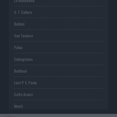
La Maddalena
S. T. Gallura
Budoni
San Teodoro
Palau
Calangianus
Buddusò
Loiri P. S. Paolo
Golfo Aranci
Monti