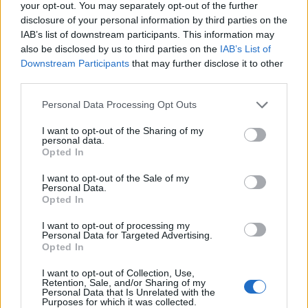
your opt-out. You may separately opt-out of the further
disclosure of your personal information by third parties on the
IAB’s list of downstream participants. This information may
Ricevi le nostre ultime news
also be disclosed by us to third parties on the
IAB’s List of
Downstream Participants
that may further disclose it to other
third parties.
da
Google News
Please note that this website/app uses one or more Google
Personal Data Processing Opt Outs
services and may gather and store information including but
not limited to your visit or usage behaviour. You may click to
I want to opt-out of the Sharing of my
Condividi l'articolo
personal data.
grant or deny consent to Google and its third-party tags to
Opted In
use your data for below specified purposes in below Google
F
T
Pi
W
S
consent section.
I want to opt-out of the Sale of my
a
w
n
h
h
Personal Data.
Opted In
ce
it
te
at
a
Articolo precedente
I want to opt-out of processing my
b
te
re
s
re
Prossimo articolo
Personal Data for Targeted Advertising.
Opted In
o
r
st
A
o
p
I want to opt-out of Collection, Use,
Retention, Sale, and/or Sharing of my
NOTIZIE RECENTI
Personal Data that Is Unrelated with the
k
p
Purposes for which it was collected.