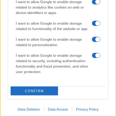
Olbia, divieto di sosta contro spaccio e degrado:
I want to allow Google to enable storage
related to analytics like cookies on web or
esplode la protesta
device identifiers in apps.
Pausa caffè impeccabile: come scegliere la
I want to allow Google to enable storage
related to functionality of the website or app.
soluzione ideale per la casa e l’ufficio
I want to allow Google to enable storage
Monte Pino, la fine di un lungo dolore: storia e
related to personalization.
rinascita della strada che segnò la Gallura
I want to allow Google to enable storage
related to security, including authentication
functionality and fraud prevention, and other
Raid nelle campagne di Berchidda, rischio per
user protection.
la rete elettrica
CONFIRM
Data Deletion
Data Access
Privacy Policy