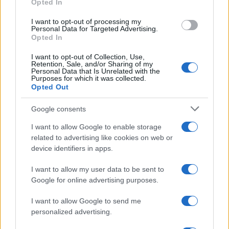
Opted In
ce
it
te
at
a
Articolo precedente
I want to opt-out of processing my
b
te
re
s
re
Prossimo articolo
Personal Data for Targeted Advertising.
Opted In
o
r
st
A
I want to opt-out of Collection, Use,
o
p
Retention, Sale, and/or Sharing of my
NOTIZIE RECENTI
Personal Data that Is Unrelated with the
k
p
Purposes for which it was collected.
Opted Out
Le previsioni meteo per il weekend a Olbia e in
Google consents
Gallura
I want to allow Google to enable storage
related to advertising like cookies on web or
Michelle Hunziker in Gallura, bella anche dal
device identifiers in apps.
vivo: un amico vip svela come fa
I want to allow my user data to be sent to
Google for online advertising purposes.
Calangianus, dopo le polemiche il centro
accoglienza minori chiude
I want to allow Google to send me
personalized advertising.