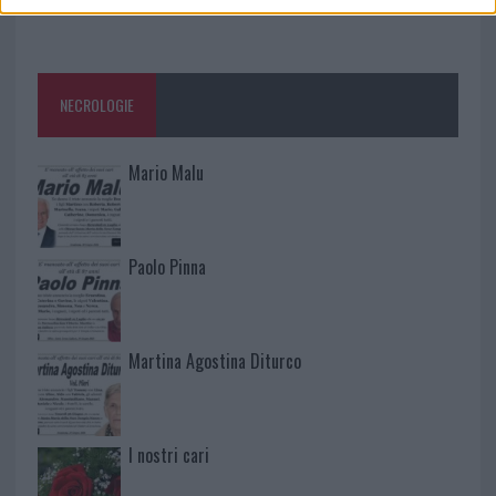
NECROLOGIE
Mario Malu
Paolo Pinna
Martina Agostina Diturco
I nostri cari