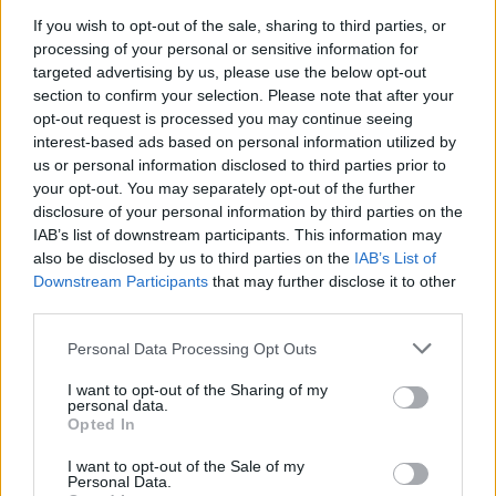
If you wish to opt-out of the sale, sharing to third parties, or
processing of your personal or sensitive information for
targeted advertising by us, please use the below opt-out
Notizie in tempo reale?
section to confirm your selection. Please note that after your
Entra nel canale telegram di
opt-out request is processed you may continue seeing
GalluraOggi.it
interest-based ads based on personal information utilized by
us or personal information disclosed to third parties prior to
your opt-out. You may separately opt-out of the further
disclosure of your personal information by third parties on the
IAB’s list of downstream participants. This information may
Ricevi le nostre ultime news
also be disclosed by us to third parties on the
IAB’s List of
Downstream Participants
that may further disclose it to other
third parties.
da
Google News
Please note that this website/app uses one or more Google
Personal Data Processing Opt Outs
services and may gather and store information including but
not limited to your visit or usage behaviour. You may click to
I want to opt-out of the Sharing of my
Condividi l'articolo
personal data.
grant or deny consent to Google and its third-party tags to
Opted In
use your data for below specified purposes in below Google
F
T
Pi
W
S
consent section.
I want to opt-out of the Sale of my
a
w
n
h
h
Personal Data.