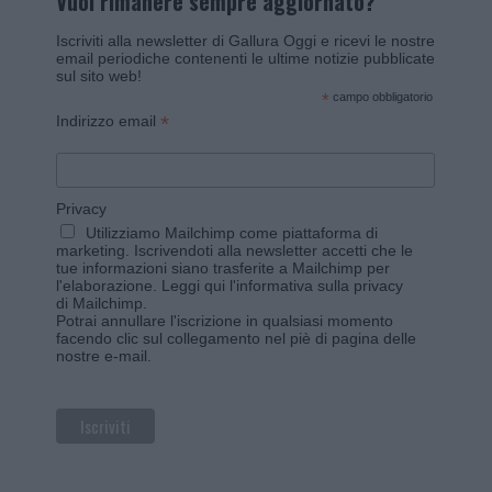
Vuoi rimanere sempre aggiornato?
Iscriviti alla newsletter di Gallura Oggi e ricevi le nostre
email periodiche contenenti le ultime notizie pubblicate
sul sito web!
*
campo obbligatorio
*
Indirizzo email
Privacy
Utilizziamo Mailchimp come piattaforma di
marketing. Iscrivendoti alla newsletter accetti che le
tue informazioni siano trasferite a Mailchimp per
l'elaborazione.
Leggi qui l'informativa sulla privacy
di Mailchimp
.
Potrai annullare l'iscrizione in qualsiasi momento
facendo clic sul collegamento nel piè di pagina delle
nostre e-mail.