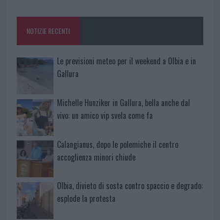
o
r
st
A
o
p
NOTIZIE RECENTI
k
p
Le previsioni meteo per il weekend a Olbia e in
Gallura
Michelle Hunziker in Gallura, bella anche dal
vivo: un amico vip svela come fa
Calangianus, dopo le polemiche il centro
accoglienza minori chiude
Olbia, divieto di sosta contro spaccio e degrado:
esplode la protesta