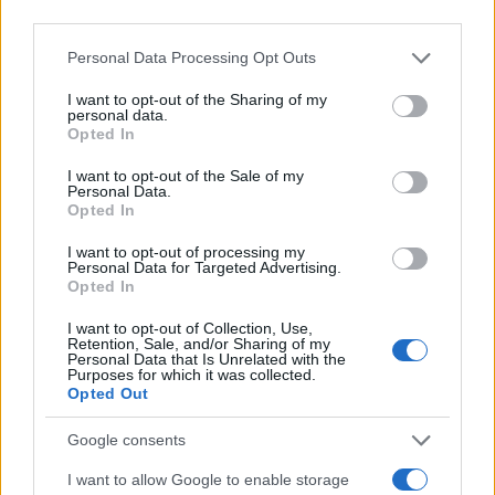
third parties.
Please note that this website/app uses one or more Google
Personal Data Processing Opt Outs
services and may gather and store information including but
not limited to your visit or usage behaviour. You may click to
I want to opt-out of the Sharing of my
personal data.
grant or deny consent to Google and its third-party tags to
Opted In
use your data for below specified purposes in below Google
consent section.
I want to opt-out of the Sale of my
Personal Data.
Opted In
Vuoi rimuovere le pubblicità nazionali?
I want to opt-out of processing my
Personal Data for Targeted Advertising.
Puoi abbonarti a
soli € 1,10 al mese
Opted In
cliccando
qui
I want to opt-out of Collection, Use,
Retention, Sale, and/or Sharing of my
Personal Data that Is Unrelated with the
Sei già abbonato?
Purposes for which it was collected.
Opted Out
Puoi effettuare l'accesso andando nella
Google consents
sezione
Login
dal menù del sito o
cliccando
qui
I want to allow Google to enable storage