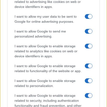
related to advertising like cookies on web or
device identifiers in apps.
TEMI:
Angelo Calvisi
I want to allow my user data to be sent to
Cinquina Personaggio Gallura
Cosetta Prontu
Google for online advertising purposes.
Emiliano Deiana
Francesco Giorgioni
I want to allow Google to send me
Ginetto Mattana
Marcello Zasso
personalized advertising.
Marella Giovannelli
Notizie Gallura
Personaggio Dell’anno
Personaggio Dell’anno 2024
I want to allow Google to enable storage
related to analytics like cookies on web or
Premio Galluraoggi
Sabrina Serra
device identifiers in apps.
Notizie in tempo reale?
I want to allow Google to enable storage
Entra nel canale telegram di
related to functionality of the website or app.
GalluraOggi.it
I want to allow Google to enable storage
related to personalization.
I want to allow Google to enable storage
Inviaci le tue segnalazioni,
related to security, including authentication
i tuoi video e le tue foto
functionality and fraud prevention, and other