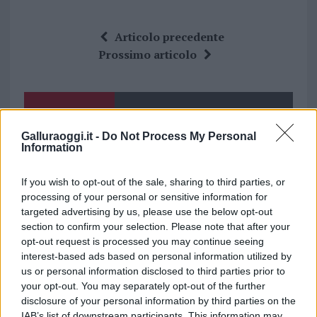
a
w
n
h
h
ce
it
te
at
a
Articolo precedente
b
te
re
s
re
Prossimo articolo
o
r
st
A
o
p
NOTIZIE RECENTI
k
p
Galluraoggi.it -
Do Not Process My Personal
Information
Aggius conquista la classifica delle mete più
amate dell’estate 2026
If you wish to opt-out of the sale, sharing to third parties, or
processing of your personal or sensitive information for
targeted advertising by us, please use the below opt-out
Nuovi posti auto in via La Marmora, parcheggio
section to confirm your selection. Please note that after your
provvisorio a La Maddalena
opt-out request is processed you may continue seeing
interest-based ads based on personal information utilized by
us or personal information disclosed to third parties prior to
Allarme truffe a Berchidda, falsi incaricati
your opt-out. You may separately opt-out of the further
bussano alle porte
disclosure of your personal information by third parties on the
IAB’s list of downstream participants. This information may