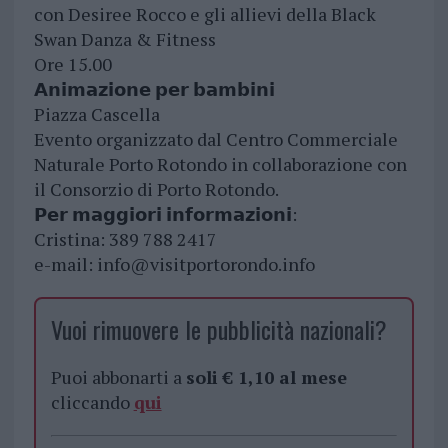
con Desiree Rocco e gli allievi della Black
Swan Danza & Fitness
Ore 15.00
𝗔𝗻𝗶𝗺𝗮𝘇𝗶𝗼𝗻𝗲 𝗽𝗲𝗿 𝗯𝗮𝗺𝗯𝗶𝗻𝗶
Piazza Cascella
Evento organizzato dal Centro Commerciale
Naturale Porto Rotondo in collaborazione con
il Consorzio di Porto Rotondo.
𝗣𝗲𝗿 𝗺𝗮𝗴𝗴𝗶𝗼𝗿𝗶 𝗶𝗻𝗳𝗼𝗿𝗺𝗮𝘇𝗶𝗼𝗻𝗶:
Cristina: 389 788 2417
e-mail:
info@visitportorondo.info
Vuoi rimuovere le pubblicità nazionali?
Puoi abbonarti a
soli € 1,10 al mese
cliccando
qui