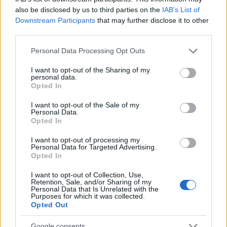
also be disclosed by us to third parties on the
IAB’s List of
Notre-Dame de Paris conquista Olbia, la prima
Downstream Participants
that may further disclose it to other
al Molo Brin è un successo
third parties.
Please note that this website/app uses one or more Google
Personal Data Processing Opt Outs
Strada Sassari-Olbia, incidente all’alba: ferito il
services and may gather and store information including but
conducente
not limited to your visit or usage behaviour. You may click to
I want to opt-out of the Sharing of my
personal data.
grant or deny consent to Google and its third-party tags to
Opted In
use your data for below specified purposes in below Google
Eventi in Gallura, da Jovanotti alla zuppa
consent section.
I want to opt-out of the Sale of my
gallurese: gli appuntamenti da non perdere
Personal Data.
Opted In
I want to opt-out of processing my
Lettini e arredi abusivi sulla spiaggia libera,
Personal Data for Targeted Advertising.
sequestri a Olbia e Arzachena
Opted In
I want to opt-out of Collection, Use,
Retention, Sale, and/or Sharing of my
Personal Data that Is Unrelated with the
Purposes for which it was collected.
Opted Out
Google consents