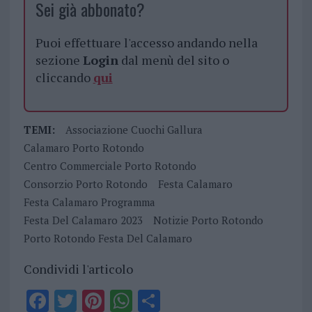
Sei già abbonato?
Puoi effettuare l'accesso andando nella
sezione
Login
dal menù del sito o
cliccando
qui
TEMI:
Associazione Cuochi Gallura
Calamaro Porto Rotondo
Centro Commerciale Porto Rotondo
Consorzio Porto Rotondo
Festa Calamaro
Festa Calamaro Programma
Festa Del Calamaro 2023
Notizie Porto Rotondo
Porto Rotondo Festa Del Calamaro
Condividi l'articolo
F
T
Pi
W
S