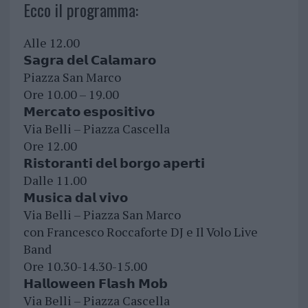
Ecco il programma:
Alle 12.00
𝗦𝗮𝗴𝗿𝗮 𝗱𝗲𝗹 𝗖𝗮𝗹𝗮𝗺𝗮𝗿𝗼
Piazza San Marco
Ore 10.00 – 19.00
𝗠𝗲𝗿𝗰𝗮𝘁𝗼 𝗲𝘀𝗽𝗼𝘀𝗶𝘁𝗶𝘃𝗼
Via Belli – Piazza Cascella
Ore 12.00
𝗥𝗶𝘀𝘁𝗼𝗿𝗮𝗻𝘁𝗶 𝗱𝗲𝗹 𝗯𝗼𝗿𝗴𝗼 𝗮𝗽𝗲𝗿𝘁𝗶
Dalle 11.00
𝗠𝘂𝘀𝗶𝗰𝗮 𝗱𝗮𝗹 𝘃𝗶𝘃𝗼
Via Belli – Piazza San Marco
con Francesco Roccaforte DJ e Il Volo Live
Band
Ore 10.30-14.30-15.00
𝗛𝗮𝗹𝗹𝗼𝘄𝗲𝗲𝗻 𝗙𝗹𝗮𝘀𝗵 𝗠𝗼𝗯
Via Belli – Piazza Cascella