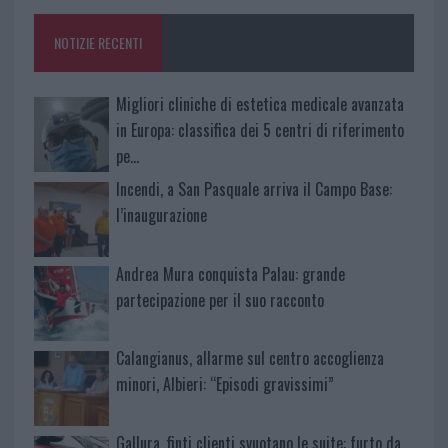
o
p
NOTIZIE RECENTI
k
p
Migliori cliniche di estetica medicale avanzata
in Europa: classifica dei 5 centri di riferimento
pe…
Incendi, a San Pasquale arriva il Campo Base:
l’inaugurazione
Andrea Mura conquista Palau: grande
partecipazione per il suo racconto
Calangianus, allarme sul centro accoglienza
minori, Albieri: “Episodi gravissimi”
Gallura, finti clienti svuotano le suite: furto da