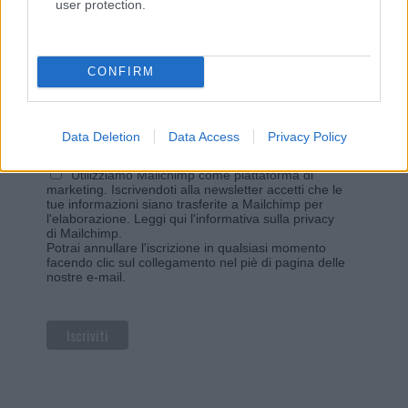
user protection.
Iscriviti alla newsletter di Gallura Oggi e ricevi le nostre
email periodiche contenenti le ultime notizie pubblicate
sul sito web!
*
campo obbligatorio
CONFIRM
*
Indirizzo email
Data Deletion
Data Access
Privacy Policy
Privacy
Utilizziamo Mailchimp come piattaforma di
marketing. Iscrivendoti alla newsletter accetti che le
tue informazioni siano trasferite a Mailchimp per
l'elaborazione.
Leggi qui l'informativa sulla privacy
di Mailchimp
.
Potrai annullare l'iscrizione in qualsiasi momento
facendo clic sul collegamento nel piè di pagina delle
nostre e-mail.