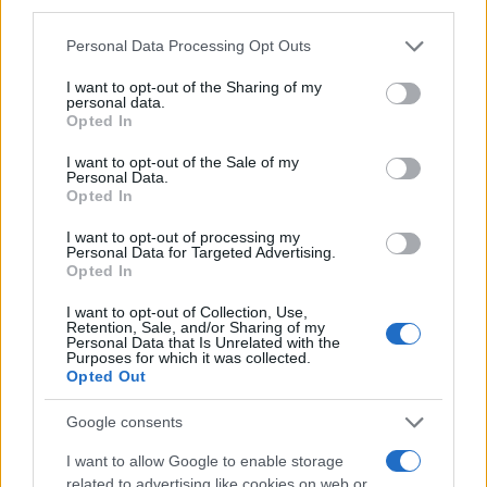
third parties.
Please note that this website/app uses one or more Google
Personal Data Processing Opt Outs
Mario Malu
services and may gather and store information including but
not limited to your visit or usage behaviour. You may click to
I want to opt-out of the Sharing of my
personal data.
grant or deny consent to Google and its third-party tags to
Opted In
use your data for below specified purposes in below Google
Paolo Pinna
consent section.
I want to opt-out of the Sale of my
Personal Data.
Opted In
I want to opt-out of processing my
Martina Agostina Diturco
Personal Data for Targeted Advertising.
Opted In
I want to opt-out of Collection, Use,
Retention, Sale, and/or Sharing of my
I nostri cari
Personal Data that Is Unrelated with the
Purposes for which it was collected.
Opted Out
Google consents
I nostri cari
I want to allow Google to enable storage
related to advertising like cookies on web or