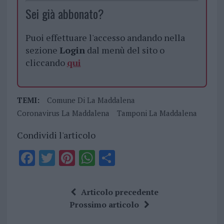
Sei già abbonato?
Puoi effettuare l'accesso andando nella
sezione
Login
dal menù del sito o
cliccando
qui
TEMI:
Comune Di La Maddalena
Coronavirus La Maddalena
Tamponi La Maddalena
Condividi l'articolo
F
T
Pi
W
S
a
w
n
h
h
ce
it
te
at
a
Articolo precedente
b
te
re
s
re
Prossimo articolo
o
r
st
A