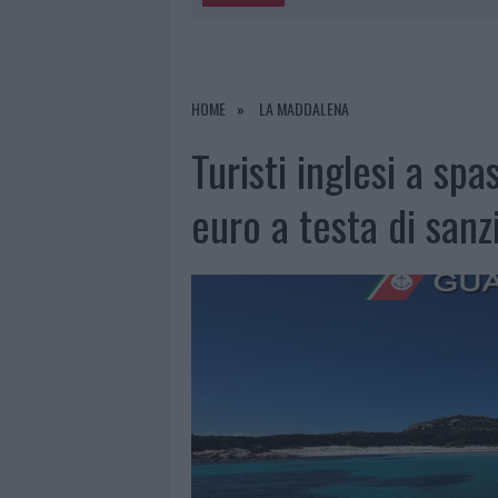
6 AGOSTO 2026
|
MIGLIORI AGENZIE PER L’ATTESTA
DELLE PRATICHE
5 AGOSTO 2026
|
“SUL FILO DEL DISCORSO”: SOLD
HOME
LA MADDALENA
5 AGOSTO 2026
|
LA MADDALENA, FESTA PER I 30 A
Turisti inglesi a sp
5 AGOSTO 2026
|
ESCE DI STRADA CON L’AUTO AD
euro a testa di sanz