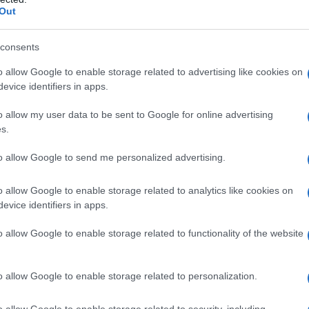
. Chi viola le regole, oltre a mettere a rischio
Out
to di mancanza di rispetto verso l’intera
er custodirlo”.
consents
di se n’è andato, addio al “custode” della
o allow Google to enable storage related to advertising like cookies on
evice identifiers in apps.
o allow my user data to be sent to Google for online advertising
s.
to allow Google to send me personalized advertising.
o allow Google to enable storage related to analytics like cookies on
evice identifiers in apps.
o allow Google to enable storage related to functionality of the website
azionali?
o allow Google to enable storage related to personalization.
 mese
cliccando
qui
o allow Google to enable storage related to security, including