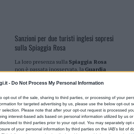
Sanzioni per due turisti inglesi sopresi
sulla Spiaggia Rosa
La loro presenza sulla
Spiaggia Rosa
non è passata inosservata, la
Guardia
costiera
ha sanzionato due turisti
i.it -
Do Not Process My Personal Information
inglesi. Un
diportista
stamattina ha
notato alcune persone davanti alla
to opt-out of the sale, sharing to third parties, or processing of your per
spiaggia più tutelata di Budelli e ha
formation for targeted advertising by us, please use the below opt-out s
avvisato la Guardia costiera di
La
r selection. Please note that after your opt-out request is processed y
Maddalena
. Sul posto è
eing interest-based ads based on personal information utilized by us or
immediatamente arrivata una
disclosed to third parties prior to your opt-out. You may separately opt-
o trovato
due turisti inglesi
in spiaggia.
losure of your personal information by third parties on the IAB’s list of