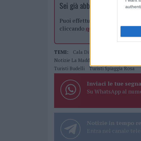
Sei già abbonato?
authenti
Puoi effettuare l'accesso andan
cliccando
qui
TEMI:
Cala Di Roto
Capitaneria Di 
Notizie La Maddalena
Parco Spoiaggi
Turisti Budelli
Turisti Spiaggia Rosa
Inviaci le tue segna
Su WhatsApp al nume
Notizie in tempo r
Entra nel canale tele