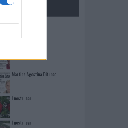
ROLOGIE
Mario Malu
Paolo Pinna
Martina Agostina Diturco
I nostri cari
I nostri cari