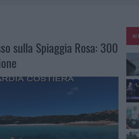
ZIONE SOA IN ITALIA: LISTA DELLE 4 REALTÀ PIÙ EFFICIENTI NELLA GESTIONE
 OUT AD OLBIA PER IL READING SU ATZENI
NOT
NNI DEL DIVING CENTER DI TEGGE
asso sulla Spiaggia Rosa: 300
 ARZACHENA: FERITO IL CONDUCENTE
ione