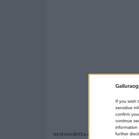
Galluraogg
If you wish 
sensitive in
confirm you
continue se
information 
motovedetta e gli operatori hann
further disc