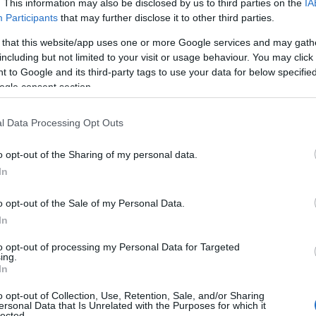
. This information may also be disclosed by us to third parties on the
IA
un
tender
partito da una barca a noleggio.
Participants
that may further disclose it to other third parties.
 sulla spiaggia rosa di Budelli, multati sei
 that this website/app uses one or more Google services and may gath
including but not limited to your visit or usage behaviour. You may click 
 to Google and its third-party tags to use your data for below specifi
ogle consent section.
 sanzione di
300 euro ciascuno
per l’accesso
e vige un divieto assoluto, anche nel periodo
l Data Processing Opt Outs
oto
– ricordano dalla Capitaneria di Porto -,
a particolare colorazione rosata della sabbia –
o opt-out of the Sharing of my personal data.
 di corallo, conchiglie e microorganismi
In
mente delicato. Per questo, da decenni,
o, nell’ambito di un rigido regime di
o opt-out of the Sale of my Personal Data.
ntegrità. Anche il semplice calpestio può
In
fragile”.
to opt-out of processing my Personal Data for Targeted
ing.
ora una volta, quanto sia fondamentale la
In
peratori e istituzioni
per garantire la
o opt-out of Collection, Use, Retention, Sale, and/or Sharing
si e vulnerabili del nostro patrimonio
ersonal Data that Is Unrelated with the Purposes for which it
lected.