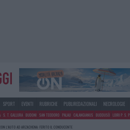
SPORT
EVENTI
RUBRICHE
PUBLIREDAZIONALI
NECROLOGIE
A
S. T. GALLURA
BUDONI
SAN TEODORO
PALAU
CALANGIANUS
BUDDUSÒ
LOIRI P. S. 
NO A TAVOLARA: SALVATE DAI VIGILI DEL FUOCO