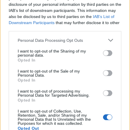
disclosure of your personal information by third parties on the
IAB’s list of downstream participants. This information may
also be disclosed by us to third parties on the
IAB’s List of
Downstream Participants
that may further disclose it to other
third parties.
Please note that this website/app uses one or more Google
Personal Data Processing Opt Outs
services and may gather and store information including but
not limited to your visit or usage behaviour. You may click to
I want to opt-out of the Sharing of my
NECROLOGIE
personal data.
grant or deny consent to Google and its third-party tags to
Opted In
use your data for below specified purposes in below Google
consent section.
I want to opt-out of the Sale of my
Mario Malu
Personal Data.
Opted In
I want to opt-out of processing my
Personal Data for Targeted Advertising.
Paolo Pinna
Opted In
I want to opt-out of Collection, Use,
Retention, Sale, and/or Sharing of my
Personal Data that Is Unrelated with the
Martina Agostina Diturco
Purposes for which it was collected.
Opted Out