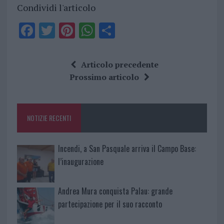
Condividi l'articolo
F
T
Pi
W
S
a
w
n
h
h
ce
it
te
at
a
Articolo precedente
b
te
re
s
re
Prossimo articolo
o
r
st
A
o
p
NOTIZIE RECENTI
k
p
Incendi, a San Pasquale arriva il Campo Base:
l’inaugurazione
Andrea Mura conquista Palau: grande
partecipazione per il suo racconto