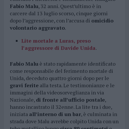
Fabio Malu
, 32 anni. Quest’ultimo è in
carcere dal 13 luglio scorso, cinque giorni
dopo l’aggressione, con l’accusa di
omicidio
volontario aggravato
.
Lite mortale a Luras, preso
l’aggressore di Davide Unida
.
Fabio Malu
è stato rapidamente identificato
come responsabile del ferimento mortale di
Unida, deceduto quattro giorni dopo per le
gravi ferite
alla testa. Le testimonianze e le
immagini della videosorveglianza in via
Nazionale,
di fronte all’ufficio postale
,
hanno incastrato il 32enne. La lite tra i due,
iniziata
all’interno di un bar
, è culminata in
strada dove Malu avrebbe colpito Unida con un
tubo metallico lungo
circa 80 centimetri
e