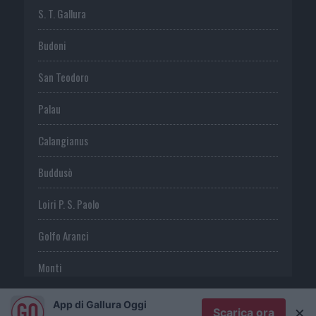
S. T. Gallura
Budoni
San Teodoro
Palau
Calangianus
Buddusò
Loiri P. S. Paolo
Golfo Aranci
Monti
Telti
App di Gallura Oggi
×
Scarica ora