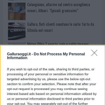
Calangianus, allarme sul centro accoglienza
minori, Albieri: “Episodi gravissimi”
Gallura, finti clienti svuotano le suite: furto da
50mila nel resort
Meteo Olbia 7 agosto, sole e caldo tornano
protagonisti
Galluraoggi.it -
Do Not Process My Personal
Information
Test tunnel Olbia: rampe chiuse ancora fino a
fine agosto
If you wish to opt-out of the sale, sharing to third parties, or
processing of your personal or sensitive information for
targeted advertising by us, please use the below opt-out
Aggius conquista la classifica delle mete più
section to confirm your selection. Please note that after your
opt-out request is processed you may continue seeing
amate dell’estate 2026
interest-based ads based on personal information utilized by
us or personal information disclosed to third parties prior to
your opt-out. You may separately opt-out of the further