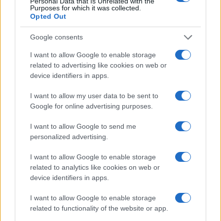
Personal Data that Is Unrelated with the
Purposes for which it was collected.
Opted Out
Martina Agostina Diturco
Google consents
I want to allow Google to enable storage
related to advertising like cookies on web or
I nostri cari
device identifiers in apps.
I want to allow my user data to be sent to
Google for online advertising purposes.
I nostri cari
I want to allow Google to send me
personalized advertising.
I nostri cari
I want to allow Google to enable storage
related to analytics like cookies on web or
device identifiers in apps.
Giovannimaria Cabras
I want to allow Google to enable storage
related to functionality of the website or app.