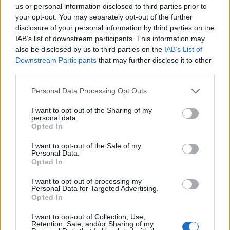
tenne lontano dalla Costa Smeralda
us or personal information disclosed to third parties prior to
your opt-out. You may separately opt-out of the further
disclosure of your personal information by third parties on the
IAB’s list of downstream participants. This information may
also be disclosed by us to third parties on the
IAB’s List of
Downstream Participants
that may further disclose it to other
third parties.
Please note that this website/app uses one or more Google
Personal Data Processing Opt Outs
services and may gather and store information including but
not limited to your visit or usage behaviour. You may click to
I want to opt-out of the Sharing of my
personal data.
grant or deny consent to Google and its third-party tags to
Opted In
use your data for below specified purposes in below Google
NECROLOGIE
consent section.
I want to opt-out of the Sale of my
Personal Data.
Opted In
Mario Malu
I want to opt-out of processing my
Personal Data for Targeted Advertising.
Opted In
Paolo Pinna
I want to opt-out of Collection, Use,
Retention, Sale, and/or Sharing of my