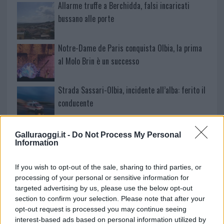
Allarme truffe a Berchidda, falsi incaricati
bussano alle porte
Notre-Dame de Paris conquista Olbia, la prima
al Molo Brin è un successo
Strada Sassari-Olbia, incidente all’alba: ferito il
conducente
Eventi in Gallura, da Jovanotti alla zuppa
Galluraoggi.it -
Do Not Process My Personal
Information
gallurese: gli appuntamenti da non perdere
If you wish to opt-out of the sale, sharing to third parties, or
Lettini e arredi abusivi sulla spiaggia libera,
processing of your personal or sensitive information for
sequestri a Olbia e Arzachena
targeted advertising by us, please use the below opt-out
section to confirm your selection. Please note that after your
opt-out request is processed you may continue seeing
È morto Francesco Guccini, il maestro che si
interest-based ads based on personal information utilized by