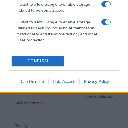
I want to allow Google to enable storage
related to personalization.
I want to allow Google to enable storage
related to security, including authentication
Invia un Comunicato Stampa
|
Pubblicità
|
Segnala
functionality and fraud prevention, and other
user protection.
CONFIRM
Vuoi rimanere sempre aggiornato?
Data Deletion
Data Access
Privacy Policy
Iscriviti alla newsletter di Gallura Oggi e ricevi le nostre
email periodiche contenenti le ultime notizie pubblicate
sul sito web!
*
campo obbligatorio
*
Indirizzo email
Privacy