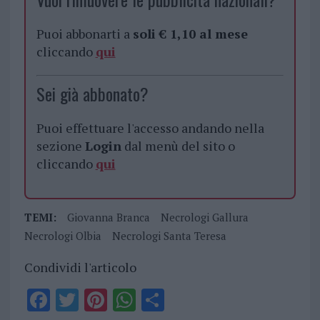
Puoi abbonarti a
soli € 1,10 al mese
cliccando
qui
Sei già abbonato?
Puoi effettuare l'accesso andando nella
sezione
Login
dal menù del sito o
cliccando
qui
TEMI:
Giovanna Branca
Necrologi Gallura
Necrologi Olbia
Necrologi Santa Teresa
Condividi l'articolo
F
T
Pi
W
S