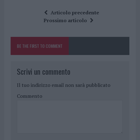
a
w
n
h
h
ce
it
te
at
a
Articolo precedente
b
te
re
s
re
Prossimo articolo
o
r
st
A
o
p
BE THE FIRST TO COMMENT
k
p
Scrivi un commento
Il tuo indirizzo email non sarà pubblicato
Commento