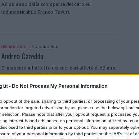
Ad un anno dalla scomparsa del caro ed
indimenticabile Franco Tuveri.
NECROLOGIE
28 GIUGNO 2018
Andrea Careddu
E’ mancato all’affetto dei suoi cari all’età di 52 anni
Andrea Careddu Addolorati ne danno il triste
annuncio la mamma Sebastiana, il babbo Pietro, le…
i.it -
Do Not Process My Personal Information
to opt-out of the sale, sharing to third parties, or processing of your per
formation for targeted advertising by us, please use the below opt-out s
74
r selection. Please note that after your opt-out request is processed y
eing interest-based ads based on personal information utilized by us or
disclosed to third parties prior to your opt-out. You may separately opt-
losure of your personal information by third parties on the IAB’s list of