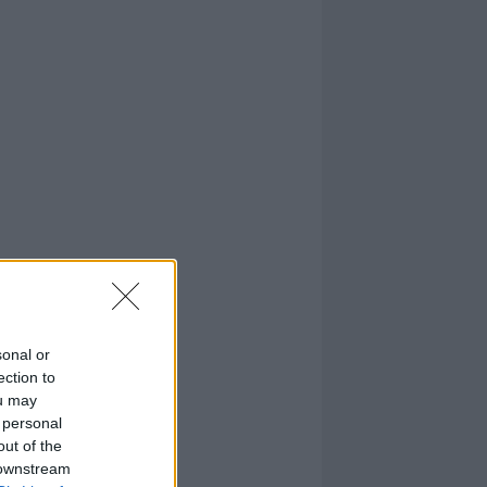
sonal or
ection to
ou may
 personal
out of the
 downstream