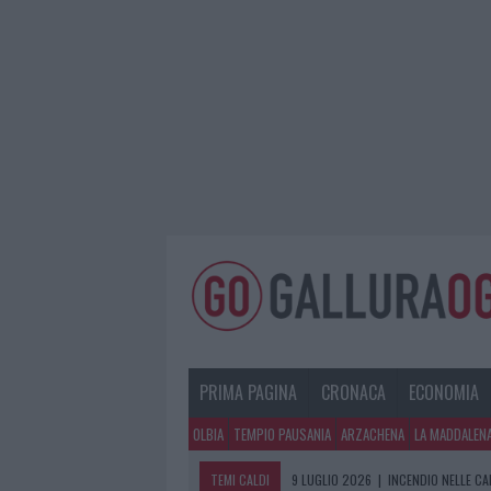
PRIMA PAGINA
CRONACA
ECONOMIA
OLBIA
TEMPIO PAUSANIA
ARZACHENA
LA MADDALEN
TEMI CALDI
9 LUGLIO 2026
|
INCENDIO NELLE C
9 LUGLIO 2026
|
CAOS PRONTO SOCC