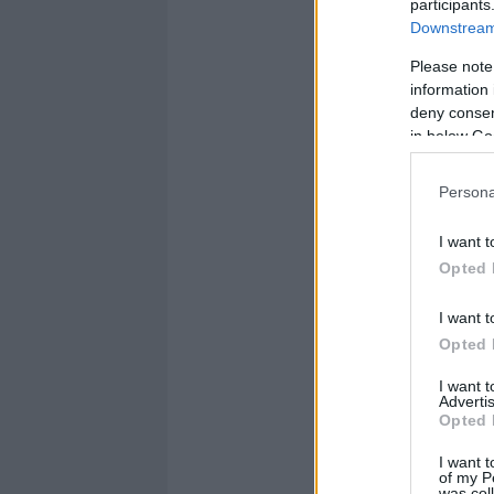
participants
Downstream 
Please note
information 
deny consent
in below Go
Persona
I want t
Opted 
I want t
Opted 
I want 
Advertis
Opted 
I want t
of my P
was col