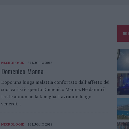
NSIEME PER LA SICUREZZA ALIMENTARE
RMO, LA NUOVA SFIDA DI ANDREA PALA
 OLBIA, NEL COMMISSARIATO CI SONO 37 GRADI
NOT
NECROLOGIE
27 LUGLIO 2018
Domenico Manna
Dopo una lunga malattia confortato dall’affetto dei
suoi cari si è spento Domenico Manna. Ne danno il
triste annuncio la famiglia. I avranno luogo
venerdì…
NECROLOGIE
16 LUGLIO 2018