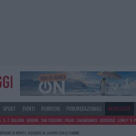
SPORT
EVENTI
RUBRICHE
PUBLIREDAZIONALI
NECROLOGIE
A
S. T. GALLURA
BUDONI
SAN TEODORO
PALAU
CALANGIANUS
BUDDUSÒ
LOIRI P. S. 
AMPAGNE DI MONTI, SQUADRE AL LAVORO SULLE FIAMME
ORSO E GUARDIE MEDICHE IN GALLURA, TRA DENUNCE E RASSICURAZIONI