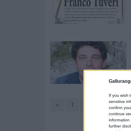
Galluraogg
If you wish 
sensitive in
«
1
…
72
73
confirm you
continue se
information 
further disc