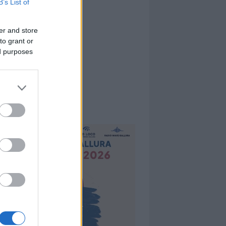
B’s List of
er and store
to grant or
ed purposes