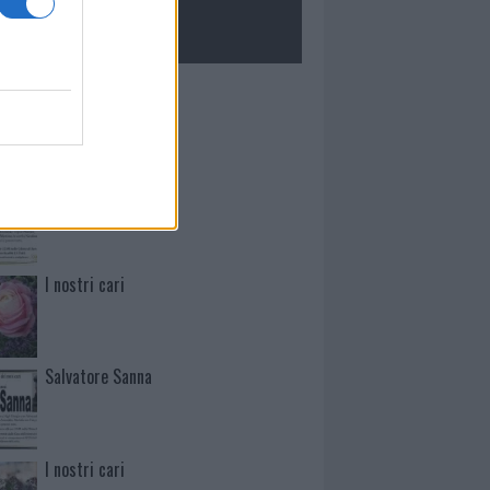
ROLOGIE
Caterina Ciboddo
Matteo Pileri
I nostri cari
Salvatore Sanna
I nostri cari