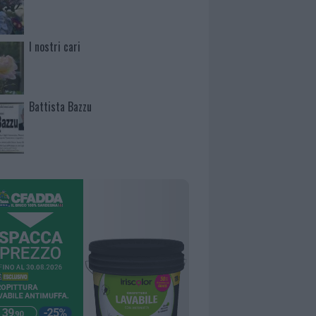
I nostri cari
Battista Bazzu