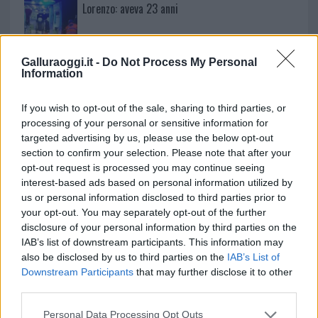
Lorenzo: aveva 23 anni
Incidente nella notte a Cala di Volpe, auto fuori
Galluraoggi.it -
Do Not Process My Personal
strada
Information
If you wish to opt-out of the sale, sharing to third parties, or
processing of your personal or sensitive information for
targeted advertising by us, please use the below opt-out
section to confirm your selection. Please note that after your
opt-out request is processed you may continue seeing
interest-based ads based on personal information utilized by
us or personal information disclosed to third parties prior to
your opt-out. You may separately opt-out of the further
disclosure of your personal information by third parties on the
IAB’s list of downstream participants. This information may
NECROLOGIE
also be disclosed by us to third parties on the
IAB’s List of
Downstream Participants
that may further disclose it to other
third parties.
Addio a Salvatorica Manca, Tempio si unisce al
dolore della famiglia
Please note that this website/app uses one or more Google
Personal Data Processing Opt Outs