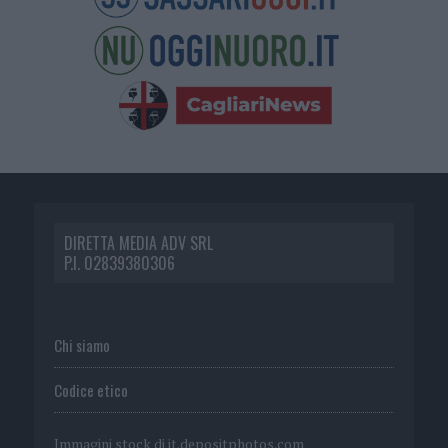
DIRETTA MEDIA ADV SRL
P.I. 02839380306
Chi siamo
Codice etico
Immagini stock di
it.depositphotos.com