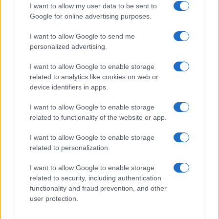
I want to allow my user data to be sent to
L’ultimo viaggio di Giovanni Maria, il lutto
Google for online advertising purposes.
colpisce Olbia: aveva 89 anni
I want to allow Google to send me
personalized advertising.
I want to allow Google to enable storage
related to analytics like cookies on web or
device identifiers in apps.
Invia un Comunicato Stampa
|
Pubblicità
|
Segnala
I want to allow Google to enable storage
related to functionality of the website or app.
I want to allow Google to enable storage
related to personalization.
Vuoi rimanere sempre aggiornato?
I want to allow Google to enable storage
related to security, including authentication
Iscriviti alla newsletter di Gallura Oggi e ricevi le nostre
functionality and fraud prevention, and other
email periodiche contenenti le ultime notizie pubblicate
sul sito web!
user protection.
*
campo obbligatorio
*
Indirizzo email