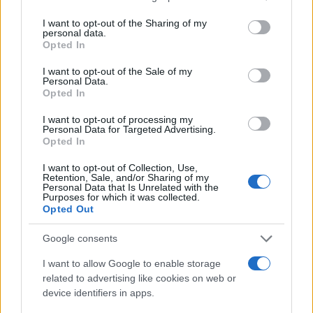
services and may gather and store information including but
not limited to your visit or usage behaviour. You may click to
I want to opt-out of the Sharing of my
Olbia perde un pezzo della sua storia, addio a
personal data.
grant or deny consent to Google and its third-party tags to
Opted In
Paolo Meloni
use your data for below specified purposes in below Google
consent section.
I want to opt-out of the Sale of my
Personal Data.
L’ultimo viaggio di Salvatorica, il lutto colpisce
Opted In
San Teodoro: aveva 76 anni
I want to opt-out of processing my
Personal Data for Targeted Advertising.
Opted In
Addio ad Anna Maria Carboni, Olbia saluta una
I want to opt-out of Collection, Use,
madre di 59 anni
Retention, Sale, and/or Sharing of my
Personal Data that Is Unrelated with the
Purposes for which it was collected.
Opted Out
Addio ad Andrea Frisciata, Arzachena si unisce
al dolore della famiglia
Google consents
I want to allow Google to enable storage
Palmira Lisai, l’eredità di un cuore generoso:
related to advertising like cookies on web or
Budoni si prepara per l’ultimo saluto
device identifiers in apps.