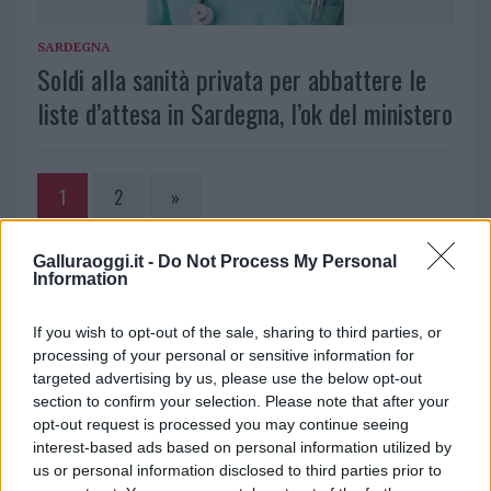
SARDEGNA
Soldi alla sanità privata per abbattere le
liste d’attesa in Sardegna, l’ok del ministero
1
2
»
Galluraoggi.it -
Do Not Process My Personal
NOTIZIE RECENTI
Information
If you wish to opt-out of the sale, sharing to third parties, or
Giorgia Meloni a La Maddalena, la vicesindaco:
processing of your personal or sensitive information for
“Orgoglio e discrezione per visita privata̶…
targeted advertising by us, please use the below opt-out
section to confirm your selection. Please note that after your
opt-out request is processed you may continue seeing
Incendio nella notte a Olbia, a fuoco due furgoni
interest-based ads based on personal information utilized by
us or personal information disclosed to third parties prior to