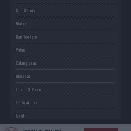
S. T. Gallura
Budoni
San Teodoro
Palau
Calangianus
Buddusò
Loiri P. S. Paolo
Golfo Aranci
Monti
Telti
App di Gallura Oggi