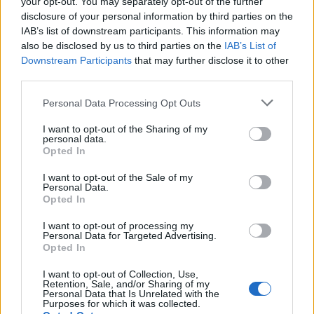
your opt-out. You may separately opt-out of the further
disclosure of your personal information by third parties on the
A fuoco un deposito con bombole, intervento dei
IAB’s list of downstream participants. This information may
vigili del fuoco a Rudalza
also be disclosed by us to third parties on the
IAB’s List of
Downstream Participants
that may further disclose it to other
third parties.
Ristorante distrutto dalle fiamme a La
Maddalena, incendio a Monti d’à rena
Please note that this website/app uses one or more Google
Personal Data Processing Opt Outs
services and may gather and store information including but
not limited to your visit or usage behaviour. You may click to
I want to opt-out of the Sharing of my
personal data.
Le previsioni meteo per il weekend a Olbia e in
grant or deny consent to Google and its third-party tags to
Opted In
use your data for below specified purposes in below Google
Gallura
consent section.
I want to opt-out of the Sale of my
Personal Data.
Opted In
Michelle Hunziker in Gallura, bella anche dal
vivo: un amico vip svela come fa
I want to opt-out of processing my
Personal Data for Targeted Advertising.
Opted In
Calangianus, dopo le polemiche il centro
I want to opt-out of Collection, Use,
accoglienza minori chiude
Retention, Sale, and/or Sharing of my
Personal Data that Is Unrelated with the
Purposes for which it was collected.