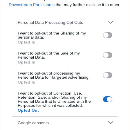
gallurese: gli appuntamenti da non perdere
Downstream Participants
that may further disclose it to other
third parties.
Please note that this website/app uses one or more Google
Lettini e arredi abusivi sulla spiaggia libera,
Personal Data Processing Opt Outs
services and may gather and store information including but
sequestri a Olbia e Arzachena
not limited to your visit or usage behaviour. You may click to
I want to opt-out of the Sharing of my
personal data.
grant or deny consent to Google and its third-party tags to
Opted In
use your data for below specified purposes in below Google
È morto Francesco Guccini, il maestro che
consent section.
I want to opt-out of the Sale of my
rifiutò la Costa Smeralda
Personal Data.
Opted In
Nuovo sportello rifiuti a Palau, una svolta per gli
I want to opt-out of processing my
Personal Data for Targeted Advertising.
utenti
Opted In
I want to opt-out of Collection, Use,
Retention, Sale, and/or Sharing of my
Personal Data that Is Unrelated with the
Purposes for which it was collected.
Opted Out
Google consents