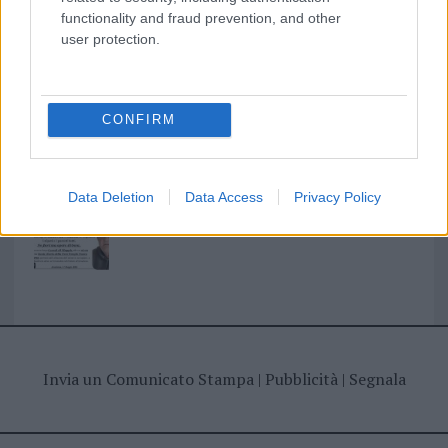
functionality and fraud prevention, and other
I nostri cari
user protection.
I nostri cari
CONFIRM
Data Deletion
Data Access
Privacy Policy
Giovannimaria Cabras
Invia un Comunicato Stampa
|
Pubblicità
|
Segnala