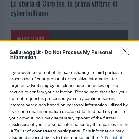
La storia di Carolina, la prima vittima di
cyberbullismo
NOTIZIE RECENTI
Galluraoggi.it -
Do Not Process My Personal
Allarme truffe a Berchidda, falsi incaricati
Information
bussano alle porte
If you wish to opt-out of the sale, sharing to third parties, or
processing of your personal or sensitive information for
Notre-Dame de Paris conquista Olbia, la prima
targeted advertising by us, please use the below opt-out
al Molo Brin è un successo
section to confirm your selection. Please note that after your
opt-out request is processed you may continue seeing
interest-based ads based on personal information utilized by
Strada Sassari-Olbia, incidente all’alba: ferito il
us or personal information disclosed to third parties prior to
conducente
your opt-out. You may separately opt-out of the further
disclosure of your personal information by third parties on the
IAB’s list of downstream participants. This information may
Eventi in Gallura, da Jovanotti alla zuppa
also be disclosed by us to third parties on the
IAB’s List of