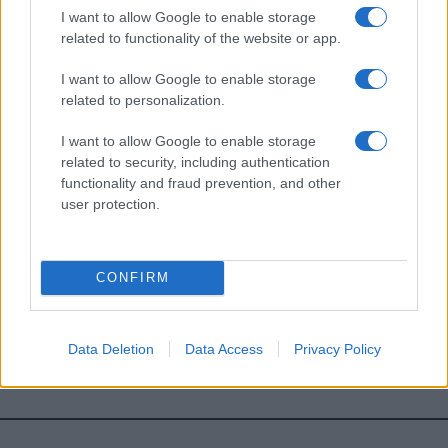
I want to allow Google to enable storage
*
campo obbligatorio
related to functionality of the website or app.
*
Indirizzo email
I want to allow Google to enable storage
related to personalization.
Privacy
I want to allow Google to enable storage
Utilizziamo Mailchimp come piattaforma di
marketing. Iscrivendoti alla newsletter accetti che le
related to security, including authentication
tue informazioni siano trasferite a Mailchimp per
functionality and fraud prevention, and other
l'elaborazione.
Leggi qui l'informativa sulla privacy
user protection.
di Mailchimp
.
Potrai annullare l'iscrizione in qualsiasi momento
facendo clic sul collegamento nel piè di pagina delle
nostre e-mail.
CONFIRM
Data Deletion
Data Access
Privacy Policy