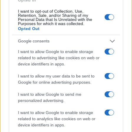
I want to opt-out of Collection, Use,
Retention, Sale, and/or Sharing of my
Personal Data that Is Unrelated with the
Giovannimaria Cabras
Purposes for which it was collected.
Opted Out
Google consents
I want to allow Google to enable storage
related to advertising like cookies on web or
device identifiers in apps.
Invia un Comunicato Stampa
|
Pubblicità
|
Segnala
I want to allow my user data to be sent to
Google for online advertising purposes.
I want to allow Google to send me
personalized advertising.
Vuoi rimanere sempre aggiornato?
I want to allow Google to enable storage
related to analytics like cookies on web or
Iscriviti alla newsletter di Gallura Oggi e ricevi le nostre
device identifiers in apps.
email periodiche contenenti le ultime notizie pubblicate
sul sito web!