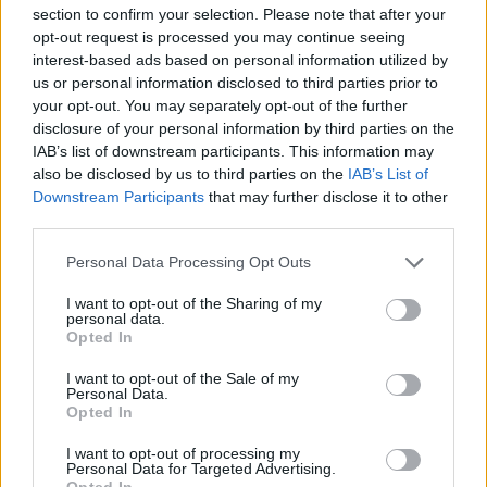
Mario Malu
section to confirm your selection. Please note that after your
opt-out request is processed you may continue seeing
interest-based ads based on personal information utilized by
us or personal information disclosed to third parties prior to
Paolo Pinna
your opt-out. You may separately opt-out of the further
disclosure of your personal information by third parties on the
IAB’s list of downstream participants. This information may
also be disclosed by us to third parties on the
IAB’s List of
Martina Agostina Diturco
Downstream Participants
that may further disclose it to other
third parties.
Please note that this website/app uses one or more Google
Personal Data Processing Opt Outs
services and may gather and store information including but
I nostri cari
not limited to your visit or usage behaviour. You may click to
I want to opt-out of the Sharing of my
personal data.
grant or deny consent to Google and its third-party tags to
Opted In
use your data for below specified purposes in below Google
consent section.
I nostri cari
I want to opt-out of the Sale of my
Personal Data.
Opted In
I want to opt-out of processing my
I nostri cari
Personal Data for Targeted Advertising.
Opted In