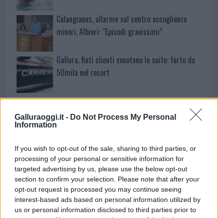
Calangianus, allarme sul centro accoglienza
minori, Albieri: “Episodi gravissimi”
Gallura, finti clienti svuotano le suite: furto da
50mila nel resort
Meteo Olbia 7 agosto, sole e caldo tornano
protagonisti
Galluraoggi.it -
Do Not Process My Personal
Information
Test tunnel Olbia: rampe chiuse ancora fino a
If you wish to opt-out of the sale, sharing to third parties, or
fine agosto
processing of your personal or sensitive information for
targeted advertising by us, please use the below opt-out
section to confirm your selection. Please note that after your
Aggius conquista la classifica delle mete più
opt-out request is processed you may continue seeing
amate dell’estate 2026
interest-based ads based on personal information utilized by
us or personal information disclosed to third parties prior to