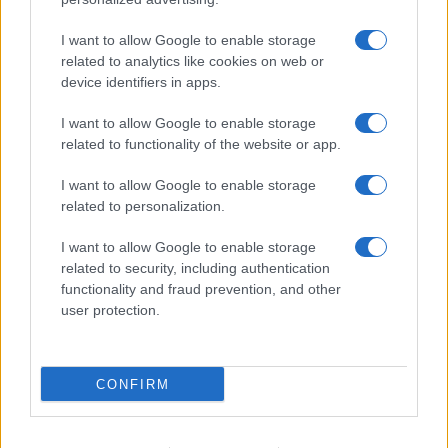
va avanti: “Sicilia, ci sono”
I want to allow Google to enable storage
related to analytics like cookies on web or
Jovanotti, Gabry Ponte e Alfa: Olbia ombelico del
device identifiers in apps.
mondo per una notte
I want to allow Google to enable storage
related to functionality of the website or app.
Giorgia Meloni a La Maddalena, la vicesindaco:
“Orgoglio e discrezione per visita privata̶…
I want to allow Google to enable storage
related to personalization.
Incendio nella notte a Olbia, a fuoco due furgoni
I want to allow Google to enable storage
related to security, including authentication
functionality and fraud prevention, and other
user protection.
A fuoco un deposito con bombole, intervento dei
vigili del fuoco a Rudalza
CONFIRM