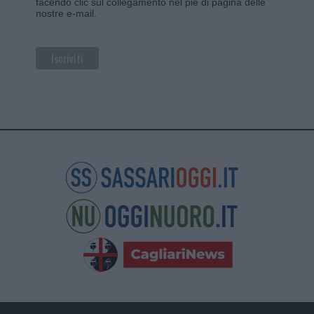
facendo clic sul collegamento nel piè di pagina delle
nostre e-mail.