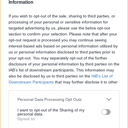
Information
GalluraOggi.it
If you wish to opt-out of the sale, sharing to third parties, or
processing of your personal or sensitive information for
targeted advertising by us, please use the below opt-out
Inviaci le tue segnalazioni,
section to confirm your selection. Please note that after your
i tuoi video e le tue foto
opt-out request is processed you may continue seeing
Su WhatsApp al numero +39
interest-based ads based on personal information utilized by
us or personal information disclosed to third parties prior to
345 356 7512
your opt-out. You may separately opt-out of the further
disclosure of your personal information by third parties on the
IAB’s list of downstream participants. This information may
also be disclosed by us to third parties on the
IAB’s List of
Downstream Participants
that may further disclose it to other
Ricevi le nostre ultime news
third parties.
Please note that this website/app uses one or more Google
Personal Data Processing Opt Outs
da
Google News
services and may gather and store information including but
not limited to your visit or usage behaviour. You may click to
I want to opt-out of the Sharing of my
personal data.
grant or deny consent to Google and its third-party tags to
Opted In
use your data for below specified purposes in below Google
Condividi l'articolo