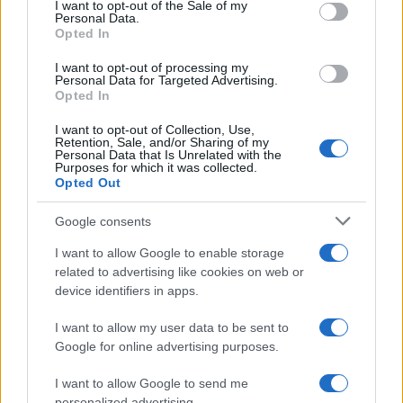
consent section.
I want to opt-out of the Sale of my
F
T
Pi
W
S
Personal Data.
Opted In
a
w
n
h
h
I want to opt-out of processing my
ce
it
te
at
a
Personal Data for Targeted Advertising.
Articolo precedente
Opted In
b
te
re
s
re
Prossimo articolo
I want to opt-out of Collection, Use,
o
r
st
A
Retention, Sale, and/or Sharing of my
Personal Data that Is Unrelated with the
o
p
Purposes for which it was collected.
NOTIZIE RECENTI
Opted Out
k
p
Google consents
Sangue, musica e solidarietà con Avis Olbia al
I want to allow Google to enable storage
Delta Center
related to advertising like cookies on web or
device identifiers in apps.
Meteo Olbia 9 agosto, temperature in calo
I want to allow my user data to be sent to
Google for online advertising purposes.
I want to allow Google to send me
Salmo finisce in ospedale a Catania, ma il tour
personalized advertising.