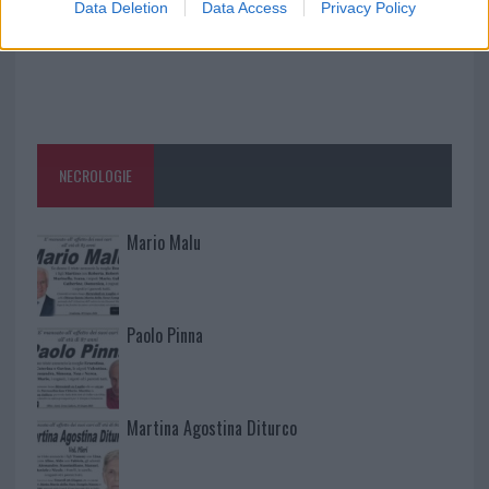
Data Deletion
Data Access
Privacy Policy
NECROLOGIE
Mario Malu
Paolo Pinna
Martina Agostina Diturco