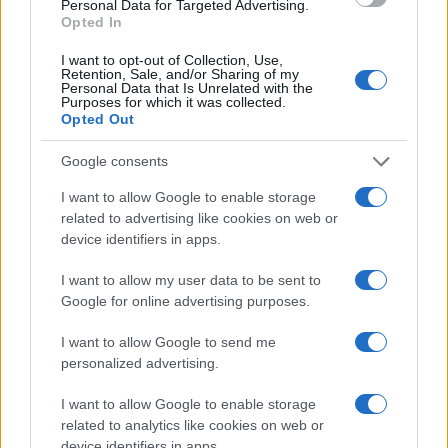
Personal Data for Targeted Advertising.
345 356 7512
Opted In
I want to opt-out of Collection, Use,
Retention, Sale, and/or Sharing of my
Personal Data that Is Unrelated with the
Purposes for which it was collected.
Opted Out
Ricevi le nostre ultime news
Google consents
da
Google News
I want to allow Google to enable storage
related to advertising like cookies on web or
device identifiers in apps.
Condividi l'articolo
I want to allow my user data to be sent to
F
T
Pi
W
S
Google for online advertising purposes.
a
w
n
h
h
I want to allow Google to send me
ce
it
te
at
a
personalized advertising.
Articolo precedente
b
te
re
s
re
Prossimo articolo
I want to allow Google to enable storage
related to analytics like cookies on web or
o
r
st
A
device identifiers in apps.