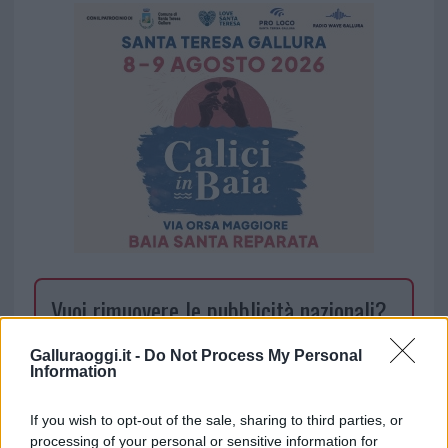
Vuoi rimuovere le pubblicità nazionali?
Puoi abbonarti a
soli € 1,10 al mese
Galluraoggi.it -
Do Not Process My Personal
Information
cliccando
qui
If you wish to opt-out of the sale, sharing to third parties, or
Sei già abbonato?
processing of your personal or sensitive information for