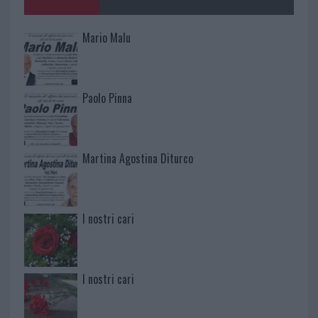
Mario Malu
Paolo Pinna
Martina Agostina Diturco
I nostri cari
I nostri cari