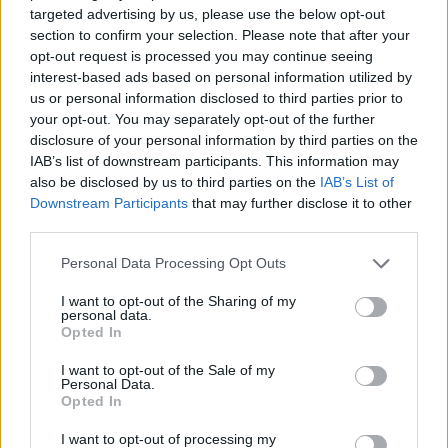
targeted advertising by us, please use the below opt-out
section to confirm your selection. Please note that after your
Puoi effettuare l'accesso andando nella
opt-out request is processed you may continue seeing
sezione
Login
dal menù del sito o
interest-based ads based on personal information utilized by
cliccando
qui
us or personal information disclosed to third parties prior to
your opt-out. You may separately opt-out of the further
disclosure of your personal information by third parties on the
IAB’s list of downstream participants. This information may
TEMI:
Asl Olbia
Rinnovo Patente Olbia
also be disclosed by us to third parties on the
IAB’s List of
Roberto Li Gioi
Downstream Participants
that may further disclose it to other
third parties.
Notizie in tempo reale?
Please note that this website/app uses one or more Google
Entra nel canale telegram di
Personal Data Processing Opt Outs
services and may gather and store information including but
GalluraOggi.it
not limited to your visit or usage behaviour. You may click to
I want to opt-out of the Sharing of my
personal data.
grant or deny consent to Google and its third-party tags to
Opted In
use your data for below specified purposes in below Google
consent section.
I want to opt-out of the Sale of my
Personal Data.
Inviaci le tue segnalazioni,
Opted In
i tuoi video e le tue foto
Su WhatsApp al numero +39
I want to opt-out of processing my