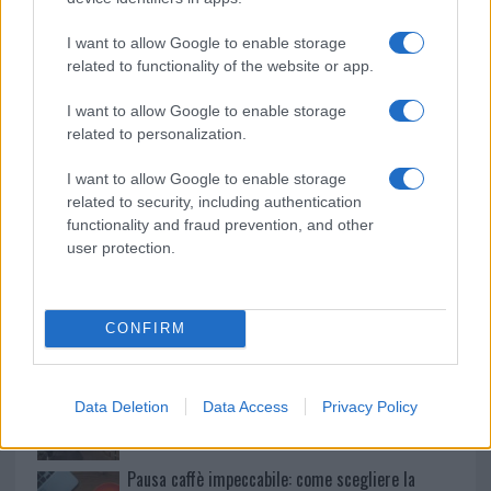
o
p
NOTIZIE RECENTI
I want to allow Google to enable storage
k
p
related to functionality of the website or app.
Le previsioni meteo per il weekend a Olbia e in
I want to allow Google to enable storage
Gallura
related to personalization.
I want to allow Google to enable storage
Michelle Hunziker in Gallura, bella anche dal
related to security, including authentication
functionality and fraud prevention, and other
vivo: un amico vip svela come fa
user protection.
Calangianus, dopo le polemiche il centro
accoglienza minori chiude
CONFIRM
Olbia, divieto di sosta contro spaccio e degrado:
Data Deletion
Data Access
Privacy Policy
esplode la protesta
Pausa caffè impeccabile: come scegliere la