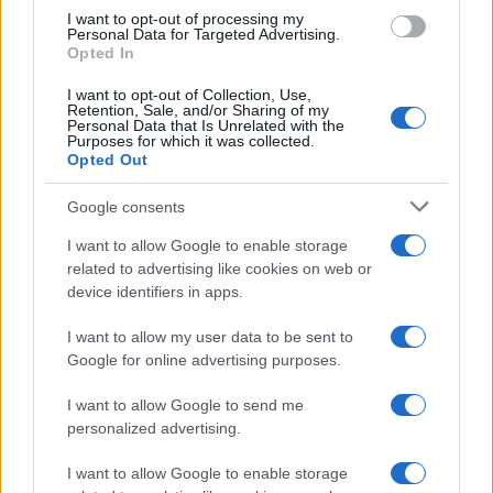
I want to opt-out of processing my
Personal Data for Targeted Advertising.
NECROLOGIE
Opted In
I want to opt-out of Collection, Use,
Retention, Sale, and/or Sharing of my
Mario Malu
Personal Data that Is Unrelated with the
Purposes for which it was collected.
Opted Out
Paolo Pinna
Google consents
I want to allow Google to enable storage
related to advertising like cookies on web or
device identifiers in apps.
Martina Agostina Diturco
I want to allow my user data to be sent to
Google for online advertising purposes.
I nostri cari
I want to allow Google to send me
personalized advertising.
I want to allow Google to enable storage
I nostri cari