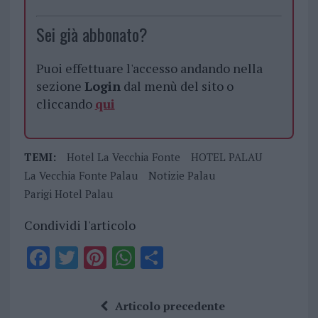
Sei già abbonato?
Puoi effettuare l'accesso andando nella
sezione
Login
dal menù del sito o
cliccando
qui
TEMI:
Hotel La Vecchia Fonte
HOTEL PALAU
La Vecchia Fonte Palau
Notizie Palau
Parigi Hotel Palau
Condividi l'articolo
F
T
Pi
W
S
a
w
n
h
h
ce
it
te
at
a
Articolo precedente