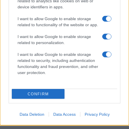
related to analytics like cookies on web or
device identifiers in apps.
I want to allow Google to enable storage
I nostri cari
related to functionality of the website or app.
I want to allow Google to enable storage
related to personalization.
Giovannimaria Cabras
I want to allow Google to enable storage
related to security, including authentication
functionality and fraud prevention, and other
user protection.
CONFIRM
Invia un Comunicato Stampa
|
Pubblicità
|
Segnala
Data Deletion
Data Access
Privacy Policy