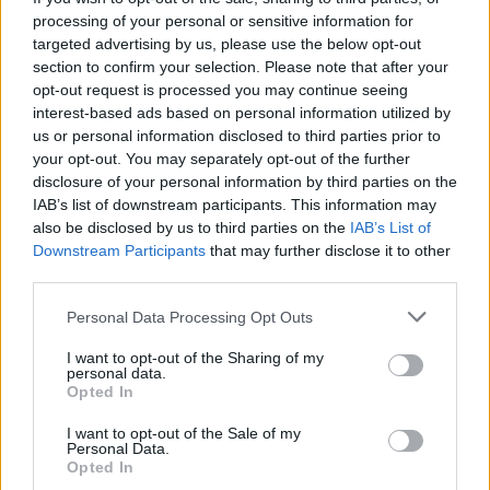
processing of your personal or sensitive information for
Nuovi posti auto in via La Marmora, parcheggio
targeted advertising by us, please use the below opt-out
section to confirm your selection. Please note that after your
provvisorio a La Maddalena
opt-out request is processed you may continue seeing
interest-based ads based on personal information utilized by
Allarme truffe a Berchidda, falsi incaricati
us or personal information disclosed to third parties prior to
your opt-out. You may separately opt-out of the further
bussano alle porte
disclosure of your personal information by third parties on the
IAB’s list of downstream participants. This information may
Notre-Dame de Paris conquista Olbia, la prima
also be disclosed by us to third parties on the
IAB’s List of
Downstream Participants
that may further disclose it to other
al Molo Brin è un successo
third parties.
Please note that this website/app uses one or more Google
Personal Data Processing Opt Outs
services and may gather and store information including but
not limited to your visit or usage behaviour. You may click to
I want to opt-out of the Sharing of my
personal data.
grant or deny consent to Google and its third-party tags to
Opted In
use your data for below specified purposes in below Google
consent section.
I want to opt-out of the Sale of my
Personal Data.
Opted In